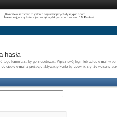
„Kolarstwo szosowe to jedna z najtrudniejszych dyscyplin sportu.
Nawet najgorszy kolarz jest wciąż wybitnym sportowcem...” M.Pantani
a hasła
 tego formularza by go zresetować. Wpisz swój login lub adres e-mail w poni
 do ciebie e-mail z prośbą o aktywację konta by upewnić się, że wpisany adr