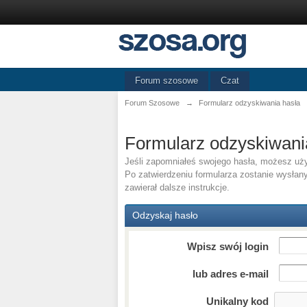
Forum szosowe
Czat
Forum Szosowe
→
Formularz odzyskiwania hasła
Formularz odzyskiwani
Jeśli zapomniałeś swojego hasła, możesz użyć
Po zatwierdzeniu formularza zostanie wysłany
zawierał dalsze instrukcje.
Odzyskaj hasło
Wpisz swój login
lub adres e-mail
Unikalny kod