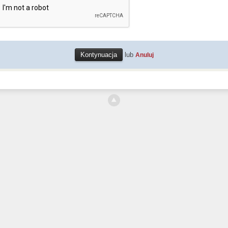
lub
Anuluj