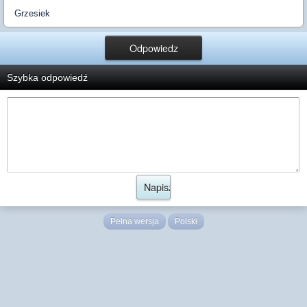
Grzesiek
Odpowiedz
Szybka odpowiedź
Pełna wersja
Polski