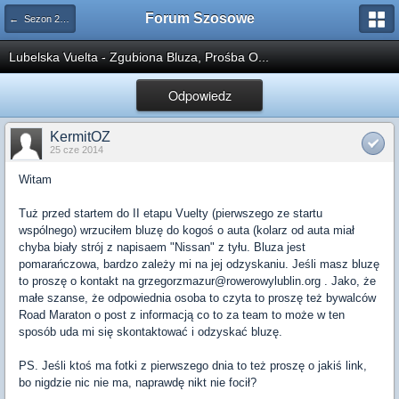
Forum Szosowe
← Sezon 2014
Lubelska Vuelta - Zgubiona Bluza, Prośba O...
Odpowiedz
KermitOZ
25 cze 2014
Witam
Tuż przed startem do II etapu Vuelty (pierwszego ze startu
wspólnego) wrzuciłem bluzę do kogoś o auta (kolarz od auta miał
chyba biały strój z napisaem "Nissan" z tyłu. Bluza jest
pomarańczowa, bardzo zależy mi na jej odzyskaniu. Jeśli masz bluzę
to proszę o kontakt na
grzegorzmazur@rowerowylublin.org
. Jako, że
małe szanse, że odpowiednia osoba to czyta to proszę też bywalców
Road Maraton o post z informacją co to za team to może w ten
sposób uda mi się skontaktować i odzyskać bluzę.
PS. Jeśli ktoś ma fotki z pierwszego dnia to też proszę o jakiś link,
bo nigdzie nic nie ma, naprawdę nikt nie focił?