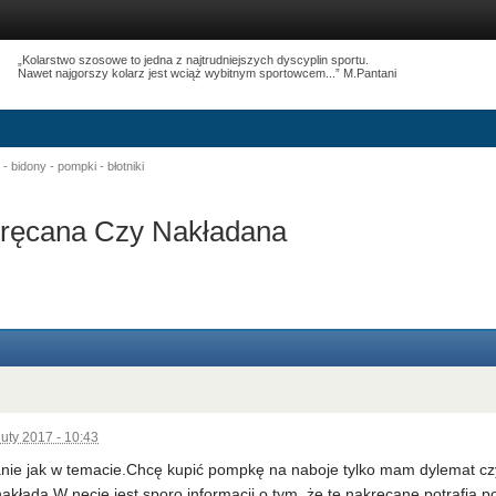
„Kolarstwo szosowe to jedna z najtrudniejszych dyscyplin sportu.
Nawet najgorszy kolarz jest wciąż wybitnym sportowcem...” M.Pantani
- bidony - pompki - błotniki
ręcana Czy Nakładana
luty 2017 - 10:43
nie jak w temacie.Chcę kupić pompkę na naboje tylko mam dylemat czy
nakłada.W necie jest sporo informacji o tym ,że te nakręcane potrafią 