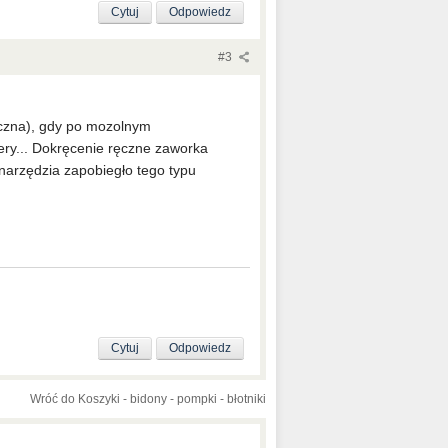
Cytuj
Odpowiedz
#3
ęczna), gdy po mozolnym
ery... Dokręcenie ręczne zaworka
narzędzia zapobiegło tego typu
Cytuj
Odpowiedz
Wróć do Koszyki - bidony - pompki - błotniki