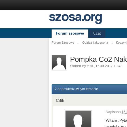
Forum szosowe
Czat
Forum Szosowe
→
Odzież i akcesoria
→
Koszyki 
Pompka Co2 Nak
Started By
fafik
,
15 lut 2017 10:43
2 odpowiedzi w tym temacie
fafik
Napisano
15 
Witam .Pyta
wentyl czy 