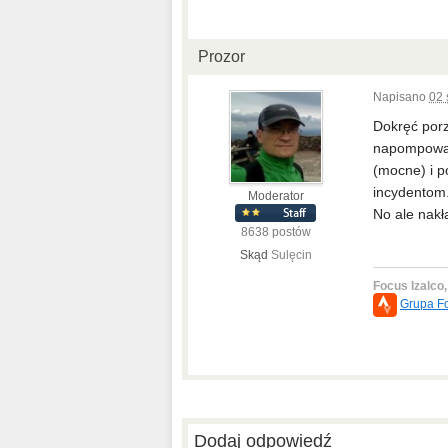
Prozor
Napisano
02 
Dokręć porz
napompowani
(mocne) i p
incydentom
Moderator
No ale nakł
8638 postów
Skąd
Sulęcin
Focus Izalco
Grupa F
Dodaj odpowiedź