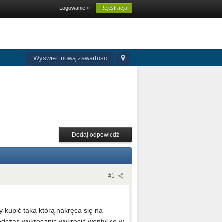
Logowanie »
Rejestracja
Wyświetl nową zawartość
Dodaj odpowiedź
#1
 kupić taka którą nakręca się na
podczas wykręcania wykręcić wentyl co w