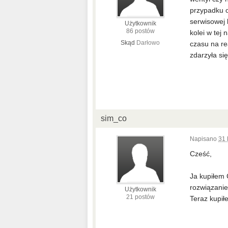
przypadku o
serwisowej 
Użytkownik
86 postów
kolei w tej
Skąd
Darłowo
czasu na re
zdarzyła si
sim_co
Napisano
31 
Cześć,
Ja kupiłem 
rozwiązani
Użytkownik
21 postów
Teraz kupił