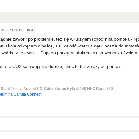
sierpień 2017 - 08:42
ądnie zawór i po problemie, też się wkurzyłem (choć inna pompka - r
u koła odkręcam głowicę, a tu całość wiatru z dętki poszła do atmosf
owtórka z rozrywki... Dopiero porządne dokręcenie zaworka z użyciem 
.
adane CO2 sprawują się dobrze, choć to też zależy od pompki.
, Giant Trinity, Accent CX, Cube Stereo Hybrid 140 HPC Race 750
orum na Garmin Connect