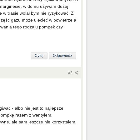
a marginesie, w domu używam dużej
le w trasie wolał bym nie ryzykować, Z
 część gazu może ulecieć w powietrze a
żywania tego rodzaju pompek czy
Cytuj
Odpowiedz
#2
wać - albo nie jest to najlepsze
 pompkę razem z wentylem.
ywne, ale sam jeszcze nie korzystałem.