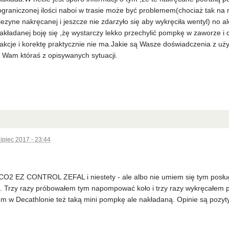
graniczonej ilości naboi w trasie może być problemem(chociaż tak n
lezyne nakręcanej i jeszcze nie zdarzyło się aby wykręciła wentyl) no a
 nakładanej boję się ,żę wystarczy lekko przechylić pompkę w zaworze i
akcje i korektę praktycznie nie ma.Jakie są Wasze doświadczenia z u
ę Wam któraś z opisywanych sytuacji.
lipiec 2017 - 23:44
CO2 EZ CONTROL ZEFAL i niestety - ale albo nie umiem się tym posługi
e. Trzy razy próbowałem tym napompować koło i trzy razy wykręcałem
em w Decathlonie też taką mini pompkę ale nakładaną. Opinie są pozyt