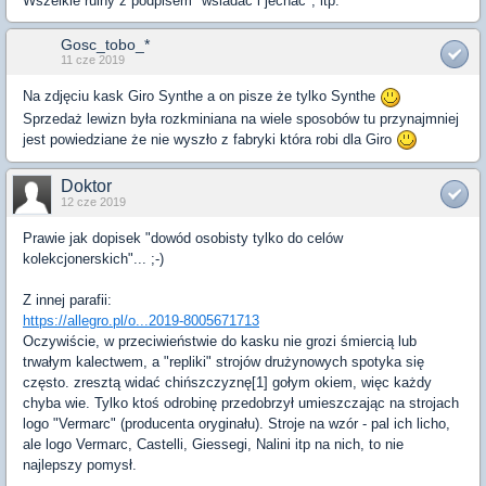
Wszelkie ruiny z podpisem "wsiadać i jechać", itp.
Gosc_tobo_*
11 cze 2019
Na zdjęciu kask Giro Synthe a on pisze że tylko Synthe
Sprzedaż lewizn była rozkminiana na wiele sposobów tu przynajmniej
jest powiedziane że nie wyszło z fabryki która robi dla Giro
Doktor
12 cze 2019
Prawie jak dopisek "dowód osobisty tylko do celów
kolekcjonerskich"... ;-)
Z innej parafii:
https://allegro.pl/o...2019-8005671713
Oczywiście, w przeciwieństwie do kasku nie grozi śmiercią lub
trwałym kalectwem, a "repliki" strojów drużynowych spotyka się
często. zresztą widać chińszczyznę[1] gołym okiem, więc każdy
chyba wie. Tylko ktoś odrobinę przedobrzył umieszczając na strojach
logo "Vermarc" (producenta oryginału). Stroje na wzór - pal ich licho,
ale logo Vermarc, Castelli, Giessegi, Nalini itp na nich, to nie
najlepszy pomysł.