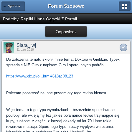
Forum Szosowe
← Sprzedam - linki do allegro, olx, itp.
Podróby, Repliki I Inne Ogryzki Z Portali...
Odpowiedz
Siara_iwj
11 cze 2019
Do założenia tematu skłonił mnie temat Doktora w Giełdzie. Typek
sprzedaje NIE Giro z napisem Giro i sporo innych podrób:
https://www.olx.pl/o...html#618ac08123
Polecam popatrzeć na inne przedmioty tego rekina biznesu.
Więc temat o tego typu wynalazkach - bezczelnie sprzedawane
podróby, ale wklejajmy też jakieś połamańce ledwo trzymające się
kupy, złożone z części z każdej dekady od lat 70 i inne takie
rowerowe mutacje. Sporo tego typu rzeczy wypływa w sezonie.