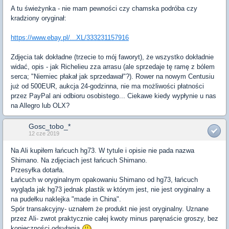
A tu świeżynka - nie mam pewności czy chamska podróba czy
kradziony oryginał:
https://www.ebay.pl/...XL/333231157916
Zdjęcia tak dokładne (trzecie to mój faworyt), że wszystko dokładnie
widać, opis - jak Richelieu zza arrasu (ale sprzedaje tę ramę z bólem
serca; "Niemiec płakał jak sprzedawał"?). Rower na nowym Centusiu
już od 500EUR, aukcja 24-godzinna, nie ma możliwości płatności
przez PayPal ani odbioru osobistego... Ciekawe kiedy wypłynie u nas
na Allegro lub OLX?
Gosc_tobo_*
12 cze 2019
Na Ali kupiłem łańcuch hg73. W tytule i opisie nie pada nazwa
Shimano. Na zdjęciach jest łańcuch Shimano.
Przesyłka dotarła.
Łańcuch w oryginalnym opakowaniu Shimano od hg73, łańcuch
wygląda jak hg73 jednak plastik w którym jest, nie jest oryginalny a
na pudełku naklejka "made in China".
Spór transakcyjny- uznałem że produkt nie jest oryginalny. Uznane
przez Ali- zwrot praktycznie całej kwoty minus paręnaście groszy, bez
konieczności odsyłania