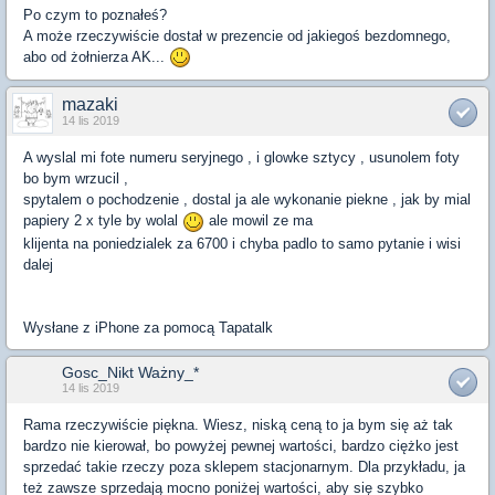
Po czym to poznałeś?
A może rzeczywiście dostał w prezencie od jakiegoś bezdomnego,
abo od żołnierza AK...
mazaki
14 lis 2019
A wyslal mi fote numeru seryjnego , i glowke sztycy , usunolem foty
bo bym wrzucil ,
spytalem o pochodzenie , dostal ja ale wykonanie piekne , jak by mial
papiery 2 x tyle by wolal
ale mowil ze ma
klijenta na poniedzialek za 6700 i chyba padlo to samo pytanie i wisi
dalej
Wysłane z iPhone za pomocą Tapatalk
Gosc_Nikt Ważny_*
14 lis 2019
Rama rzeczywiście piękna. Wiesz, niską ceną to ja bym się aż tak
bardzo nie kierował, bo powyżej pewnej wartości, bardzo ciężko jest
sprzedać takie rzeczy poza sklepem stacjonarnym. Dla przykładu, ja
też zawsze sprzedają mocno poniżej wartości, aby się szybko