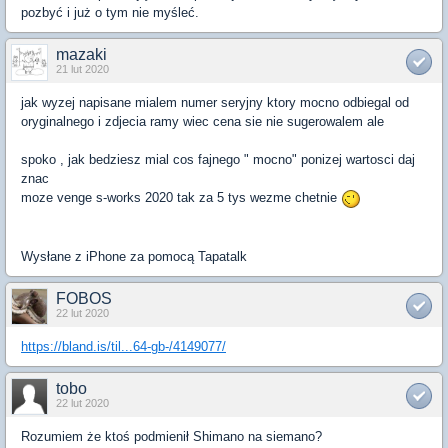
pozbyć i już o tym nie myśleć.
mazaki
21 lut 2020
jak wyzej napisane mialem numer seryjny ktory mocno odbiegal od
oryginalnego i zdjecia ramy wiec cena sie nie sugerowalem ale
spoko , jak bedziesz mial cos fajnego " mocno" ponizej wartosci daj
znac
moze venge s-works 2020 tak za 5 tys wezme chetnie
Wysłane z iPhone za pomocą Tapatalk
FOBOS
22 lut 2020
https://bland.is/til...64-gb-/4149077/
tobo
22 lut 2020
Rozumiem że ktoś podmienił Shimano na siemano?