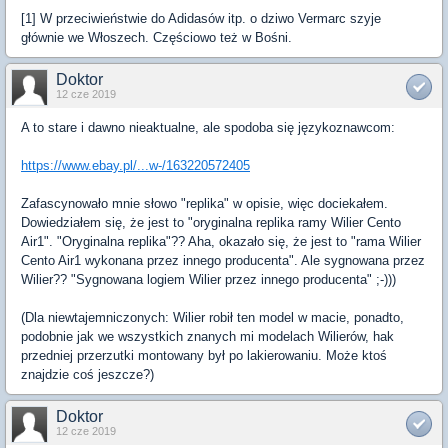
[1] W przeciwieństwie do Adidasów itp. o dziwo Vermarc szyje
głównie we Włoszech. Częściowo też w Bośni.
Doktor
12 cze 2019
A to stare i dawno nieaktualne, ale spodoba się językoznawcom:
https://www.ebay.pl/...w-/163220572405
Zafascynowało mnie słowo "replika" w opisie, więc dociekałem.
Dowiedziałem się, że jest to "oryginalna replika ramy Wilier Cento
Air1". "Oryginalna replika"?? Aha, okazało się, że jest to "rama Wilier
Cento Air1 wykonana przez innego producenta". Ale sygnowana przez
Wilier?? "Sygnowana logiem Wilier przez innego producenta" ;-)))
(Dla niewtajemniczonych: Wilier robił ten model w macie, ponadto,
podobnie jak we wszystkich znanych mi modelach Wilierów, hak
przedniej przerzutki montowany był po lakierowaniu. Może ktoś
znajdzie coś jeszcze?)
Doktor
12 cze 2019