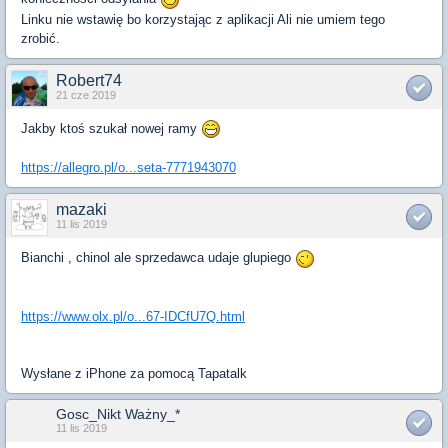
Linku nie wstawię bo korzystając z aplikacji Ali nie umiem tego
zrobić.
Robert74
21 cze 2019
Jakby ktoś szukał nowej ramy
https://allegro.pl/o...seta-7771943070
mazaki
11 lis 2019
Bianchi , chinol ale sprzedawca udaje glupiego
https://www.olx.pl/o...67-IDCfU7Q.html
Wysłane z iPhone za pomocą Tapatalk
Gosc_Nikt Ważny_*
11 lis 2019