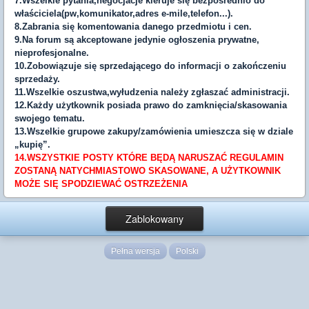
7.Wszelkie pytania,negocjacje kieruje się bezpośrednio do
właściciela(pw,komunikator,adres e-mile,telefon...).
8.Zabrania się komentowania danego przedmiotu i cen.
9.Na forum są akceptowane jedynie ogłoszenia prywatne,
nieprofesjonalne.
10.Zobowiązuje się sprzedającego do informacji o zakończeniu
sprzedaży.
11.Wszelkie oszustwa,wyłudzenia należy zgłaszać administracji.
12.Każdy użytkownik posiada prawo do zamknięcia/skasowania
swojego tematu.
13.Wszelkie grupowe zakupy/zamówienia umieszcza się w dziale
„kupię”.
14.WSZYSTKIE POSTY KTÓRE BĘDĄ NARUSZAĆ REGULAMIN
ZOSTANĄ NATYCHMIASTOWO SKASOWANE, A UŻYTKOWNIK
MOŻE SIĘ SPODZIEWAĆ OSTRZEŻENIA
Zablokowany
Pełna wersja
Polski