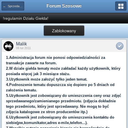
Forum Szosowe
← Sprzedam / Oddam / Zamienię
!regulamin Działu Giełda!
Zablokowany
Malik
06 lut 2011
1.Administracja forum nie ponosi odpowiedzialności za
transakcje zawarte na forum.
2.W dziale giełda tematy może zakładać każdy użytkownik, który
posiada więcej jak 3 miesiące stażu.
3.Użytkownik może założyć tylko jeden temat.
4.Podnoszenie tematu dopuszcza się dopiero po 5 dniach od
założenia tematu.
5.Użytkownik jest zobowiązany do umieszczenia ceny oraz zdjęć
sprzedawanego/zamienianego przedmiotu. (zdjęcia dokładnie
tego przedmiotu, który jest sprzedawany. Nie mogą to być
zdjęcia katalogowe ze stron producentów itp.)
6.Użytkownik jest zobowiązany do umieszczenia kontaktu do
siebie(pw,komunikator,adres e-mile,telefon...).