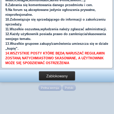
właściciela(pw,komunikator,adres e-mile,telefon...).
8.Zabrania się komentowania danego przedmiotu i cen.
9.Na forum są akceptowane jedynie ogłoszenia prywatne,
nieprofesjonalne.
10.Zobowiązuje się sprzedającego do informacji o zakończeniu
sprzedaży.
11.Wszelkie oszustwa,wyłudzenia należy zgłaszać administracji.
12.Każdy użytkownik posiada prawo do zamknięcia/skasowania
swojego tematu.
13.Wszelkie grupowe zakupy/zamówienia umieszcza się w dziale
„kupię”.
14.WSZYSTKIE POSTY KTÓRE BĘDĄ NARUSZAĆ REGULAMIN
ZOSTANĄ NATYCHMIASTOWO SKASOWANE, A UŻYTKOWNIK
MOŻE SIĘ SPODZIEWAĆ OSTRZEŻENIA
Zablokowany
Pełna wersja
Polski