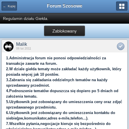
Forum Szosowe
← Kupię
Regulamin działu Giełda.
Zablokowany
Malik
06 lut 2011
1.Administracja forum nie ponosi odpowiedzialności za
transakcje zawarte na forum.
2.W dziale giełda tematy może zakładać każdy użytkownik, który
posiada więcej jak 10 postów.
3.Zabrania się zakładania oddzielnych tematów na każdy
sprzedawany przedmiot.
4.Podnoszenie tematów dopuszcza się dopiero po 5 dniach od
założenia tematu.
5.Użytkownik jest zobowiązany do umieszczenia ceny oraz zdjęć
sprzedawanego przedmiotu.
6.Użytkownik jest zobowiązany do umieszczenia kontaktu do
siebie(pw,komunikator,adres e-mile,telefon...).
7.Wszelkie pytania,negocjacje kieruje się bezpośrednio do