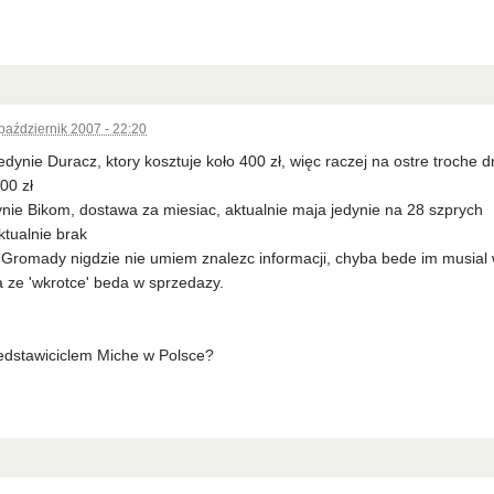
październik 2007 - 22:20
dynie Duracz, ktory kosztuje koło 400 zł, więc raczej na ostre troche d
00 zł
ynie Bikom, dostawa za miesiac, aktualnie maja jedynie na 28 szprych
ktualnie brak
 Gromady nigdzie nie umiem znalezc informacji, chyba bede im musial 
a ze 'wkrotce' beda w sprzedazy.
zedstawiciclem Miche w Polsce?