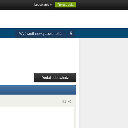
Logowanie »
Rejestracja
Wyświetl nową zawartość
Dodaj odpowiedź
#1