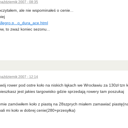
październik 2007 - 08:35
czytałem, ale nie wspominałeś o cenie...
iej
allegro.p...o_dura_ace.html
w, to zważ koniec sezonu...
październik 2007 - 12:14
swój rower pod ostre koło na niskich łąkach we Wrocławiu za 130zł tz
ieszkasz jest jakies targowisko gdzie sprzedają rowery tam poszukaj
omie zamówiłem koło z piastą na 28szprych miałem zamawiać piastę(na36
li mi koło w dobrej cenie(280+przesyłka)