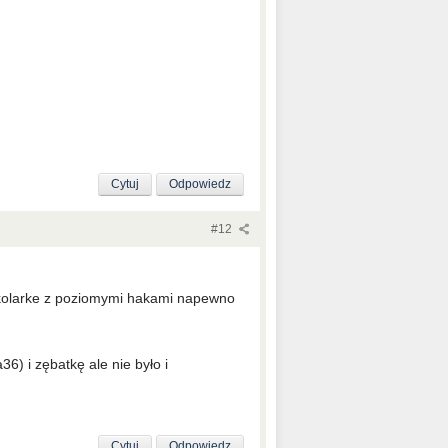
Cytuj
Odpowiedz
#12
n kolarke z poziomymi hakami napewno
) i zębatkę ale nie było i
Cytuj
Odpowiedz