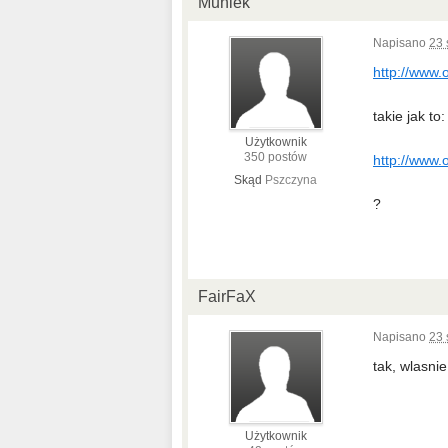
Muniek
Napisano
23 
http://www.
takie jak to:
Użytkownik
350 postów
http://www.o
Skąd
Pszczyna
?
FairFaX
Napisano
23 
tak, wlasnie 
Użytkownik