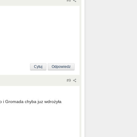
#8
Cytuj
Odpowiedz
#9
No i Gromada chyba juz wdrożyła