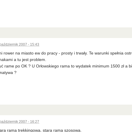
październik 2007 - 15:43
i rower na miasto ew do pracy - prosty i trwały. Te warunki spełnia ost
akami a tu jest problem.
ć rame po OK ? U Orłowskiego rama to wydatek minimum 1500 zł a biob
rnatywa ?
październik 2007 - 16:27
tara rama trekkingowa, stara rama szosowa.