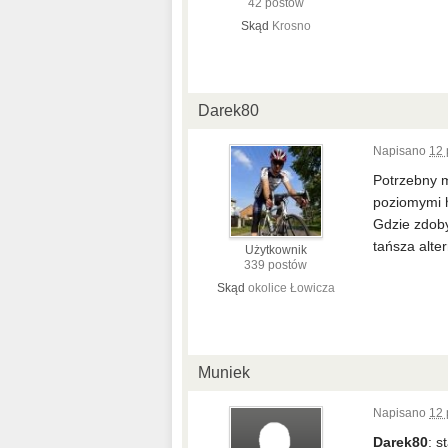
42 postów
Skąd
Krosno
Darek80
Napisano
12 
Potrzebny m
poziomymi h
Gdzie zdoby
tańsza alte
Użytkownik
339 postów
Skąd
okolice Łowicza
Muniek
Napisano
12 
Darek80
: s