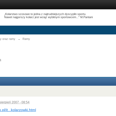
„Kolarstwo szosowe to jedna z najtrudniejszych dyscyplin sportu.
Nawet najgorszy kolarz jest wciąż wybitnym sportowcem...” M.Pantani
y oraz ramy
→
Ramy
4
sierpień 2007 - 08:54
o.pl/it...kolarzowki.html