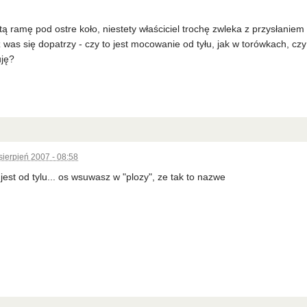
tą ramę pod ostre koło, niestety właściciel trochę zwleka z przysłaniem
 was się dopatrzy - czy to jest mocowanie od tyłu, jak w torówkach, czy 
uję?
sierpień 2007 - 08:58
est od tylu... os wsuwasz w "plozy", ze tak to nazwe