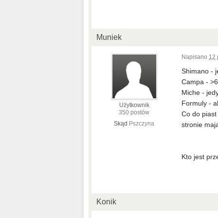
Muniek
Napisano
12 
Shimano - je
Campa - >6
Miche - jed
Formuly - a
Użytkownik
350 postów
Co do piast
Skąd
Pszczyna
stronie maj
Kto jest pr
Konik