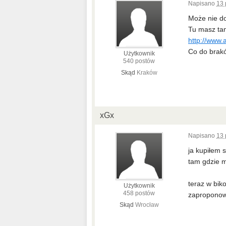
Napisano
13 
Może nie do
Tu masz tan
http://www.
Co do brakó
Użytkownik
540 postów
Skąd
Kraków
xGx
Napisano
13 
ja kupiłem 
tam gdzie m
teraz w bik
Użytkownik
458 postów
zaproponowa
Skąd
Wrocław