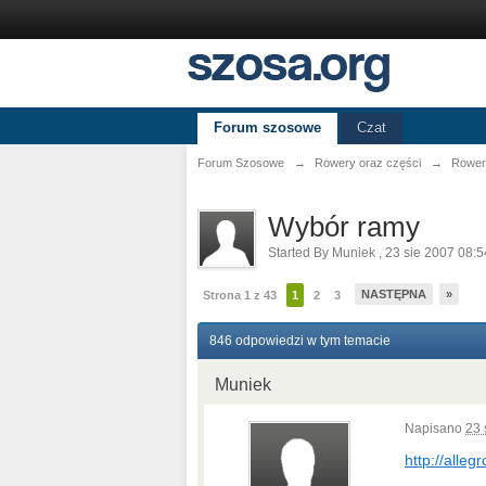
Forum szosowe
Czat
Forum Szosowe
→
Rowery oraz części
→
Rower
Wybór ramy
Started By
Muniek
,
23 sie 2007 08:5
NASTĘPNA
»
Strona 1 z 43
1
2
3
846 odpowiedzi w tym temacie
Muniek
Napisano
23 
http://allegr