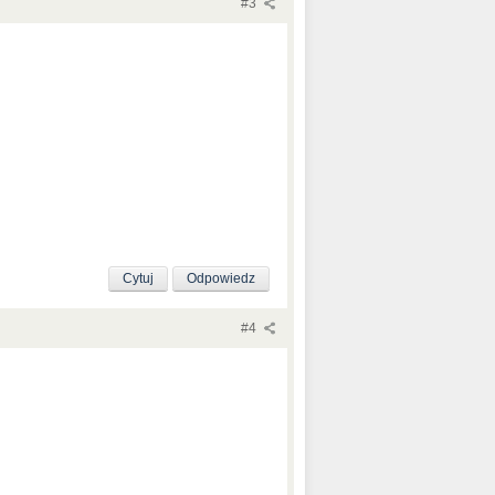
#3
Cytuj
Odpowiedz
#4