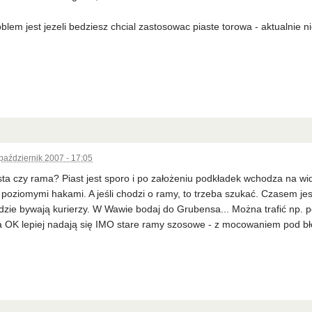
blem jest jezeli bedziesz chcial zastosowac piaste torowa - aktualnie ni
październik 2007 - 17:05
sta czy rama? Piast jest sporo i po założeniu podkładek wchodza na wid
poziomymi hakami. A jeśli chodzi o ramy, to trzeba szukać. Czasem jest
dzie bywają kurierzy. W Wawie bodaj do Grubensa... Można trafić np. p
 OK lepiej nadają się IMO stare ramy szosowe - z mocowaniem pod bło