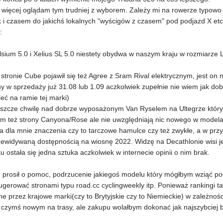
 więcej oglądam tym trudniej z wyborem. Zależy mi na rowerze typow
i czasem do jakichś lokalnych "wyścigów z czasem" pod podjazd X etc
:
lsium 5.0 i Xelius SL 5.0 niestety obydwa w naszym kraju w rozmiarze L
 stronie Cube pojawił się też Agree z Sram Rival elektrycznym, jest on 
y w sprzedaży już 31.08 lub 1.09 aczkolwiek zupełnie nie wiem jak dob
ieć na ramie tej marki)
eszcze chwilę nad dobrze wyposażonym Van Ryselem na Ultegrze który
m też strony Canyona/Rose ale nie uwzględniają nic nowego w model
a dla mnie znaczenia czy to tarczowe hamulce czy też zwykłe, a w prz
zewidywaną dostępnością na wiosnę 2022. Widzę na Decathlonie wisi j
u ostała się jedna sztuka aczkolwiek w internecie opinii o nim brak.
prosił o pomoc, podrzucenie jakiegoś modelu który mógłbym wziąć pod
ugerować stronami typu road.cc cyclingweekly itp. Ponieważ rankingi 
 przez krajowe marki(czy to Brytyjskie czy to Niemieckie) w zależnoś
 czymś nowym na trasy, ale zakupu wolałbym dokonać jak najszybciej bo 