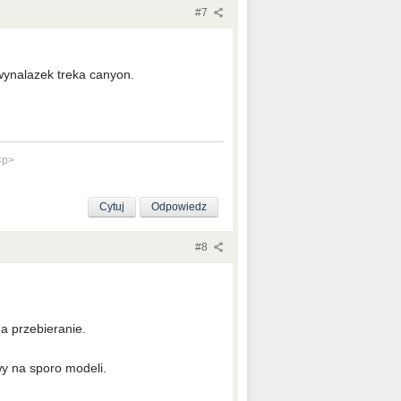
#7
wynalazek treka canyon.
<p>
Cytuj
Odpowiedz
#8
na przebieranie.
y na sporo modeli.