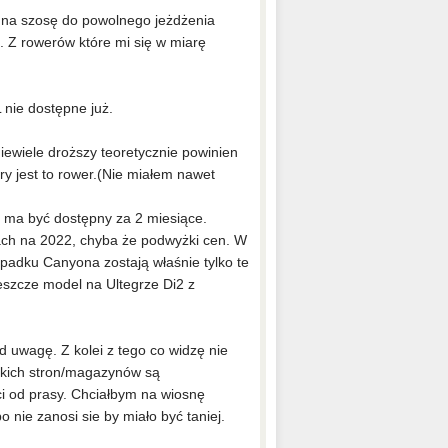
o na szosę do powolnego jeżdżenia
. Z rowerów które mi się w miarę
 nie dostępne już.
niewiele droższy teoretycznie powinien
ry jest to rower.(Nie miałem nawet
 ma być dostępny za 2 miesiące.
ach na 2022, chyba że podwyżki cen. W
ypadku Canyona zostają właśnie tylko te
eszcze model na Ultegrze Di2 z
 uwagę. Z kolei z tego co widzę nie
takich stron/magazynów są
ci od prasy. Chciałbym na wiosnę
nie zanosi sie by miało być taniej.