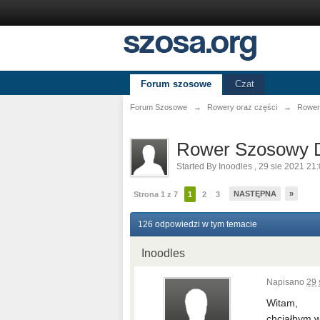
Forum szosowe
Czat
Forum Szosowe
→
Rowery oraz części
→
Rower
Rower Szosowy D
Started By
Inoodles
,
29 sie 2021 21
NASTĘPNA
»
Strona 1 z 7
1
2
3
126 odpowiedzi w tym temacie
Inoodles
Napisano
29 
Witam,
chciałbym w