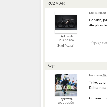
ROZMIAR
Napisano
30 
Do takiej ja
Ale jak wol
Użytkownik
3264 postów
Więcej sat
Skąd
Poznań
Bzyk
Napisano
30 
Tylko, że p
Dobra rada, 
Ogólnie moż
Użytkownik
2570 postów