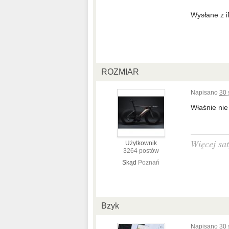
Wysłane z 
ROZMIAR
Napisano
30 
Właśnie nie
Więcej sat
Użytkownik
3264 postów
Skąd
Poznań
Bzyk
Napisano
30 