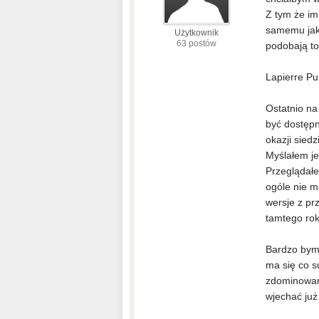
Z tym że im
samemu jak 
Użytkownik
63 postów
podobają to
Lapierre Pu
Ostatnio na
być dostępn
okazji siedz
Myślałem j
Przeglądałe
ogóle nie m
wersje z pr
tamtego rok
Bardzo bym 
ma się co s
zdominowane
wjechać już