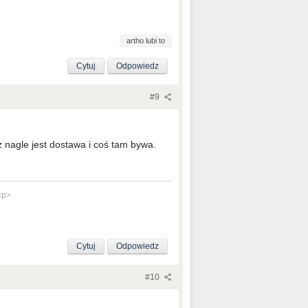
artho lubi to
Cytuj
Odpowiedz
#9
z nagle jest dostawa i coś tam bywa.
<p>
Cytuj
Odpowiedz
#10