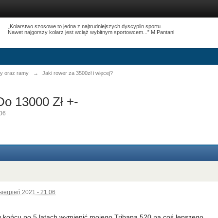
„Kolarstwo szosowe to jedna z najtrudniejszych dyscyplin sportu.
Nawet najgorszy kolarz jest wciąż wybitnym sportowcem...” M.Pantani
y oraz ramy
→
Jaki rower za 3500zł i więcej?
o 13000 Zł +-
:06
sierpień 2021 - 21:06
 końcu po 5 latach wymienić mojego Tribana 520 na coś lepszego.