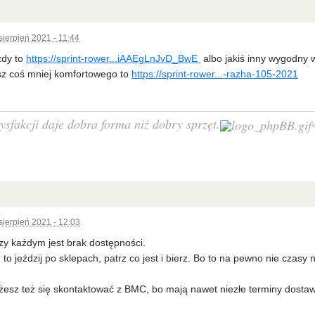
sierpień 2021 - 11:44
zdy to
https://sprint-rower...iAAEgLnJvD_BwE
albo jakiś inny wygodny 
isz coś mniej komfortowego to
https://sprint-rower...-razha-105-2021
ysfakcji daje dobra forma niż dobry sprzęt.
sierpień 2021 - 12:03
rzy każdym jest brak dostępności.
to jeździj po sklepach, patrz co jest i bierz. Bo to na pewno nie czasy 
esz też się skontaktować z BMC, bo mają nawet niezłe terminy dostaw