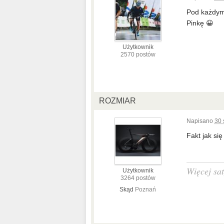
Pod każdym 
Pinkę 😀
Użytkownik
2570 postów
ROZMIAR
Napisano
30 
Fakt jak si
Więcej sat
Użytkownik
3264 postów
Skąd
Poznań