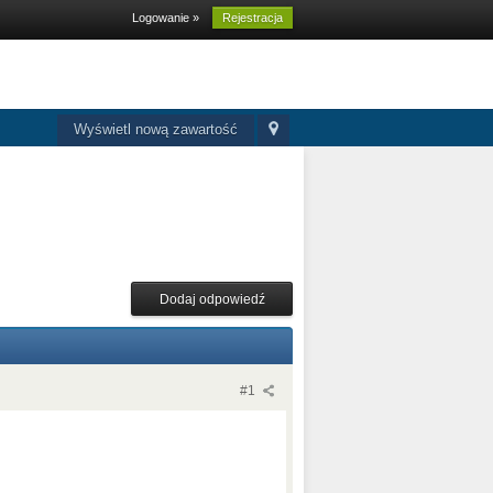
Logowanie »
Rejestracja
Wyświetl nową zawartość
Dodaj odpowiedź
#1