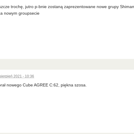
szcze trochę, jutro p-bnie zostaną zaprezentowane nowe grupy Shiman
 na nowym groupsecie
sierpień 2021 - 10:36
 brał nowego Cube AGREE C:62, piękna szosa.