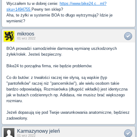
Wyczaiłem tu w dobrej cenie:
https://www.bike24.c...ml?
sku=1494755
Pewny ten sklep?
Aha, te żyłki w systemie BOA to długo wytrzymują? Idzie je
wymienić?
mikroos
01 wrz 2022
BOA prowadzi samodzielnie darmową wymianę uszkodzonych
żyłek/rolek. Jesteś bezpieczny.
Bike24 to porządna firma, nie będzie problemów.
Co do butów: z trwałości raczej nie słyną, są wąskie (typ
"pantofelków" raczej niż "pancerników"), ale wielu osobom takie
bardzo odpowiadają. Rozmiarówka (długość wkładki) jest identyczna
jak w butach codziennych np. Adidasa, nie musisz brać większego
rozmiaru.
Jeżeli dopasują się pod Twoje uwarunkowania anatomiczne, będziesz
zadowolony.
Karmazynowy jeleń
01 wrz 2022