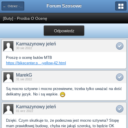
Forum Szosowe
← Odzież - kaski - okulary - buty
[Buty] - Prośba O Ocenę
Odpowiedz
Karmazynowy jeleń
30 sie 2022
Proszę o ocenę butów MTB
https://bikecenter.p...-yellow-42.html
MarekG
31 sie 2022
Są mocno sztywne i mocno przewiewne, trzeba tylko uważać na dość
delikatny język. No i są wąskie.
Karmazynowy jeleń
01 wrz 2022
Dzięki. Czym skutkuje to, że podeszwa jest mocno sztywna? Stopę
mam prawidłowej budowy, chyba nie jakąś szeroką, to będzie OK