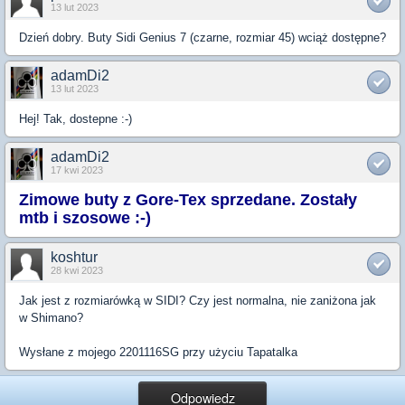
13 lut 2023
Dzień dobry. Buty Sidi Genius 7 (czarne, rozmiar 45) wciąż dostępne?
adamDi2
13 lut 2023
Hej! Tak, dostepne :-)
adamDi2
17 kwi 2023
Zimowe buty z Gore-Tex sprzedane. Zostały
mtb i szosowe :-)
koshtur
28 kwi 2023
Jak jest z rozmiarówką w SIDI? Czy jest normalna, nie zaniżona jak
w Shimano?
Wysłane z mojego 2201116SG przy użyciu Tapatalka
Odpowiedz