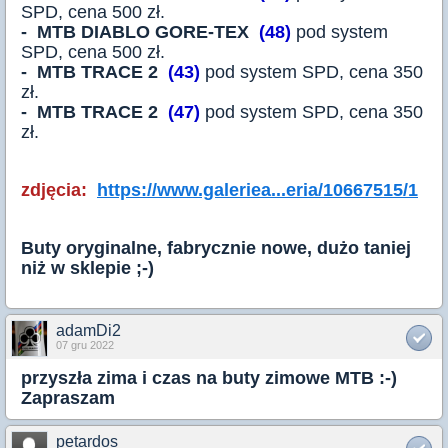
SPD, cena 500 zł.
- MTB DIABLO GORE-TEX
(48)
pod system
SPD, cena 500 zł.
- MTB TRACE 2
(43)
pod system SPD, cena 350
zł.
- MTB TRACE 2
(47)
pod system SPD, cena 350
zł.
zdjęcia:
https://www.galeriea...eria/10667515/1
Buty oryginalne, fabrycznie nowe, dużo taniej
niż w sklepie ;-)
adamDi2
07 gru 2022
przyszła zima i czas na buty zimowe MTB :-)
Zapraszam
petardos