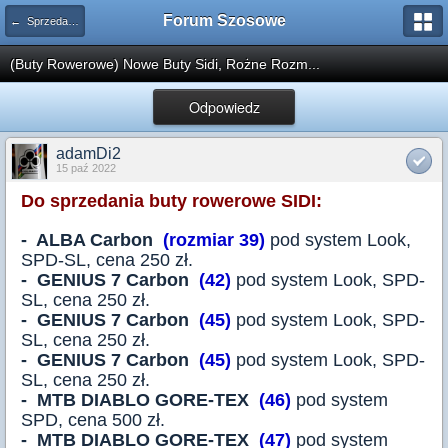
Forum Szosowe
← Sprzedam / Oddam / Zamienię
(Buty Rowerowe) Nowe Buty Sidi, Rożne Rozm...
Odpowiedz
adamDi2
15 paź 2022
Do sprzedania buty rowerowe SIDI:
- ALBA Carbon
(rozmiar 39)
pod system Look,
SPD-SL, cena 250 zł.
- GENIUS 7 Carbon
(42)
pod system Look, SPD-
SL, cena 250 zł.
- GENIUS 7 Carbon
(45)
pod system Look, SPD-
SL, cena 250 zł.
- GENIUS 7 Carbon
(45)
pod system Look, SPD-
SL, cena 250 zł.
- MTB DIABLO GORE-TEX
(46)
pod system
SPD, cena 500 zł.
- MTB DIABLO GORE-TEX
(47)
pod system