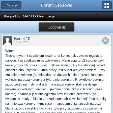
Forum Szosowe
← Osprzęt, podzespoły
Ultegra Di2 Rd-R8050 Regulacja
Odpowiedz
Bodek10
23 sie 2023
Witam.
Trochę myłem i czyściłem rower a na koniec jak zawsze regulacja
napędu. I tu spotkało mnie zdziwienie. Regulacja to 32 stopnie czyli
teoretycznie 16 góra i 16 dół, i tak ustawiłem (+/- 1-2 stopnie) napęd
chodzi cicho i płynnie kultura pracy jest super ale jest problem. Przy
zmianie przełożeń (na miękkie), na dużym blacie z przodu łańcuch
wchodzi na dużą koronkę z tyłu a nie powinien. Prawidłowo powinien
przód zejść na mały blat a tył na niższe koronki (tak się dzieje
dopiero po kolejnym kliknięciu jakbym chciał zrzucić łańcuch poza
kasetę). Sytuacja jest analogiczna przy zmianie przełożeń (na
twarde), na małym blacie z przodu łańcuch powinien zejść na trzecią
najmniejszą koronkę, tymczasem napęd zmienia łańcuch na duży
blat z przodu i miękkie koronki z tyłu przy zrzuceniu z czwartej na