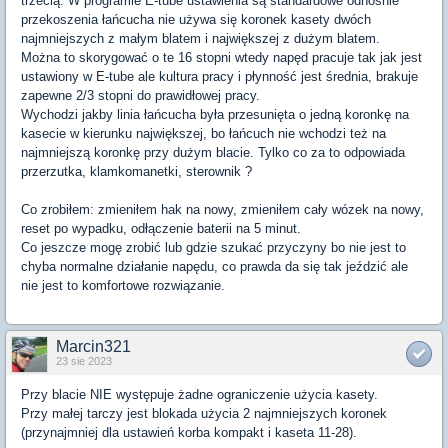
trzecią. W programie E-tube ustawienia są standardowe odnośnie
przekoszenia łańcucha nie używa się koronek kasety dwóch
najmniejszych z małym blatem i największej z dużym blatem.
Można to skorygować o te 16 stopni wtedy napęd pracuje tak jak jest
ustawiony w E-tube ale kultura pracy i płynność jest średnia, brakuje
zapewne 2/3 stopni do prawidłowej pracy.
Wychodzi jakby linia łańcucha była przesunięta o jedną koronkę na
kasecie w kierunku największej, bo łańcuch nie wchodzi też na
najmniejszą koronkę przy dużym blacie. Tylko co za to odpowiada
przerzutka, klamkomanetki, sterownik ?
Co zrobiłem: zmieniłem hak na nowy, zmieniłem cały wózek na nowy,
reset po wypadku, odłączenie baterii na 5 minut.
Co jeszcze mogę zrobić lub gdzie szukać przyczyny bo nie jest to
chyba normalne działanie napędu, co prawda da się tak jeździć ale
nie jest to komfortowe rozwiązanie.
Marcin321
23 sie 2023
Przy blacie NIE występuje żadne ograniczenie użycia kasety.
Przy małej tarczy jest blokada użycia 2 najmniejszych koronek
(przynajmniej dla ustawień korba kompakt i kaseta 11-28).