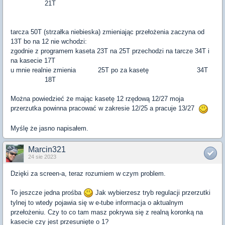
21T
tarcza 50T (strzałka niebieska) zmieniając przełożenia zaczyna od
13T bo na 12 nie wchodzi:
zgodnie z programem kaseta 23T na 25T przechodzi na tarcze 34T i
na kasecie 17T
u mnie realnie zmienia 25T po za kasetę 34T
18T
Można powiedzieć że mając kasetę 12 rzędową 12/27 moja
przerzutka powinna pracować w zakresie 12/25 a pracuje 13/27
Myślę że jasno napisałem.
Marcin321
24 sie 2023
Dzięki za screen-a, teraz rozumiem w czym problem.
To jeszcze jedna prośba
Jak wybierzesz tryb regulacji przerzutki
tylnej to wtedy pojawia się w e-tube informacja o aktualnym
przełożeniu. Czy to co tam masz pokrywa się z realną koronką na
kasecie czy jest przesunięte o 1?