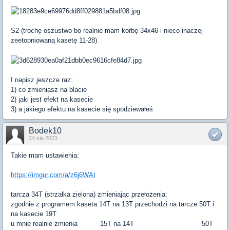
S2 (trochę oszustwo bo realnie mam korbę 34x46 i nieco inaczej
zeetopniowaną kasetę 11-28)
I napisz jeszcze raz:
1) co zmieniasz na blacie
2) jaki jest efekt na kasecie
3) a jakiego efektu na kasecie się spodziewałeś
Bodek10
24 sie 2023
Takie mam ustawienia:
https://imgur.com/a/z6j6WAt
tarcza 34T (strzałka zielona) zmieniając przełożenia:
zgodnie z programem kaseta 14T na 13T przechodzi na tarcze 50T i
na kasecie 19T
u mnie realnie zmienia 15T na 14T 50T