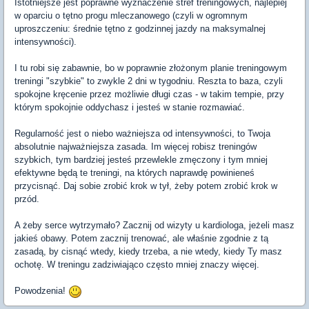
Istotniejsze jest poprawne wyznaczenie stref treningowych, najlepiej
w oparciu o tętno progu mleczanowego (czyli w ogromnym
uproszczeniu: średnie tętno z godzinnej jazdy na maksymalnej
intensywności).
I tu robi się zabawnie, bo w poprawnie złożonym planie treningowym
treningi "szybkie" to zwykle 2 dni w tygodniu. Reszta to baza, czyli
spokojne kręcenie przez możliwie długi czas - w takim tempie, przy
którym spokojnie oddychasz i jesteś w stanie rozmawiać.
Regularność jest o niebo ważniejsza od intensywności, to Twoja
absolutnie najważniejsza zasada. Im więcej robisz treningów
szybkich, tym bardziej jesteś przewlekle zmęczony i tym mniej
efektywne będą te treningi, na których naprawdę powinieneś
przycisnąć. Daj sobie zrobić krok w tył, żeby potem zrobić krok w
przód.
A żeby serce wytrzymało? Zacznij od wizyty u kardiologa, jeżeli masz
jakieś obawy. Potem zacznij trenować, ale właśnie zgodnie z tą
zasadą, by cisnąć wtedy, kiedy trzeba, a nie wtedy, kiedy Ty masz
ochotę. W treningu zadziwiająco często mniej znaczy więcej.
Powodzenia!