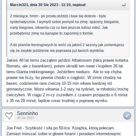
Marcin321, dnia 30 Sie 2023 - 11:10, napisał:
2 miesiące, hmm - po prostu jeździj i baw się dobrze - byle
systematycznie. I wymyśl sobie pomysł na zimę: spacery, bieganie,
narty biegowe, siłownia czy co tam jeszcze lubisz robić. Jak
przebębnisz zimę na kanapie to zapomnij o formie.
A do planów treningowych to wróć za jakieś 2 sezony jak zorientujesz
się że zwykłe jeżdżenie nie poprawia już twoich wyników.
Jakieś 48 lat temu zacząłem jeździć Albatrosem (taka prawie kolarka
Rometu, ale z barankiem), potem ukradli ten rower i kupiłem 26 lat
temu Gianta trekkingowego. Jeździłem niedużo. Ale to się chyba
prawie nie liczy, bo pewnie chodzi o ciągłość. W zimie chodzę na
basen, codziennie rano ćwiczę 10-15 min siłowo bardziej niż
gimnastycznie. Może siłownia 1-2 razy na tydzień, w młodości trochę
ćwiczyłem. W ciągu 2 m-cy zszedłem z czasem przejazdu o 6 minut
z 35 na 29 minut, będzie coraz trudniej o poprawę wyniku.
Senninho
30 sie 2023
Joe Friel - Szybkość i siła po 50-tce. Książka, którą polecam.
Zamiast mieszać sobie w głowie forami i poradami internetowymi.