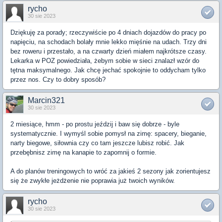
rycho
30 sie 2023
Dziękuję za porady; rzeczywiście po 4 dniach dojazdów do pracy po
napięciu, na schodach bolały mnie lekko mięśnie na udach. Trzy dni
bez roweru i przestało, a na czwarty dzień miałem najkrótsze czasy.
Lekarka w POZ powiedziała, żebym sobie w sieci znalazł wzór do
tętna maksymalnego. Jak chcę jechać spokojnie to oddycham tylko
przez nos. Czy to dobry sposób?
Marcin321
30 sie 2023
2 miesiące, hmm - po prostu jeździj i baw się dobrze - byle
systematycznie. I wymyśl sobie pomysł na zimę: spacery, bieganie,
narty biegowe, siłownia czy co tam jeszcze lubisz robić. Jak
przebębnisz zimę na kanapie to zapomnij o formie.
A do planów treningowych to wróć za jakieś 2 sezony jak zorientujesz
się że zwykłe jeżdżenie nie poprawia już twoich wyników.
rycho
30 sie 2023