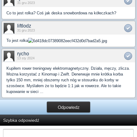
31 gru 2023
Co to jest rolka? Coś jak deska snowbordowa na kółeczkach?
liftlodz
31 gru 2023
To jest rolka
rycho
13 sty 2024
Kupiłem rower treningowy elektromagnetyczny. Działa, męczy, zlicza.
Można korzystać z Kinomap i Zwift. Denerwuje mnie krótka korba
tylko 150 mm, mniej obszerny ruch nóg w stosunku do korby w
szosówce. Myślałem że to będzie 1:1 jak w rowerze. Ale to takie
kupowanie w sieci ...
Odpowiedz
Szybka odpowiedź