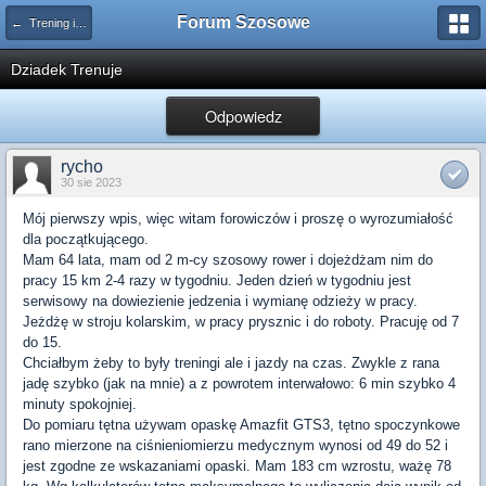
Forum Szosowe
← Trening i zdrowie
Dziadek Trenuje
Odpowiedz
rycho
30 sie 2023
Mój pierwszy wpis, więc witam forowiczów i proszę o wyrozumiałość
dla początkującego.
Mam 64 lata, mam od 2 m-cy szosowy rower i dojeżdżam nim do
pracy 15 km 2-4 razy w tygodniu. Jeden dzień w tygodniu jest
serwisowy na dowiezienie jedzenia i wymianę odzieży w pracy.
Jeżdżę w stroju kolarskim, w pracy prysznic i do roboty. Pracuję od 7
do 15.
Chciałbym żeby to były treningi ale i jazdy na czas. Zwykle z rana
jadę szybko (jak na mnie) a z powrotem interwałowo: 6 min szybko 4
minuty spokojniej.
Do pomiaru tętna używam opaskę Amazfit GTS3, tętno spoczynkowe
rano mierzone na ciśnieniomierzu medycznym wynosi od 49 do 52 i
jest zgodne ze wskazaniami opaski. Mam 183 cm wzrostu, ważę 78