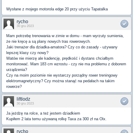
Wysłane z mojego motorola edge 20 przy użyciu Tapatalka
rycho
30 gru 2023
Mam potrzebę trenowania w zimie w domu - mam wyrzuty sumienia,
że nie kręcę a są plany nowych tras rowerowych.
Jaki trenażer dla dziadka-amatora? Czy co do zasady - używany
lepszej klasy czy nowy?
Watów nie mierzę ale kadencję, prędkość i dystans chciałbym
monitorować. Mam 183 cm wzrostu - czy nie ma problemu z doborem
urządzenia?
Czy na moim poziomie nie wystarczy porządny rower treningowy
elektromagnetyczny? Czy można stanąć na pedałach na takim
rowerze?
liftlodz
30 gru 2023
Ja jeżdżę na rolce, a też jestem dziadkiem
Kupiłem 2 lata temu używaną rolkę Taxa za 300 zł na Olx.
rycho