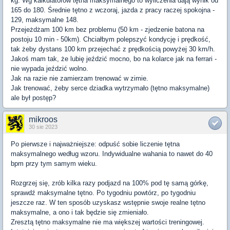
kg. Wg kalkulatorów tętna maksymalnego to wyliczenia dają wynik od
165 do 180. Średnie tętno z wczoraj, jazda z pracy raczej spokojna -
129, maksymalne 148.
Przejeżdżam 100 km bez problemu (50 km - zjedzenie batona na
postoju 10 min - 50km). Chciałbym polepszyć kondycję i prędkość,
tak żeby dystans 100 km przejechać z prędkością powyżej 30 km/h.
Jakoś mam tak, że lubię jeździć mocno, bo na kolarce jak na ferrari -
nie wypada jeździć wolno.
Jak na razie nie zamierzam trenować w zimie.
Jak trenować, żeby serce dziadka wytrzymało (tętno maksymalne)
ale był postęp?
mikroos
30 sie 2023
Po pierwsze i najważniejsze: odpuść sobie liczenie tętna
maksymalnego według wzoru. Indywidualne wahania to nawet do 40
bpm przy tym samym wieku.
Rozgrzej się, zrób kilka razy podjazd na 100% pod tę samą górkę,
sprawdź maksymalne tętno. Po tygodniu powtórz, po tygodniu
jeszcze raz. W ten sposób uzyskasz wstępnie swoje realne tętno
maksymalne, a ono i tak będzie się zmieniało.
Zresztą tętno maksymalne nie ma większej wartości treningowej.