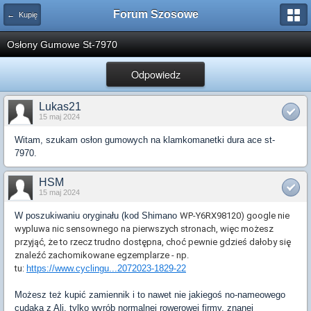
Forum Szosowe
← Kupię
Osłony Gumowe St-7970
Odpowiedz
Lukas21
15 maj 2024
Witam, szukam osłon gumowych na klamkomanetki dura ace st-
7970.
HSM
15 maj 2024
W poszukiwaniu oryginału (kod Shimano
WP-Y6RX98120) google nie
wypluwa nic sensownego na pierwszych stronach, więc możesz
przyjąć, że to rzecz trudno dostępna, choć pewnie gdzieś dałoby się
znaleźć zachomikowane egzemplarze - np.
tu:
https://www.cyclingu...2072023-1829-22
Możesz też kupić zamiennik i to nawet nie jakiegoś no-nameowego
cudaka z Ali, tylko wyrób normalnej rowerowej firmy, znanej