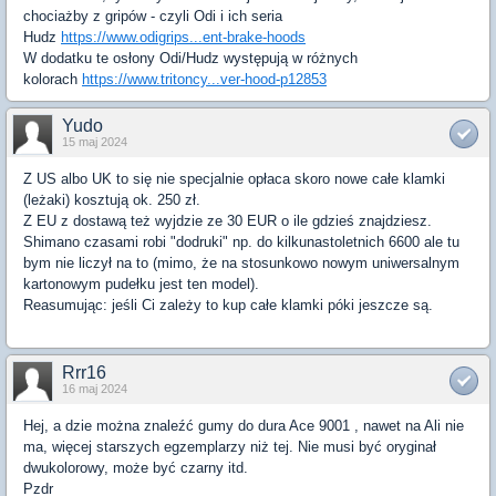
chociażby z gripów - czyli Odi i ich seria
Hudz
https://www.odigrips...ent-brake-hoods
W dodatku te osłony Odi/Hudz występują w różnych
kolorach
https://www.tritoncy...ver-hood-p12853
Yudo
15 maj 2024
Z US albo UK to się nie specjalnie opłaca skoro nowe całe klamki
(leżaki) kosztują ok. 250 zł.
Z EU z dostawą też wyjdzie ze 30 EUR o ile gdzieś znajdziesz.
Shimano czasami robi "dodruki" np. do kilkunastoletnich 6600 ale tu
bym nie liczył na to (mimo, że na stosunkowo nowym uniwersalnym
kartonowym pudełku jest ten model).
Reasumując: jeśli Ci zależy to kup całe klamki póki jeszcze są.
Rrr16
16 maj 2024
Hej, a dzie można znaleźć gumy do dura Ace 9001 , nawet na Ali nie
ma, więcej starszych egzemplarzy niż tej. Nie musi być oryginał
dwukolorowy, może być czarny itd.
Pzdr