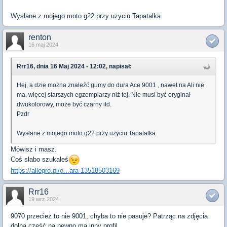
Wysłane z mojego moto g22 przy użyciu Tapatalka
renton
16 maj 2024
Rrr16, dnia 16 Maj 2024 - 12:02, napisał:
Hej, a dzie można znaleźć gumy do dura Ace 9001 , nawet na Ali nie
ma, więcej starszych egzemplarzy niż tej. Nie musi być oryginał
dwukolorowy, może być czarny itd.
Pzdr
Wysłane z mojego moto g22 przy użyciu Tapatalka
Mówisz i masz.
Coś słabo szukałeś
https://allegro.pl/o...ara-13518503169
Rrr16
19 wrz 2024
9070 przecież to nie 9001, chyba to nie pasuje? Patrząc na zdjęcia
dolna część na pewno ma inny profil