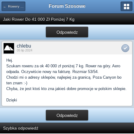
Forum Szosowe
← Rowery oraz ramy
Jaki Rower Do 41 000 Zł Poniżej 7 Kg
Odpowiedz
chlebu
05 lip 2024
Hej.
Szukam roweru za ok 40 000 zł poniżej 7 kg. Rower na góry. Aero
odpada. Oczywiście nowy na fakturę. Rozmiar 53/54.
Chodzi mi o adresy sklepów, najlepiej za granicą. Poza Canyon bo
ten znam :-)
Chyba, że jest ktoś kto zna jakieś dobre promocje w polskim sklepie.
Dzięki
Odpowiedz
Szybka odpowiedź