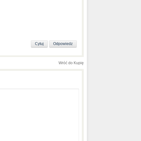
Cytuj
Odpowiedz
Wróć do Kupię