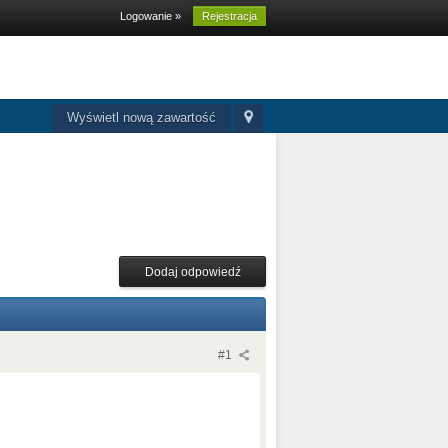
Logowanie »
Rejestracja
Wyświetl nową zawartość
Dodaj odpowiedź
#1