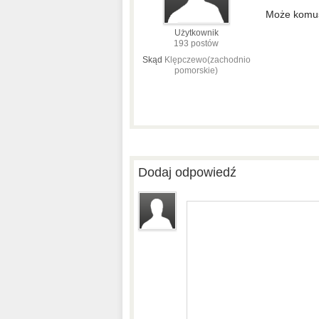
Może komuś
Użytkownik
193 postów
Skąd
Klępczewo(zachodnio
pomorskie)
Dodaj odpowiedź