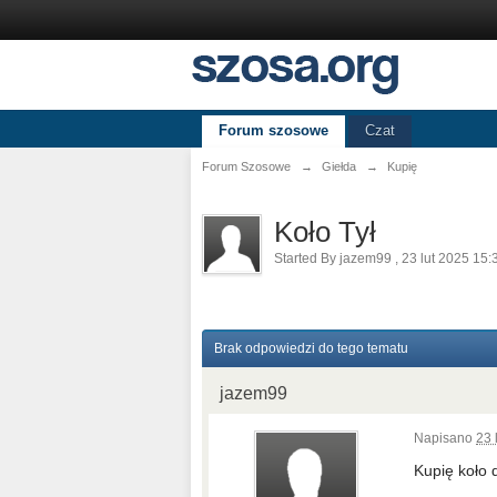
Forum szosowe
Czat
Forum Szosowe
→
Giełda
→
Kupię
Koło Tył
Started By
jazem99
,
23 lut 2025 15:
Brak odpowiedzi do tego tematu
jazem99
Napisano
23 
Kupię koło 