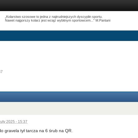
„Kolarstwo szosowe to jedna z najtrudniejszych dyscyplin sportu.
Nawet najgorszy kolarz jest wciąż wybitnym sportowcem...” M.Pantani
37
luty 2025 - 15:37
do gravela tył tarcza na 6 śrub na QR.