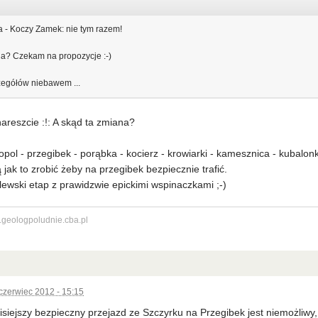
 - Koczy Zamek: nie tym razem!
ga? Czekam na propozycje :-)
zegółów niebawem ...
areszcie :!: A skąd ta zmiana?
opol - przegibek - porąbka - kocierz - krowiarki - kamesznica - kubalon
jak to zrobić żeby na przegibek bezpiecznie trafić.
ólewski etap z prawidzwie epickimi wspinaczkami ;-)
.geologpoludnie.cba.pl
czerwiec 2012 - 15:15
isiejszy bezpieczny przejazd ze Szczyrku na Przegibek jest niemożliw