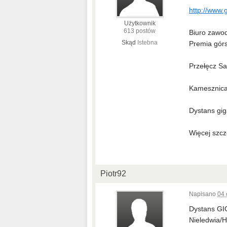
http://www.
Użytkownik
613 postów
Biuro zawod
Skąd
Istebna
Premia gór
Przełęcz Sa
Kamesznica
Dystans gig
Więcej szcz
Piotr92
Napisano
04 
Dystans GIG
Nieledwia/H