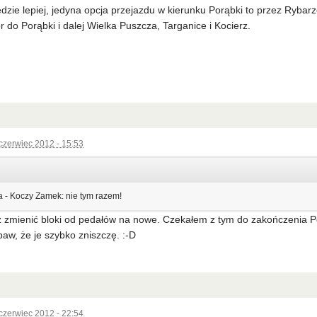
dzie lepiej, jedyna opcja przejazdu w kierunku Porąbki to przez Rybarz
r do Porąbki i dalej Wielka Puszcza, Targanice i Kocierz.
czerwiec 2012 - 15:53
 - Koczy Zamek: nie tym razem!
 zmienić bloki od pedałów na nowe. Czekałem z tym do zakończenia Pę
baw, że je szybko zniszczę. :-D
czerwiec 2012 - 22:54