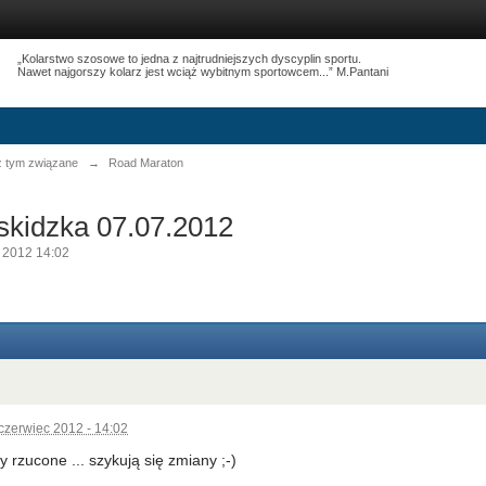
„Kolarstwo szosowe to jedna z najtrudniejszych dyscyplin sportu.
Nawet najgorszy kolarz jest wciąż wybitnym sportowcem...” M.Pantani
 z tym związane
→
Road Maraton
skidzka 07.07.2012
 2012 14:02
czerwiec 2012 - 14:02
y rzucone ... szykują się zmiany ;-)