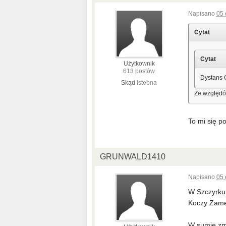
Napisano
05 
Cytat
Cytat
Użytkownik
613 postów
Dystans 
Skąd
Istebna
Ze względów
To mi się 
GRUNWALD1410
Napisano
05 
W Szczyrku 
Koczy Zamek
W sumie zmi