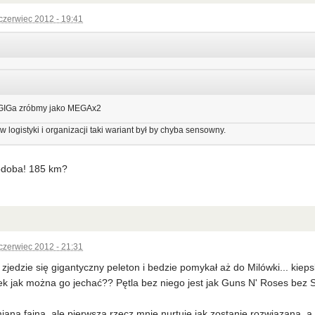
czerwiec 2012 - 19:41
GIGa zróbmy jako MEGAx2
 logistyki i organizacji taki wariant był by chyba sensowny.
podoba! 185 km?
czerwiec 2012 - 21:31
zjedzie się gigantyczny peleton i bedzie pomykał aż do Milówki... kie
 jak można go jechać?? Pętla bez niego jest jak Guns N' Roses bez S
ana fajna, ale pierwsza rzecz mnie nurtuje jak zostanie rozwiazana, a