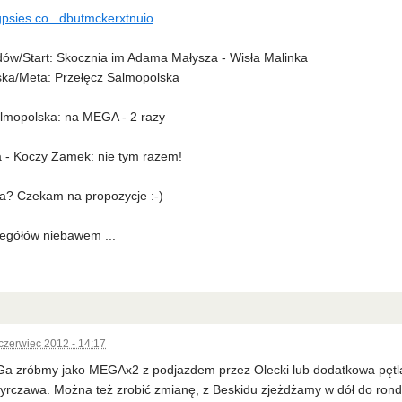
gpsies.co...dbutmckerxtnuio
ów/Start: Skocznia im Adama Małysza - Wisła Malinka
ska/Meta: Przełęcz Salmopolska
lmopolska: na MEGA - 2 razy
 - Koczy Zamek: nie tym razem!
a? Czekam na propozycje :-)
egółów niebawem ...
czerwiec 2012 - 14:17
a zróbmy jako MEGAx2 z podjazdem przez Olecki lub dodatkowa pętla 
yrczawa. Można też zrobić zmianę, z Beskidu zjeżdżamy w dół do rond