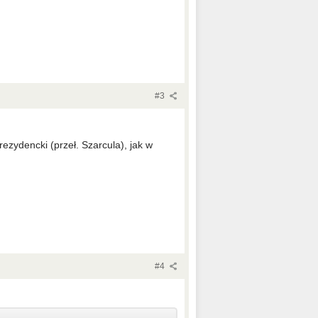
#3
ezydencki (przeł. Szarcula), jak w
#4