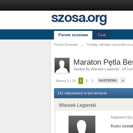
Forum szosowe
Czat
Forum Szosowe
→
Trening, zdrowie i wszystko co
Maraton Pętla Be
Started By
Wiesiek Legierski
,
04 cze
NASTĘPNA
»
Strona 1 z 13
1
2
3
241 odpowiedzi w tym temacie
Wiesiek Legierski
Napisano
04 
Kości został