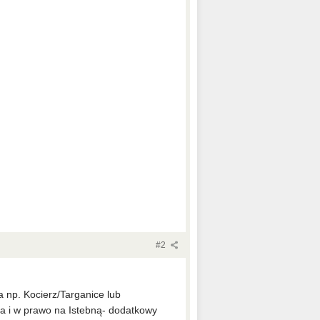
#2
np. Kocierz/Targanice lub
a i w prawo na Istebną- dodatkowy