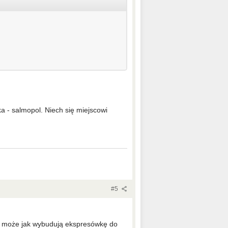
ka - salmopol. Niech się miejscowi
#5
y, może jak wybudują ekspresówkę do