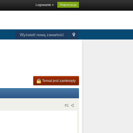
Logowanie »
Rejestracja
Wyświetl nową zawartość
Temat jest zamknięty
#1