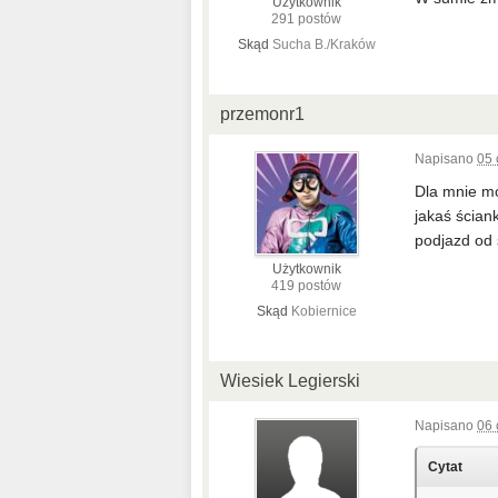
Użytkownik
291 postów
Skąd
Sucha B./Kraków
przemonr1
Napisano
05 
Dla mnie mo
jakaś ścian
podjazd od s
Użytkownik
419 postów
Skąd
Kobiernice
Wiesiek Legierski
Napisano
06 
Cytat