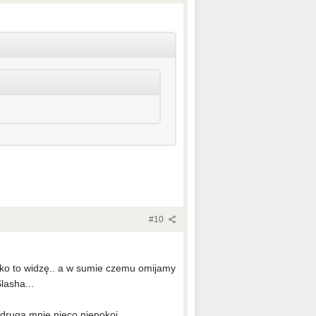
#10
psko to widzę.. a w sumie czemu omijamy
lasha...
 druga mnie nieco niepokoi..