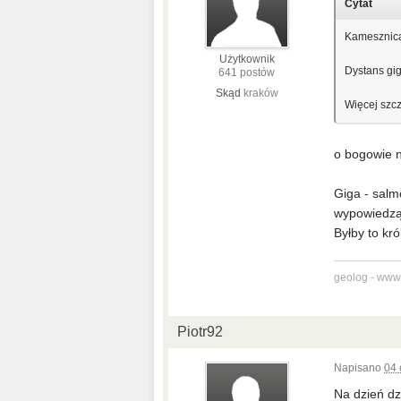
Cytat
Kamesznica
Użytkownik
Dystans gi
641 postów
Skąd
kraków
Więcej szc
o bogowie n
Giga - salm
wypowiedzą 
Byłby to kr
geolog - www
Piotr92
Napisano
04 
Na dzień dz