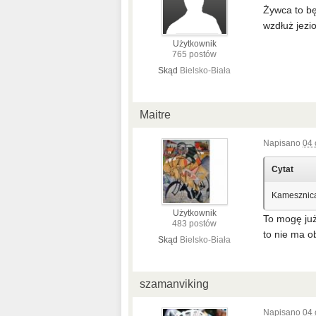
Żywca to bę
wzdłuż jezio
Użytkownik
765 postów
Skąd
Bielsko-Biała
Maitre
Napisano
04 
Cytat
Kamesznica
Użytkownik
To mogę już
483 postów
to nie ma o
Skąd
Bielsko-Biała
szamanviking
Napisano
04 