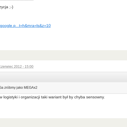
ycja ;-)
.google.p...t=h&mra=ls&z=10
czerwiec 2012 - 15:00
Ga zróbmy jako MEGAx2
 logistyki i organizacji taki wariant był by chyba sensowny.