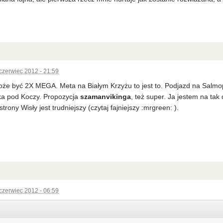
czerwiec 2012 - 21:59
że być 2X MEGA. Meta na Białym Krzyżu to jest to. Podjazd na Salmopol
ka pod Koczy. Propozycja
szamanvikinga
, też super. Ja jestem na tak 
trony Wisły jest trudniejszy (czytaj fajniejszy :mrgreen: ).
czerwiec 2012 - 06:59