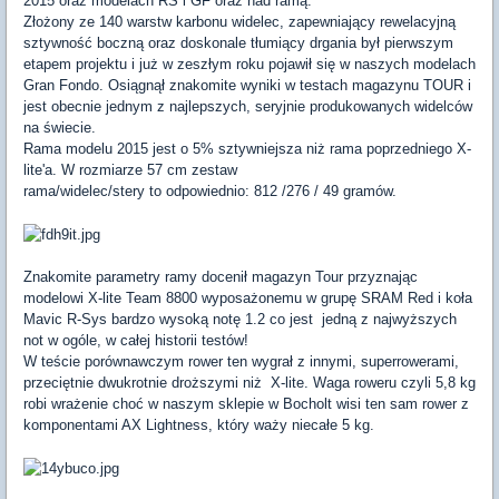
2015 oraz modelach RS i GF oraz nad ramą.
Złożony ze 140 warstw karbonu widelec, zapewniający rewelacyjną
sztywność boczną oraz doskonale tłumiący drgania był pierwszym
etapem projektu i już w zeszłym roku pojawił się w naszych modelach
Gran Fondo. Osiągnął znakomite wyniki w testach magazynu TOUR i
jest obecnie jednym z najlepszych, seryjnie produkowanych widelców
na świecie.
Rama modelu 2015 jest o 5% sztywniejsza niż rama poprzedniego X-
lite'a. W rozmiarze 57 cm zestaw
rama/widelec/stery to odpowiednio: 812 /276 / 49 gramów.
Znakomite parametry ramy docenił magazyn Tour przyznając
modelowi X-lite Team 8800 wyposażonemu w grupę SRAM Red i koła
Mavic R-Sys bardzo wysoką notę 1.2 co jest jedną z najwyższych
not w ogóle, w całej historii testów!
W teście porównawczym rower ten wygrał z innymi, superrowerami,
przeciętnie dwukrotnie droższymi niż X-lite. Waga roweru czyli 5,8 kg
robi wrażenie choć w naszym sklepie w Bocholt wisi ten sam rower z
komponentami AX Lightness, który waży niecałe 5 kg.