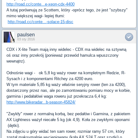
http://road.cc/conte...e-xeon-cdx-4400
A tutaj porównują ze Scottem, który -oprócz tego, że jest "szybszy"
mimo większej wagi- lepiej tłumi:
http://road.cc/conte...-solace-15-disc
paulsen
03 sty 2016
CDX i X-lite Team mają inny widelec - CDX ma widelec na sztywną
oś oraz inny przekrój (ponieważ przewód hamulca wpuszczony
wewnątrz).
Odnośnie wagi - ok 5,8 kg waży rower na kompletnym Redzie, R-
Sysach i z komponentami Ritchey za 4200 euro.
W tym materiale 5,85 kg waży właśnie seryjny rower (ten za 4200),
dostarczony przez nas, ale po zamontowaniu pomiaru mocy w korbie,
garmina i pedałałówi waga roweru już przekracza 6,4 kg:
http://www.bikeradar...b-season-45824/
"Zwykły" rower z normalną korbą, bez pedałów i Garmina, z pakietem
AX Lightness ważył niecałe 5 kg (ok 4,9). Koła ze zwykłymi oponami
(dętki).
Na zdjęciu u góry widać ten sam rower, rozmiar ramy 57 cm, który
został maksymalnie wycieniowany (koła AX S24 T oraz szytki) o