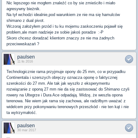
Nic lepszego nie mogłem znaleźć co by sie zmieściło i miało
agresywny bieżnik.
Na tył wchodzi idealnie,pod warunkiem ze nie ma się hamulców
shimano z dual pivot.
Wczoraj założyłem przód i tu ku mojemu zaskoczeniu pojawił się
problem,ale mam nadzieje ze sobie jakoś poradze :-P
Skoro chcesz doradzać klientom znaczy ze nie ma żadnych
przeciwwskazań ?
paulsen
11 lis 2016
Technologicznie rama przyjmuje opony do 25 mm, co w przypadku
Continentala i szerszych obręczy oznacza oponę o faktycznej
szerokości do 27 mm. Ale tak jak wyszło z eksperymentu
rozwiązanie z oponą 27 mm nie da się zastosować do Shimano czyli
rowery na Ultegrze i Dura Ace odpadają. Widzę, że weszła opona
terenowa. Nie wiem jak rama się zachowa, ale radziłbym uważać z
widelcem przy pokonywaniu terenowych przeszkód - nie ten kąt i nie
ta wytrzymałość.
paulsen
30 mar 2017