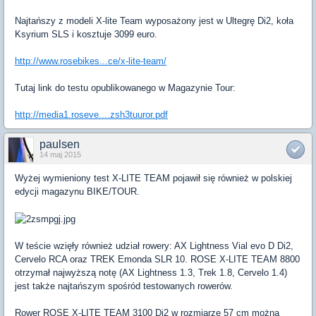
Najtańszy z modeli X-lite Team wyposażony jest w Ultegrę Di2, koła
Ksyrium SLS i kosztuje 3099 euro.
http://www.rosebikes...ce/x-lite-team/
Tutaj link do testu opublikowanego w Magazynie Tour:
http://media1.roseve....zsh3tuuror.pdf
paulsen
14 maj 2015
Wyżej wymieniony test X-LITE TEAM pojawił się również w polskiej
edycji magazynu BIKE/TOUR.
W teście wzięły również udział rowery: AX Lightness Vial evo D Di2,
Cervelo RCA oraz TREK Emonda SLR 10. ROSE X-LITE TEAM 8800
otrzymał najwyższą notę (AX Lightness 1.3, Trek 1.8, Cervelo 1.4)
jest także najtańszym spośród testowanych rowerów.
Rower ROSE X-LITE TEAM 3100 Di2 w rozmiarze 57 cm można