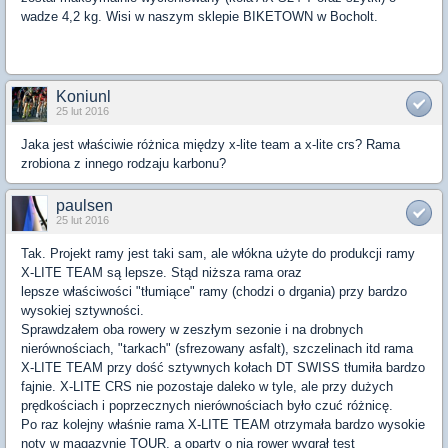
wadze 4,2 kg. Wisi w naszym sklepie BIKETOWN w Bocholt.
Koniunl
25 lut 2016
Jaka jest właściwie różnica między x-lite team a x-lite crs? Rama
zrobiona z innego rodzaju karbonu?
paulsen
25 lut 2016
Tak. Projekt ramy jest taki sam, ale włókna użyte do produkcji ramy
X-LITE TEAM są lepsze. Stąd niższa rama oraz
lepsze właściwości "tłumiące" ramy (chodzi o drgania) przy bardzo
wysokiej sztywności.
Sprawdzałem oba rowery w zeszłym sezonie i na drobnych
nierównościach, "tarkach" (sfrezowany asfalt), szczelinach itd rama
X-LITE TEAM przy dość sztywnych kołach DT SWISS tłumiła bardzo
fajnie. X-LITE CRS nie pozostaje daleko w tyle, ale przy dużych
prędkościach i poprzecznych nierównościach było czuć różnicę.
Po raz kolejny właśnie rama X-LITE TEAM otrzymała bardzo wysokie
noty w magazynie TOUR, a oparty o nią rower wygrał test