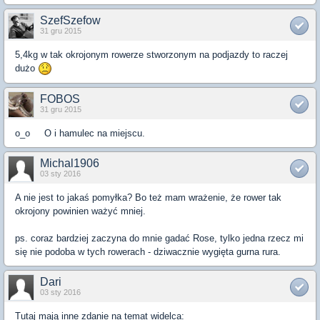
SzefSzefow
31 gru 2015
5,4kg w tak okrojonym rowerze stworzonym na podjazdy to raczej
dużo
FOBOS
31 gru 2015
o_o O i hamulec na miejscu.
Michal1906
03 sty 2016
A nie jest to jakaś pomyłka? Bo też mam wrażenie, że rower tak
okrojony powinien ważyć mniej.
ps. coraz bardziej zaczyna do mnie gadać Rose, tylko jedna rzecz mi
się nie podoba w tych rowerach - dziwacznie wygięta gurna rura.
Dari
03 sty 2016
Tutaj mają inne zdanie na temat widelca: