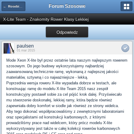
Forum Szosowe
←
Rosebikes.pl
X-Lite Team - Znakomity Rower Klasy Lekkiej
Odpowiedz
paulsen
01 mar 2015
Mode Xeon X-lite był przez ostatnie lata naszym najlepszym rowerem
szosowym. Do jego budowy wykorzystujemy najbardziej
zaawansowaną technicznie ramę, wykonaną z najlepszej jakości
materiałów, sztywną i co najważniejsze - lekką.
Poprzednia wersja roweru X-lite wypadała dobrze w testach, ale
konstruując ramę do modelu X-lite Team 2015 nasz zespół
konstrukcyjny postawił sobie za cel pójść krok dalej. Przyświecało
mu stworzenie doskonałej, lekkiej ramy, która będzie również
zapewniała dobry komfort w siodle jak również ze strony widelca.
Aby tego dokonać współpracowaliśmy z zewnętrznymi laboratoriami
oraz specjalistami od konstrukcji karbonowych, z którymi
prowadziliśmy prace nad widelcem, który prócz modelu X-lite
wykorzystywany jest także w całej kolekcji rowerów karbonowych