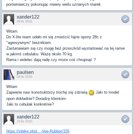
porównawczy pokonując rowery wielu uznanych marek.
xander122
09 lis 2016
Witam.
Do X-lite team udało mi się zmieścić fajne opony 28c z
"agresywnym" bieżnikiem.
Zastanawiam się czy mogę beż przeszkód wystartować na tej ramie
w jakimś cebulaku. Ważę okolo 70 kg.
Rama i widelec dają radę czy może coś chrupnąć ?
paulsen
09 lis 2016
Witam
Zapewne nasi konstruktorzy trochę się zdziwią
Jaki to model
opon dokładnie? Doradzę klientom.
Jaki to cebulak konkretnie?
xander122
10 lis 2016
https://inbike.pl/pl...-Vee-Rubber/335