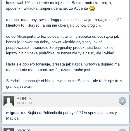
kosztował 120 zł o ile nie mniej z serii Basic , materiła ..bajka,
spodenki, wkłądka ..supera cena jak za Accenta
a propo, maratony, swoją drogą a inni ludzie swoją , najwększa ilość
klientów to ...turyści, a oni nie ubierają ciuchów drogich.
co do Mikesporta to też polceam , znam chłopaka od początku jak
handluje i towar ma dobry, nawet włoskie oryginały jakieś
posprowadzał i uwierzcie że oryginalny produkt jest kosmicznie
lepszy niż chińska podróbka, to nawet nie tyle czuć, ale i widać .
Harfa sie dopiero towaruje, zresztą jak kazda hurtownia dopiero ma
marzec i nie ma co panikować , czasu troche jest .
Składak - proponuje ci Nalini, ewentualnie Santini , ale to drugie to za
granicą szukaj.
BUBUs
13 lut 2013
migdal
, a u Sujki na Politechniki patrzyłeś? On sprzedaje rzeczy
Mavica.
migdal