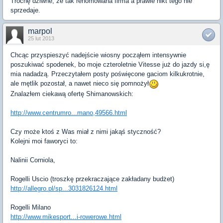
Trochę dziwne, że tak renomowana firma a prawie nikt tego nie
sprzedaje.
marpol
25 lut 2013
Chcąc przyspieszyć nadejście wiosny począłem intensywnie
poszukiwać spodenek, bo moje czteroletnie Vitesse już do jazdy si,ę
mia nadadzą. Przeczytałem posty poświęcone gaciom kilkukrotnie,
ale mętlik pozostał, a nawet nieco się pomnożył
Znalazłem ciekawą ofertę Shimanowskich:
http://www.centrumro...mano,49566.html
Czy może ktoś z Was miał z nimi jakąś styczność?
Kolejni moi faworyci to:
Nalinii Corniola,
Rogelli Uscio (troszkę przekraczające zakładany budżet)
http://allegro.pl/sp...3031826124.html
Rogelli Milano
http://www.mikesport...i-rowerowe.html