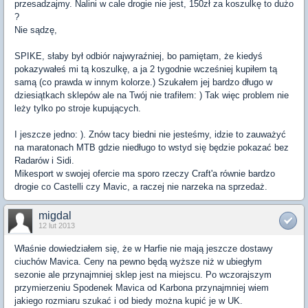
przesadzajmy. Nalini w cale drogie nie jest, 150zł za koszulkę to dużo
?
Nie sądzę,
SPIKE, słaby był odbiór najwyraźniej, bo pamiętam, że kiedyś
pokazywałeś mi tą koszulkę, a ja 2 tygodnie wcześniej kupiłem tą
samą (co prawda w innym kolorze.) Szukałem jej bardzo długo w
dziesiątkach sklepów ale na Twój nie trafiłem: ) Tak więc problem nie
leży tylko po stroje kupujących.
I jeszcze jedno: ). Znów tacy biedni nie jesteśmy, idzie to zauważyć
na maratonach MTB gdzie niedługo to wstyd się będzie pokazać bez
Radarów i Sidi.
Mikesport w swojej ofercie ma sporo rzeczy Craft'a równie bardzo
drogie co Castelli czy Mavic, a raczej nie narzeka na sprzedaż.
migdal
12 lut 2013
Właśnie dowiedziałem się, że w Harfie nie mają jeszcze dostawy
ciuchów Mavica. Ceny na pewno będą wyższe niż w ubiegłym
sezonie ale przynajmniej sklep jest na miejscu. Po wczorajszym
przymierzeniu Spodenek Mavica od Karbona przynajmniej wiem
jakiego rozmiaru szukać i od biedy można kupić je w UK.