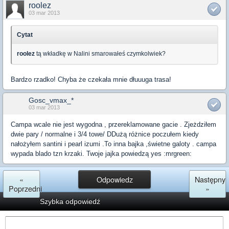
roolez
03 mar 2013
Cytat
roolez
tą wkładkę w Nalini smarowałeś czymkolwiek?
Bardzo rzadko! Chyba że czekała mnie dłuuuga trasa!
Gosc_vmax_*
03 mar 2013
Campa wcale nie jest wygodna , przereklamowane gacie . Zjeżdziłem
dwie pary / normalne i 3/4 towe/ DDużą różnice poczułem kiedy
nałożyłem santini i pearl izumi .To inna bajka ,świetne galoty . campa
wypada blado tzn krzaki. Twoje jajka powiedzą yes :mrgreen:
«
Odpowiedz
Następny
Poprzedni
»
Szybka odpowiedź