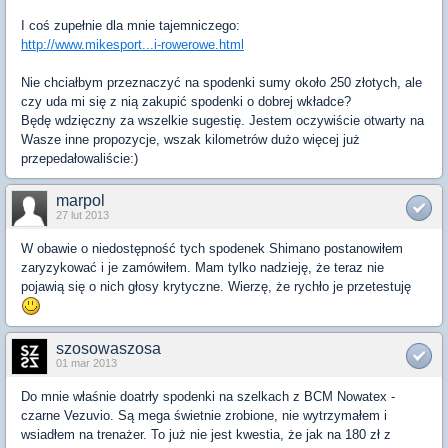
I coś zupełnie dla mnie tajemniczego:
http://www.mikesport...i-rowerowe.html
Nie chciałbym przeznaczyć na spodenki sumy około 250 złotych, ale
czy uda mi się z nią zakupić spodenki o dobrej wkładce?
Będę wdzięczny za wszelkie sugestię. Jestem oczywiście otwarty na
Wasze inne propozycje, wszak kilometrów dużo więcej już
przepedałowaliście:)
marpol
27 lut 2013
W obawie o niedostępność tych spodenek Shimano postanowiłem
zaryzykować i je zamówiłem. Mam tylko nadzieję, że teraz nie
pojawią się o nich głosy krytyczne. Wierzę, że rychło je przetestuję
szosowaszosa
01 mar 2013
Do mnie właśnie doatrły spodenki na szelkach z BCM Nowatex -
czarne Vezuvio. Są mega świetnie zrobione, nie wytrzymałem i
wsiadłem na trenażer. To już nie jest kwestia, że jak na 180 zł z