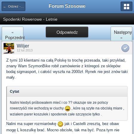
Forum Szosowe
← Odzież - kaski - okulary - buty
Spodenki Rowerowe - Letnie
«
Odpowiedz
Następny
Poprzedni
»
Wiljer
12 lut 2013
Z tymi 10 klientami na całą Polskę to trochę przesada, taki przykład,
znany Wam SzymonBike robił zamówienie z któregoś ze sklepów
bodaj sigmasport, i całość wyszła na 2000zł. Rynek nie jest znów taki
mały.
Cytat
Nalini kiedyś próbowałem mieć i co ?? okazuje sie ze polscy
rowerzyśći nie wchodzą w ciuchy
, kóre są szyte na obcisłą miare ,
wziałem parer koszulek i spodenek całe szczęscie tylko .
Nalini ma super rozmiarówkę
jak i Castelli zresztą, bez obaw
mogę L koszulkę brać. Mocno obcisłe, tak ma być. Poza tym nie