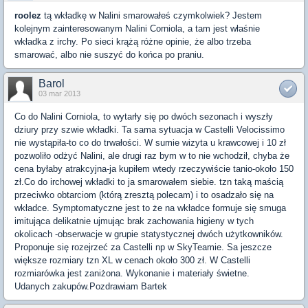
roolez
tą wkładkę w Nalini smarowałeś czymkolwiek? Jestem
kolejnym zainteresowanym Nalini Corniola, a tam jest właśnie
wkładka z irchy. Po sieci krążą różne opinie, że albo trzeba
smarować, albo nie suszyć do końca po praniu.
Barol
03 mar 2013
Co do Nalini Corniola, to wytarły się po dwóch sezonach i wyszły
dziury przy szwie wkładki. Ta sama sytuacja w Castelli Velocissimo
nie wystąpiła-to co do trwałości. W sumie wizyta u krawcowej i 10 zł
pozwoliło odżyć Nalini, ale drugi raz bym w to nie wchodził, chyba że
cena byłaby atrakcyjna-ja kupiłem wtedy rzeczywiście tanio-około 150
zł.Co do irchowej wkładki to ja smarowałem siebie. tzn taką maścią
przeciwko obtarciom (którą zresztą polecam) i to osadzało się na
wkładce. Symptomatyczne jest to że na wkładce formuje się smuga
imitująca delikatnie ujmując brak zachowania higieny w tych
okolicach -obserwacje w grupie statystycznej dwóch użytkowników.
Proponuje się rozejrzeć za Castelli np w SkyTeamie. Sa jeszcze
większe rozmiary tzn XL w cenach około 300 zł. W Castelli
rozmiarówka jest zaniżona. Wykonanie i materiały świetne.
Udanych zakupów.Pozdrawiam Bartek