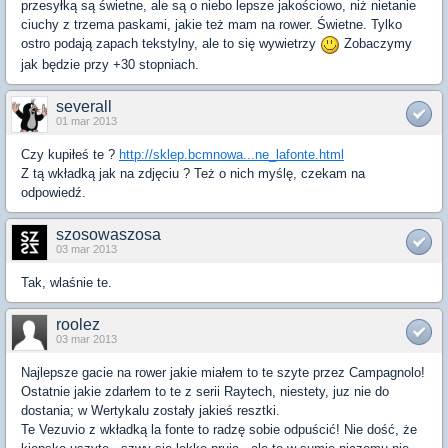
przesyłką są świetne, ale są o niebo lepsze jakościowo, niż nietanie
ciuchy z trzema paskami, jakie też mam na rower. Świetne. Tylko
ostro podają zapach tekstylny, ale to się wywietrzy
Zobaczymy
jak będzie przy +30 stopniach.
severall
01 mar 2013
Czy kupiłeś te ?
http://sklep.bcmnowa...ne_lafonte.html
Z tą wkładką jak na zdjęciu ? Też o nich myślę, czekam na
odpowiedź.
szosowaszosa
03 mar 2013
Tak, wlaśnie te.
roolez
03 mar 2013
Najlepsze gacie na rower jakie miałem to te szyte przez Campagnolo!
Ostatnie jakie zdarłem to te z serii Raytech, niestety, juz nie do
dostania; w Wertykalu zostały jakieś resztki.
Te Vezuvio z wkładką la fonte to radzę sobie odpuścić! Nie dość, że