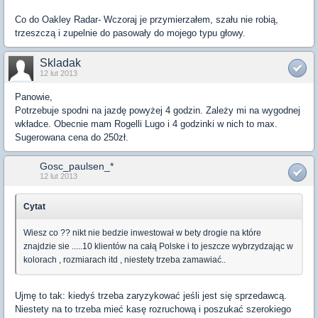
Co do Oakley Radar- Wczoraj je przymierzałem, szału nie robią,
trzeszczą i zupelnie do pasowały do mojego typu głowy.
Skladak
12 lut 2013
Panowie,
Potrzebuje spodni na jazdę powyżej 4 godzin. Zależy mi na wygodnej
wkładce. Obecnie mam Rogelli Lugo i 4 godzinki w nich to max.
Sugerowana cena do 250zł.
Gosc_paulsen_*
12 lut 2013
Cytat
Wiesz co ?? nikt nie bedzie inwestował w bety drogie na które
znajdzie sie .....10 klientów na całą Polske i to jeszcze wybrzydzając w
kolorach , rozmiarach itd , niestety trzeba zamawiać..
Ujmę to tak: kiedyś trzeba zaryzykować jeśli jest się sprzedawcą.
Niestety na to trzeba mieć kasę rozruchową i poszukać szerokiego