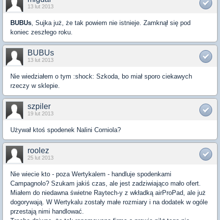
13 lut 2013
BUBUs
, Sujka już, że tak powiem nie istnieje. Zamknął się pod
koniec zeszłego roku.
BUBUs
13 lut 2013
Nie wiedziałem o tym :shock: Szkoda, bo miał sporo ciekawych
rzeczy w sklepie.
szpiler
19 lut 2013
Używał ktoś spodenek Nalini Corniola?
roolez
25 lut 2013
Nie wiecie kto - poza Wertykalem - handluje spodenkami
Campagnolo? Szukam jakiś czas, ale jest zadziwiająco mało ofert.
Miałem do niedawna świetne Raytech-y z wkładką airProPad, ale już
dogorywają. W Wertykalu zostały małe rozmiary i na dodatek w ogóle
przestają nimi handlować.