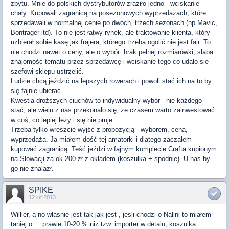
zbytu. Mnie do polskich dystrybutorów zraziło jedno - wciskanie
chały. Kupowali zagranicą na posezonowych wyprzedażach, które
sprzedawali w normalnej cenie po dwóch, trzech sezonach (np Mavic,
Bontrager itd). To nie jest łatwy rynek, ale traktowanie klienta, który
uzbierał sobie kasę jak frajera, którego trzeba ogolić nie jest fair. To
nie chodzi nawet o ceny, ale o wybór: brak pełnej rozmiarówki, słaba
znajomość tematu przez sprzedawcę i wciskanie tego co udało się
szefowi sklepu ustrzelić.
Ludzie chcą jeździć na lepszych rowerach i powoli stać ich na to by
się fajnie ubierać.
Kwestia droższych ciuchów to indywidualny wybór - nie każdego
stać, ale wielu z nas przekonało się, że czasem warto zainwestować
w coś, co lepiej leży i się nie pruje.
Trzeba tylko wreszcie wyjść z propozycją - wyborem, ceną,
wyprzedażą. Ja miałem dość tej amatorki i dlatego zacząłem
kupować zagranicą. Teść jeździ w fajnym komplecie Crafta kupionym
na Słowacji za ok 200 zł z okładem (koszulka + spodnie). U nas by
go nie znalazł.
SPIKE
12 lut 2013
Willier, a no własnie jest tak jak jest , jesli chodzi o Nalini to miałem
taniej o ....prawie 10-20 % niż tzw. importer w detalu, koszulka