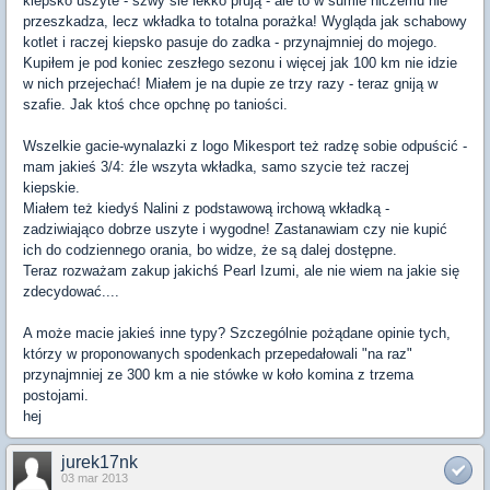
kiepsko uszyte - szwy sie lekko prują - ale to w sumie niczemu nie
przeszkadza, lecz wkładka to totalna porażka! Wygląda jak schabowy
kotlet i raczej kiepsko pasuje do zadka - przynajmniej do mojego.
Kupiłem je pod koniec zeszłego sezonu i więcej jak 100 km nie idzie
w nich przejechać! Miałem je na dupie ze trzy razy - teraz gniją w
szafie. Jak ktoś chce opchnę po taniości.
Wszelkie gacie-wynalazki z logo Mikesport też radzę sobie odpuścić -
mam jakieś 3/4: źle wszyta wkładka, samo szycie też raczej
kiepskie.
Miałem też kiedyś Nalini z podstawową irchową wkładką -
zadziwiająco dobrze uszyte i wygodne! Zastanawiam czy nie kupić
ich do codziennego orania, bo widze, że są dalej dostępne.
Teraz rozważam zakup jakichś Pearl Izumi, ale nie wiem na jakie się
zdecydować....
A może macie jakieś inne typy? Szczególnie pożądane opinie tych,
którzy w proponowanych spodenkach przepedałowali "na raz"
przynajmniej ze 300 km a nie stówke w koło komina z trzema
postojami.
hej
jurek17nk
03 mar 2013