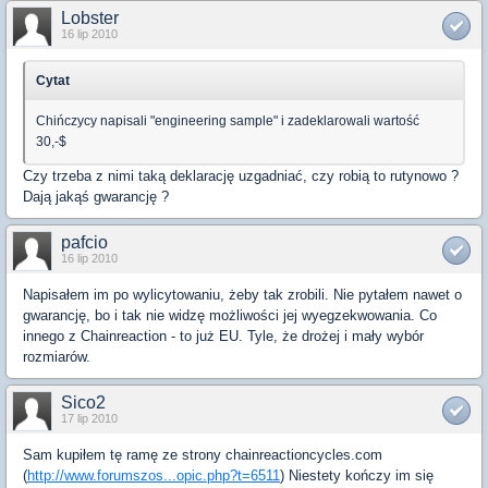
Lobster
16 lip 2010
Cytat
Chińczycy napisali "engineering sample" i zadeklarowali wartość
30,-$
Czy trzeba z nimi taką deklarację uzgadniać, czy robią to rutynowo ?
Dają jakąś gwarancję ?
pafcio
16 lip 2010
Napisałem im po wylicytowaniu, żeby tak zrobili. Nie pytałem nawet o
gwarancję, bo i tak nie widzę możliwości jej wyegzekwowania. Co
innego z Chainreaction - to już EU. Tyle, że drożej i mały wybór
rozmiarów.
Sico2
17 lip 2010
Sam kupiłem tę ramę ze strony chainreactioncycles.com
(
http://www.forumszos...opic.php?t=6511
) Niestety kończy im się