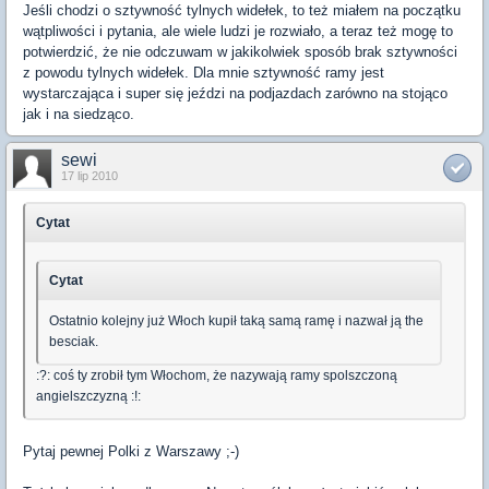
Jeśli chodzi o sztywność tylnych widełek, to też miałem na początku
wątpliwości i pytania, ale wiele ludzi je rozwiało, a teraz też mogę to
potwierdzić, że nie odczuwam w jakikolwiek sposób brak sztywności
z powodu tylnych widełek. Dla mnie sztywność ramy jest
wystarczająca i super się jeździ na podjazdach zarówno na stojąco
jak i na siedząco.
sewi
17 lip 2010
Cytat
Cytat
Ostatnio kolejny już Włoch kupił taką samą ramę i nazwał ją the
besciak.
:?: coś ty zrobił tym Włochom, że nazywają ramy spolszczoną
angielszczyzną :!:
Pytaj pewnej Polki z Warszawy ;-)