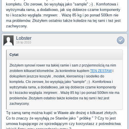
kompletu. Cło zerowe, bo wysyłają jako "sample" ;-) . Komfortowa i
wytrzymała rama, a dodatkowo, jak się dobierze czarne komponenty
to i kozacko wygląda :mrgreen: . Ważę 85 kg i po ponad 500km nie
ma problemów. Złożyłem ostatnio także koledze na tej rami i też jest
zachwycony.
Lobster
16 lip 2010
Cytat
Złożyłem synowi rower na takiej ramie i sam z przyjemnością na nim
zrobiłem kilkaset kilometrów. Ja konkretnie kupiłem
TEN ZESTAW
i
dokupiłem jeszcze koszyki , mostek, kierownicę i siodełko do
kompletu. Cło zerowe, bo wysyłają jako "sample" ;-) . Komfortowa i
wytrzymała rama, a dodatkowo, jak się dobierze czarne komponenty
to i kozacko wygląda :mrgreen: . Ważę 85 kg i po ponad 500km nie ma
problemów. Złożyłem ostatnio także koledze na tej rami i też jest
zachwycony.
Tę samą ramę można kupić w Wawie ale drożej o kilkaset złotych.
Co to znaczy że wysyłają ze Stanów jako " próbkę " ? Czy to jest
umowa kupującego ze sprzedającym czy korzystasz z pośrednictwa