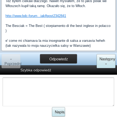
Też byłem ciekaw dlaczego. Nawet myślałem, że to jakiś polak we
Włoszech kupił taką ramę. Okazało się, że to Włoch.
http://www.bdc-forum...iak#post2342841
The Besciak = The Best ( storpiamento di the best inglese in polacco
)
e' come mi chiamava la mia insegnante di salsa a varsavia heheh
(tak nazywala to moja nauczycielka salsy w Warszawie)
«
Odpowiedz
Następny
Poprzedni
»
Szybka odpowiedź