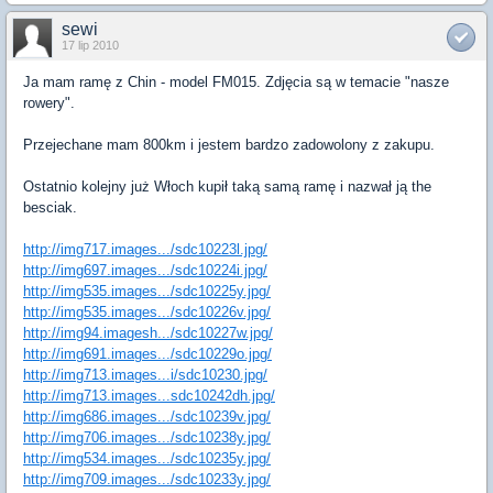
sewi
17 lip 2010
Ja mam ramę z Chin - model FM015. Zdjęcia są w temacie "nasze
rowery".
Przejechane mam 800km i jestem bardzo zadowolony z zakupu.
Ostatnio kolejny już Włoch kupił taką samą ramę i nazwał ją the
besciak.
http://img717.images.../sdc10223l.jpg/
http://img697.images.../sdc10224i.jpg/
http://img535.images.../sdc10225y.jpg/
http://img535.images.../sdc10226v.jpg/
http://img94.imagesh.../sdc10227w.jpg/
http://img691.images.../sdc10229o.jpg/
http://img713.images...i/sdc10230.jpg/
http://img713.images...sdc10242dh.jpg/
http://img686.images.../sdc10239v.jpg/
http://img706.images.../sdc10238y.jpg/
http://img534.images.../sdc10235y.jpg/
http://img709.images.../sdc10233y.jpg/