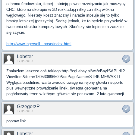
ochrona środowiska, itepe). Istnieją pewne rozwiązania jak maszyny
CNC, które na skorupie w 3D rozkładają nitkę za nitką włókna
węglowego. Niestety koszt znaczny i narazie stosuje się to tylko
branży lotniczej (poszycia). Sądzę jednak, że to będzie przyszłość w
tworzeniu struktur kompozytowych. Skończy się lepienie a zacznie
się szycie.
http://www.ingersoll...oose/index.html
Lobster
17 lip 2010
Znalazłem jeszcze coś takiego:http://cgi.ebay.pl/ws/eBayISAPI.dll?
ViewItem&item=180530696509&ssPageName=STRK:MEWAX:IT
Wygląda b.solidnie, warto zwrócić uwagę na rejony główki i suportu
plus wewnętrzne prowadzenie linek, świetna geometria na
pagórkowaty teren w którym głównie się poruszam. 2 lata gwarancji.
GrzegorzP
17 lip 2010
popraw link
Lobster