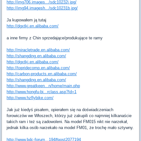
http://img706.images.../sdc10232j.jpg/
http://img94.imagesh.../sdc10231b.jpg/
Ja kupowałem ją tutaj
http://dgxtkj.en.alibaba.com/
a inne firmy z Chin sprzedające/produkujące te ramy
http://miracletrade.en.alibaba.com/
http://shangding.en.alibaba.com/
http://dgxtkj.en.alibaba.com/
http://topridecomp.en.alibaba.com/
http://carbon-products.en.alibaba.com/
http://shangding.en.alibaba.com/
http://www.greatkeen...n/home/main.php
http://www.hongfu-bi...rclass.asp?Id=1
http://www.hzflybike.com/
Jak już kiedyś pisałem, opierałem się na doświadczeniach
forowiczów we Włoszech, którzy już zakupili co najmniej kilkanaście
takich ram i też są zadowoleni. Na model FM015 nikt nie narzekał,
jednak kilka osób narzekało na model FM01, że trochę mało sztywny.
http://www.bdc-forum...194#post2077194