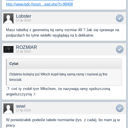
http://www.bdc-forum...ead.php?t=98408
Lobster
17 lip 2010
Masz tabelkę z geometrią tej ramy rozmiar 49 ? Jak się sprawuje na
podjazdach bo tylne widełki wyglądają na b.delikatne.
ROZMIAR
17 lip 2010
Cytat
Ostatnio kolejny już Włoch kupił taką samą ramę i nazwał ją the
besciak.
:?: coś ty zrobił tym Włochom, że nazywają ramy spolszczoną
angielszczyzną :!:
sewi
17 lip 2010
W poniedziałek podeśle tabele rozmiarów (rys. z cada), bo mam ją w
pracy.