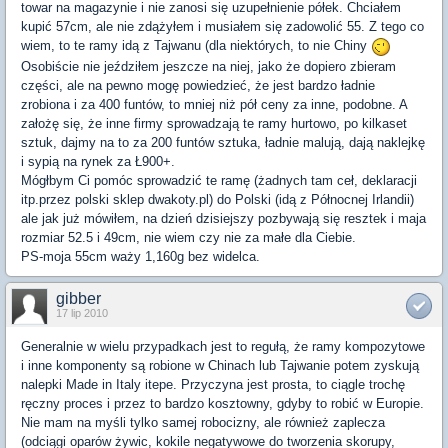
towar na magazynie i nie zanosi się uzupełnienie półek. Chciałem
kupić 57cm, ale nie zdążyłem i musiałem się zadowolić 55. Z tego co
wiem, to te ramy idą z Tajwanu (dla niektórych, to nie Chiny
Osobiście nie jeździłem jeszcze na niej, jako że dopiero zbieram
części, ale na pewno mogę powiedzieć, że jest bardzo ładnie
zrobiona i za 400 funtów, to mniej niż pół ceny za inne, podobne. A
założę się, że inne firmy sprowadzają te ramy hurtowo, po kilkaset
sztuk, dajmy na to za 200 funtów sztuka, ładnie malują, dają naklejkę
i sypią na rynek za Ł900+.
Mógłbym Ci pomóc sprowadzić te ramę (żadnych tam ceł, deklaracji
itp.przez polski sklep dwakoty.pl) do Polski (idą z Północnej Irlandii)
ale jak już mówiłem, na dzień dzisiejszy pozbywają się resztek i maja
rozmiar 52.5 i 49cm, nie wiem czy nie za małe dla Ciebie.
PS-moja 55cm waży 1,160g bez widelca.
gibber
17 lip 2010
Generalnie w wielu przypadkach jest to regułą, że ramy kompozytowe
i inne komponenty są robione w Chinach lub Tajwanie potem zyskują
nalepki Made in Italy itepe. Przyczyna jest prosta, to ciągle trochę
ręczny proces i przez to bardzo kosztowny, gdyby to robić w Europie.
Nie mam na myśli tylko samej robocizny, ale również zaplecza
(odciągi oparów żywic, kokile negatywowe do tworzenia skorupy,