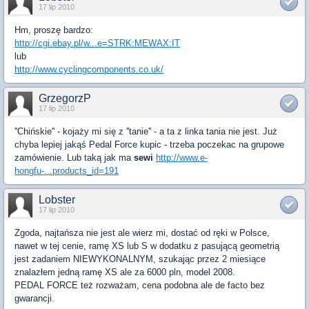
17 lip 2010
Hm, proszę bardzo:
http://cgi.ebay.pl/w...e=STRK:MEWAX:IT
lub
http://www.cyclingcomponents.co.uk/
GrzegorzP
17 lip 2010
''Chińskie'' - kojaży mi się z ''tanie'' - a ta z linka tania nie jest. Już
chyba lepiej jakąś Pedal Force kupic - trzeba poczekac na grupowe
zamówienie. Lub taką jak ma
sewi
http://www.e-
hongfu-...products_id=191
Lobster
17 lip 2010
Zgoda, najtańsza nie jest ale wierz mi, dostać od ręki w Polsce,
nawet w tej cenie, ramę XS lub S w dodatku z pasującą geometrią
jest zadaniem NIEWYKONALNYM, szukając przez 2 miesiące
znalazłem jedną ramę XS ale za 6000 pln, model 2008.
PEDAL FORCE też rozważam, cena podobna ale de facto bez
gwarancji.