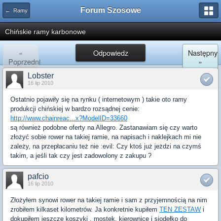
Forum Szosowe
← Ramy
Chińskie ramy karbonowe
«
Odpowiedz
Następny
Poprzedni
»
Lobster
16 lip 2010
Ostatnio pojawiły się na rynku ( internetowym ) takie oto ramy
produkcji chińskiej w bardzo rozsądnej cenie:
http://www.chainreac...x?ModelID=33660
są również podobne oferty na Allegro. Zastanawiam się czy warto
złożyć sobie rower na takiej ramie, na napisach i naklejkach mi nie
zależy, na przepłacaniu też nie :evil: Czy ktoś już jeżdzi na czymś
takim, a jeśli tak czy jest zadowolony z zakupu ?
pafcio
16 lip 2010
Złożyłem synowi rower na takiej ramie i sam z przyjemnością na nim
zrobiłem kilkaset kilometrów. Ja konkretnie kupiłem
TEN ZESTAW
i
dokupiłem jeszcze koszyki , mostek, kierownicę i siodełko do