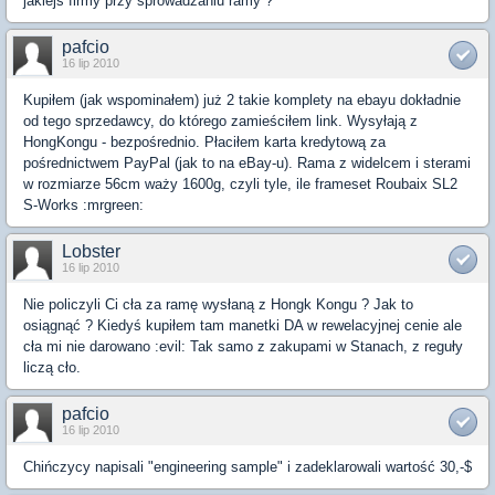
jakiejś firmy przy sprowadzaniu ramy ?
pafcio
16 lip 2010
Kupiłem (jak wspominałem) już 2 takie komplety na ebayu dokładnie
od tego sprzedawcy, do którego zamieściłem link. Wysyłają z
HongKongu - bezpośrednio. Płaciłem karta kredytową za
pośrednictwem PayPal (jak to na eBay-u). Rama z widelcem i sterami
w rozmiarze 56cm waży 1600g, czyli tyle, ile frameset Roubaix SL2
S-Works :mrgreen:
Lobster
16 lip 2010
Nie policzyli Ci cła za ramę wysłaną z Hongk Kongu ? Jak to
osiągnąć ? Kiedyś kupiłem tam manetki DA w rewelacyjnej cenie ale
cła mi nie darowano :evil: Tak samo z zakupami w Stanach, z reguły
liczą cło.
pafcio
16 lip 2010
Chińczycy napisali "engineering sample" i zadeklarowali wartość 30,-$