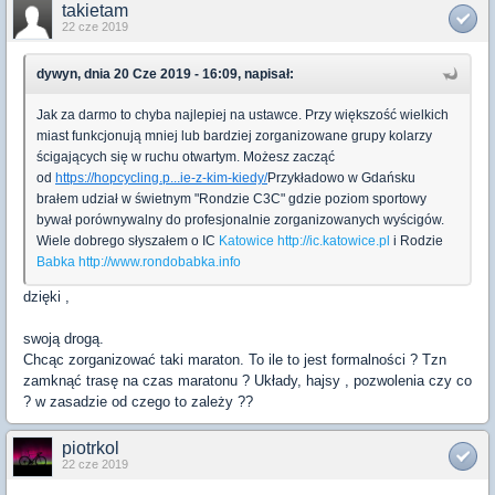
takietam
22 cze 2019
dywyn, dnia 20 Cze 2019 - 16:09, napisał:
Jak za darmo to chyba najlepiej na ustawce. Przy większość wielkich
miast funkcjonują mniej lub bardziej zorganizowane grupy kolarzy
ścigających się w ruchu otwartym. Możesz zacząć
od
https://hopcycling.p...ie-z-kim-kiedy/
Przykładowo w Gdańsku
brałem udział w świetnym "Rondzie C3C" gdzie poziom sportowy
bywał porównywalny do profesjonalnie zorganizowanych wyścigów.
Wiele dobrego słyszałem o IC
Katowice http://ic.katowice.pl
i Rodzie
Babka http://www.rondobabka.info
dzięki ,
swoją drogą.
Chcąc zorganizować taki maraton. To ile to jest formalności ? Tzn
zamknąć trasę na czas maratonu ? Układy, hajsy , pozwolenia czy co
? w zasadzie od czego to zależy ??
piotrkol
22 cze 2019