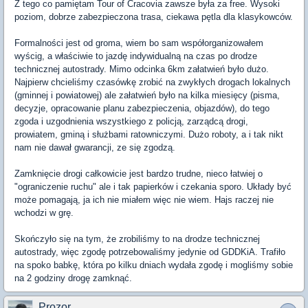
Z tego co pamiętam Tour of Cracovia zawsze była za free. Wysoki
poziom, dobrze zabezpieczona trasa, ciekawa pętla dla klasykowców.
Formalności jest od groma, wiem bo sam współorganizowałem
wyścig, a właściwie to jazdę indywidualną na czas po drodze
technicznej autostrady. Mimo odcinka 6km załatwień było dużo.
Najpierw chcieliśmy czasówkę zrobić na zwykłych drogach lokalnych
(gminnej i powiatowej) ale załatwień było na kilka miesięcy (pisma,
decyzje, opracowanie planu zabezpieczenia, objazdów), do tego
zgoda i uzgodnienia wszystkiego z policją, zarządcą drogi,
prowiatem, gminą i służbami ratowniczymi. Dużo roboty, a i tak nikt
nam nie dawał gwarancji, ze się zgodzą.
Zamknięcie drogi całkowicie jest bardzo trudne, nieco łatwiej o
"ograniczenie ruchu" ale i tak papierków i czekania sporo. Układy być
może pomagają, ja ich nie miałem więc nie wiem. Hajs raczej nie
wchodzi w grę.
Skończyło się na tym, że zrobiliśmy to na drodze technicznej
autostrady, więc zgodę potrzebowaliśmy jedynie od GDDKiA. Trafiło
na spoko babkę, która po kilku dniach wydała zgodę i mogliśmy sobie
na 2 godziny drogę zamknąć.
Prozor