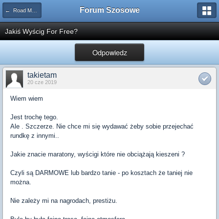
Forum Szosowe
← Road Maraton
Jakiś Wyścig For Free?
Odpowiedz
takietam
20 cze 2019
Wiem wiem
Jest trochę tego.
Ale . Szczerze. Nie chce mi się wydawać żeby sobie przejechać
rundkę z innymi..
Jakie znacie maratony, wyścigi które nie obciążają kieszeni ?
Czyli są DARMOWE lub bardzo tanie - po kosztach że taniej nie
można.
Nie zależy mi na nagrodach, prestiżu.