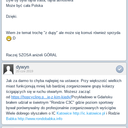
Byle by była fajna trasa, fajna atmosfera
Może być cała Polska
Dzięki.
Wiem że temat trochę "z dupy" ale może się komuś również sprzyda
:D
Raczej SZOSA aniżeli GÓRAL
dywyn
20 cze 2019
Jak za darmo to chyba najlepiej na ustawce. Przy większość wielkich
miast funkcjonują mniej lub bardziej zorganizowane grupy kolarzy
ścigających się w ruchu otwartym. Możesz zacząć
od
https://hopcycling.p...ie-z-kim-kiedy/
Przykładowo w Gdańsku
brałem udział w świetnym "Rondzie C3C" gdzie poziom sportowy
bywał porównywalny do profesjonalnie zorganizowanych wyścigów.
Wiele dobrego słyszałem o IC
Katowice http://ic.katowice.pl
i Rodzie
Babka http://www.rondobabka.info