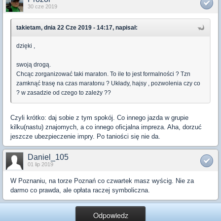
30 cze 2019
takietam, dnia 22 Cze 2019 - 14:17, napisał:
dzięki ,
swoją drogą.
Chcąc zorganizować taki maraton. To ile to jest formalności ? Tzn
zamknąć trasę na czas maratonu ? Układy, hajsy , pozwolenia czy co
? w zasadzie od czego to zależy ??
Czyli krótko: daj sobie z tym spokój. Co innego jazda w grupie
kilku(nastu) znajomych, a co innego oficjalna impreza. Aha, dorzuć
jeszcze ubezpieczenie impry. Po taniości się nie da.
Daniel_105
01 lip 2019
W Poznaniu, na torze Poznań co czwartek masz wyścig. Nie za
darmo co prawda, ale opłata raczej symboliczna.
Odpowiedz