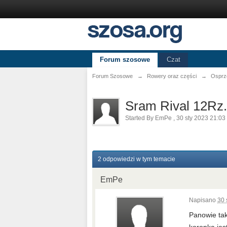
Forum szosowe
Czat
Forum Szosowe
→
Rowery oraz części
→
Osprz
Sram Rival 12Rz
Started By
EmPe
,
30 sty 2023 21:03
2 odpowiedzi w tym temacie
EmPe
Napisano
30 
Panowie tak
koronką jes