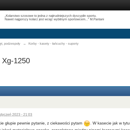
„Kolarstwo szosowe to jedna z najtrudniejszych dyscyplin sportu.
Nawet najgorszy kolarz jest wciąż wybitnym sportowcem...” M.Pantani
ęt, podzespoły
→
Korby - kasety - łańcuchy - suporty
. Xg-1250
styczeń 2023 - 21:03
ie głupie pewnie pytanie, z ciekawości pytam
. W kasecie jak w tyt
t jakaś materiałowa opaska, przeplatana między pinami łączącymi kasetę.