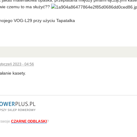
wie czemu to ma służyć??
mojego VOG-L29 przy użyciu Tapatalka
styczeń 2023 - 04:56
ałanie kasety.
ż swoje
CZARNE ODBLASKI
?