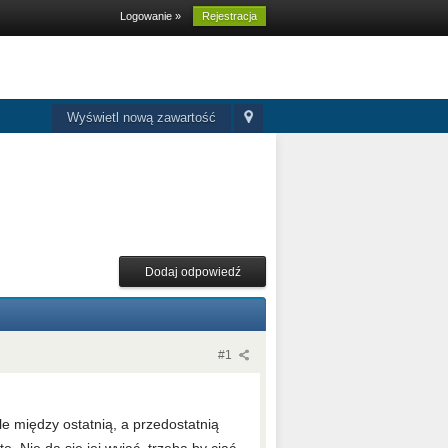
Logowanie »
Rejestracja
Wyświetl nową zawartość
Dodaj odpowiedź
#1
ule między ostatnią, a przedostatnią
 Nie da się jej wyjąć, trzeba by ciąć.