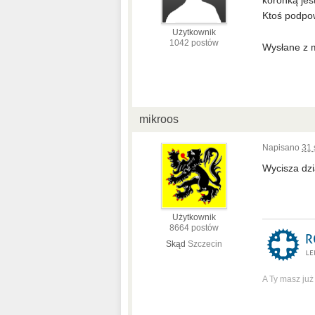
Ktoś podpo
Użytkownik
1042 postów
Wysłane z 
mikroos
Napisano
31 
Wycisza dzi
Użytkownik
8664 postów
Skąd
Szczecin
A Ty masz ju