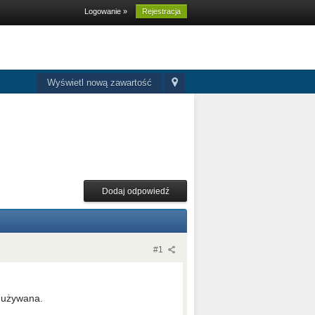
Logowanie »
Rejestracja
Wyświetl nową zawartość
Dodaj odpowiedź
#1
e używana.