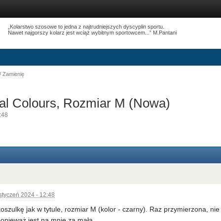
„Kolarstwo szosowe to jedna z najtrudniejszych dyscyplin sportu.
Nawet najgorszy kolarz jest wciąż wybitnym sportowcem...” M.Pantani
 Zamienię
al Colours, Rozmiar M (Nowa)
:48
styczeń 2024 - 12:48
szulkę jak w tytule, rozmiar M (kolor - czarny). Raz przymierzona, ni
onieważ jest na mnie za mała.