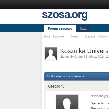
Forum szosowe
Czat
Forum Szosowe
→
Giełda
→
Sprzedam / Oddam /
Koszulka Univers
Started By
Gregor75
,
09 sty 2024 12
2 odpowiedzi w tym temacie
Gregor75
Napisano
09 
Sprzedam ko
Sprzedaje p