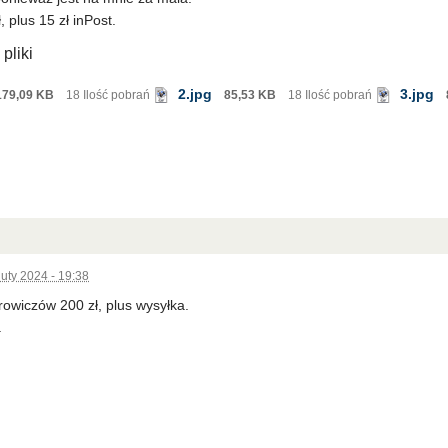
 plus 15 zł inPost.
pliki
2.jpg
3.jpg
179,09 KB
18 Ilość pobrań
85,53 KB
18 Ilość pobrań
luty 2024 - 19:38
rowiczów 200 zł, plus wysyłka.
.