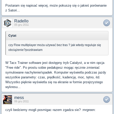
Postaram się napisać więcej, może pokuszę się o jakieś porównanie
z Satori...
Radello
05 gru 2011
Cytat
czy Flow multiplayer moża używać bez tras ? jak wtedy reguluje się
obciążenie?pozdrawiam
W Tacx Trainer software jest dostępny tryb Catalyst, a w nim opcja
"Free ride". Po prostu sobie pedałujesz mogąc ręcznie zmieniać
symulowane nachylenie/spadek. Komputer wyświetla podczas jazdy
wszystkie parametry: czas, prędkość, kadencję, moc, tętno, itd.
Wszystko pięknie wyświetla się na ekranie w formie przejrzystego
wykresu...
mess
06 gru 2011
czyli bedziemy mogli posmigac razem zgadza sie? :mrgreen: