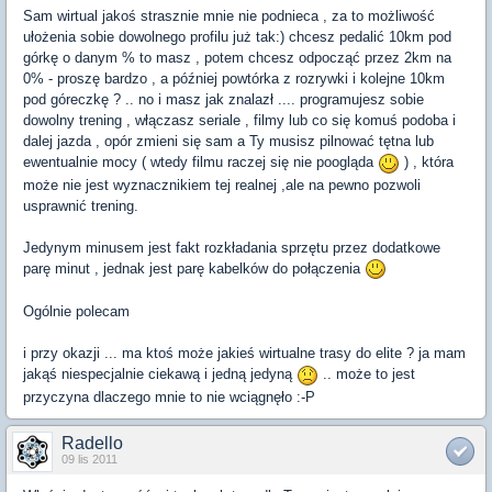
Sam wirtual jakoś strasznie mnie nie podnieca , za to możliwość
ułożenia sobie dowolnego profilu już tak:) chcesz pedalić 10km pod
górkę o danym % to masz , potem chcesz odpocząć przez 2km na
0% - proszę bardzo , a później powtórka z rozrywki i kolejne 10km
pod góreczkę ? .. no i masz jak znalazł .... programujesz sobie
dowolny trening , włączasz seriale , filmy lub co się komuś podoba i
dalej jazda , opór zmieni się sam a Ty musisz pilnować tętna lub
ewentualnie mocy ( wtedy filmu raczej się nie poogląda
) , która
może nie jest wyznacznikiem tej realnej ,ale na pewno pozwoli
usprawnić trening.
Jedynym minusem jest fakt rozkładania sprzętu przez dodatkowe
parę minut , jednak jest parę kabelków do połączenia
Ogólnie polecam
i przy okazji ... ma ktoś może jakieś wirtualne trasy do elite ? ja mam
jakąś niespecjalnie ciekawą i jedną jedyną
.. może to jest
przyczyna dlaczego mnie to nie wciągnęło :-P
Radello
09 lis 2011