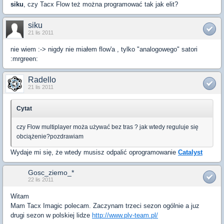
siku
, czy Tacx Flow też można programować tak jak elit?
siku
21 lis 2011
nie wiem :-> nigdy nie miałem flow'a , tylko "analogowego" satori
:mrgreen:
Radello
21 lis 2011
Cytat
czy Flow multiplayer moża używać bez tras ? jak wtedy reguluje się
obciążenie?pozdrawiam
Wydaje mi się, że wtedy musisz odpalić oprogramowanie
Catalyst
Gosc_ziemo_*
22 lis 2011
Witam
Mam Tacx Imagic polecam. Zaczynam trzeci sezon ogólnie a juz
drugi sezon w polskiej lidze
http://www.plv-team.pl/