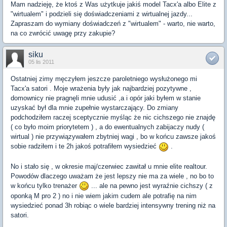
Mam nadzieję, że ktoś z Was użytkuje jakiś model Tacx'a albo Elite z
"wirtualem" i podzieli się doświadczeniami z wirtualnej jazdy...
Zapraszam do wymiany doświadczeń z "wirtualem" - warto, nie warto,
na co zwrócić uwagę przy zakupie?
siku
05 lis 2011
Ostatniej zimy męczyłem jeszcze paroletniego wysłużonego mi
Tacx'a satori . Moje wrażenia były jak najbardziej pozytywne ,
domownicy nie pragnęli mnie udusić ,a i opór jaki byłem w stanie
uzyskać był dla mnie zupełnie wystarczający. Do zmiany
podchodziłem raczej sceptycznie myśląc że nic cichszego nie znajdę
( co było moim priorytetem ) , a do ewentualnych zabijaczy nudy (
wirtual ) nie przywiązywałem zbytniej wagi , bo w końcu zawsze jakoś
sobie radziłem i te 2h jakoś potrafiłem wysiedzieć
.
No i stało się , w okresie maj/czerwiec zawitał u mnie elite realtour.
Powodów dlaczego uważam że jest lepszy nie ma za wiele , no bo to
w końcu tylko trenażer
... ale na pewno jest wyraźnie cichszy ( z
oponką M pro 2 ) no i nie wiem jakim cudem ale potrafię na nim
wysiedzieć ponad 3h robiąc o wiele bardziej intensywny trening niż na
satori.