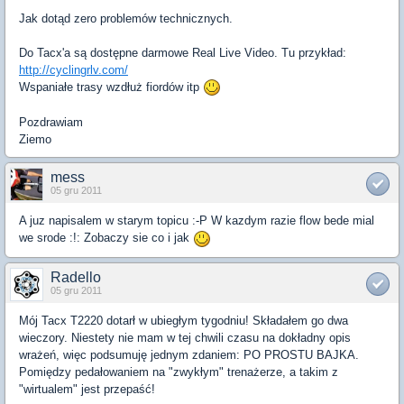
Jak dotąd zero problemów technicznych.
Do Tacx'a są dostępne darmowe Real Live Video. Tu przykład:
http://cyclingrlv.com/
Wspaniałe trasy wzdłuż fiordów itp
Pozdrawiam
Ziemo
mess
05 gru 2011
A juz napisalem w starym topicu :-P W kazdym razie flow bede mial
we srode :!: Zobaczy sie co i jak
Radello
05 gru 2011
Mój Tacx T2220 dotarł w ubiegłym tygodniu! Składałem go dwa
wieczory. Niestety nie mam w tej chwili czasu na dokładny opis
wrażeń, więc podsumuję jednym zdaniem: PO PROSTU BAJKA.
Pomiędzy pedałowaniem na "zwykłym" trenażerze, a takim z
"wirtualem" jest przepaść!