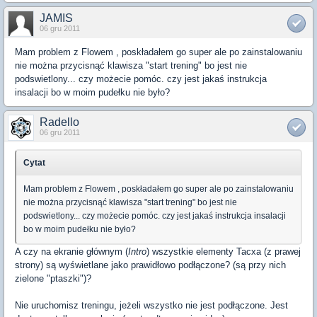
JAMIS
06 gru 2011
Mam problem z Flowem , poskładałem go super ale po zainstalowaniu
nie można przycisnąć klawisza "start trening" bo jest nie
podswietlony... czy możecie pomóc. czy jest jakaś instrukcja
insalacji bo w moim pudełku nie było?
Radello
06 gru 2011
Cytat
Mam problem z Flowem , poskładałem go super ale po zainstalowaniu
nie można przycisnąć klawisza "start trening" bo jest nie
podswietlony... czy możecie pomóc. czy jest jakaś instrukcja insalacji
bo w moim pudełku nie było?
A czy na ekranie głównym (
Intro
) wszystkie elementy Tacxa (z prawej
strony) są wyświetlane jako prawidłowo podłączone? (są przy nich
zielone "ptaszki")?
Nie uruchomisz treningu, jeżeli wszystko nie jest podłączone. Jest