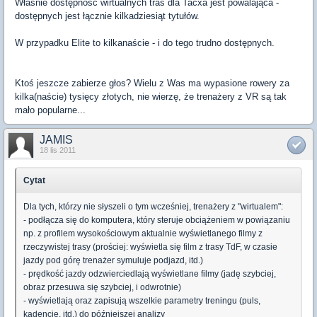
Właśnie dostępność wirtualnych tras dla Tacxa jest powalająca -
dostępnych jest łącznie kilkadziesiąt tytułów.
W przypadku Elite to kilkanaście - i do tego trudno dostępnych.
Ktoś jeszcze zabierze głos? Wielu z Was ma wypasione rowery za
kilka(naście) tysięcy złotych, nie wierzę, że trenażery z VR są tak
mało popularne...
JAMIS
18 lis 2011
Cytat
Dla tych, którzy nie słyszeli o tym wcześniej, trenażery z "wirtualem":
- podłącza się do komputera, który steruje obciążeniem w powiązaniu
np. z profilem wysokościowym aktualnie wyświetlanego filmy z
rzeczywistej trasy (prościej: wyświetla się film z trasy TdF, w czasie
jazdy pod górę trenażer symuluje podjazd, itd.)
- prędkość jazdy odzwierciedlają wyświetlane filmy (jadę szybciej,
obraz przesuwa się szybciej, i odwrotnie)
- wyświetlają oraz zapisują wszelkie parametry treningu (puls,
kadencję, itd.) do późniejszej analizy