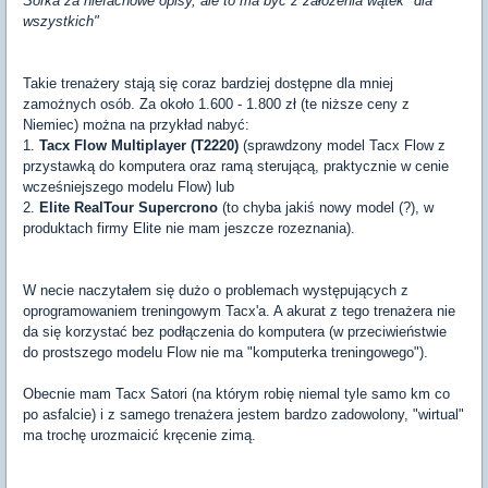
Sorka za niefachowe opisy, ale to ma być z założenia wątek "dla
wszystkich"
Takie trenażery stają się coraz bardziej dostępne dla mniej
zamożnych osób. Za około 1.600 - 1.800 zł (te niższe ceny z
Niemiec) można na przykład nabyć:
1.
Tacx Flow Multiplayer (T2220)
(sprawdzony model Tacx Flow z
przystawką do komputera oraz ramą sterującą, praktycznie w cenie
wcześniejszego modelu Flow) lub
2.
Elite RealTour Supercrono
(to chyba jakiś nowy model (?), w
produktach firmy Elite nie mam jeszcze rozeznania).
W necie naczytałem się dużo o problemach występujących z
oprogramowaniem treningowym Tacx'a. A akurat z tego trenażera nie
da się korzystać bez podłączenia do komputera (w przeciwieństwie
do prostszego modelu Flow nie ma "komputerka treningowego").
Obecnie mam Tacx Satori (na którym robię niemal tyle samo km co
po asfalcie) i z samego trenażera jestem bardzo zadowolony, "wirtual"
ma trochę urozmaicić kręcenie zimą.