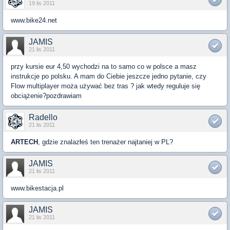
19 lis 2011
www.bike24.net
JAMIS
21 lis 2011
przy kursie eur 4,50 wychodzi na to samo co w polsce a masz
instrukcje po polsku. A mam do Ciebie jeszcze jedno pytanie, czy
Flow multiplayer moża używać bez tras ? jak wtedy reguluje się
obciążenie?pozdrawiam
Radello
21 lis 2011
ARTECH
, gdzie znalazłeś ten trenażer najtaniej w PL?
JAMIS
21 lis 2011
www.bikestacja.pl
JAMIS
21 lis 2011