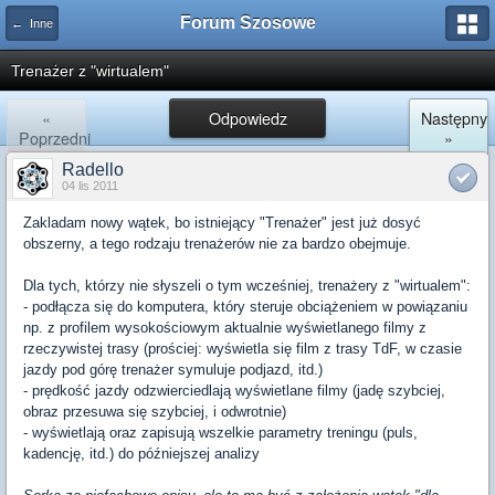
Forum Szosowe
← Inne
Trenażer z "wirtualem"
«
Odpowiedz
Następny
Poprzedni
»
Radello
04 lis 2011
Zakladam nowy wątek, bo istniejący "Trenażer" jest już dosyć
obszerny, a tego rodzaju trenażerów nie za bardzo obejmuje.
Dla tych, którzy nie słyszeli o tym wcześniej, trenażery z "wirtualem":
- podłącza się do komputera, który steruje obciążeniem w powiązaniu
np. z profilem wysokościowym aktualnie wyświetlanego filmy z
rzeczywistej trasy (prościej: wyświetla się film z trasy TdF, w czasie
jazdy pod górę trenażer symuluje podjazd, itd.)
- prędkość jazdy odzwierciedlają wyświetlane filmy (jadę szybciej,
obraz przesuwa się szybciej, i odwrotnie)
- wyświetlają oraz zapisują wszelkie parametry treningu (puls,
kadencję, itd.) do późniejszej analizy