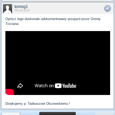
tomog1
29 cze 2014
Oprócz tego doskonale udokumentowany przejazd przez Gminę
Trzciana:
Dziękujemy p. Tadeuszowi Olszewskiemu !