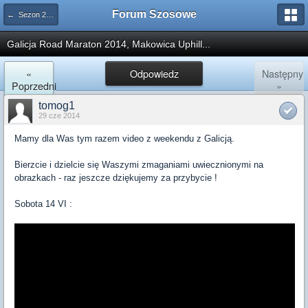
Forum Szosowe
← Sezon 2014
Galicja Road Maraton 2014, Makowica Uphill...
«
Odpowiedz
Następny
Poprzedni
»
tomog1
29 cze 2014
Mamy dla Was tym razem video z weekendu z Galicją.
Bierzcie i dzielcie się Waszymi zmaganiami uwiecznionymi na
obrazkach - raz jeszcze dziękujemy za przybycie !
Sobota 14 VI :