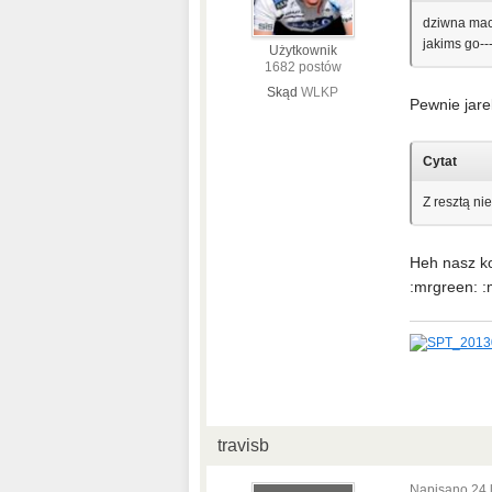
dziwna maci
jakims go--
Użytkownik
1682 postów
Skąd
WLKP
Pewnie jarek
Cytat
Z resztą ni
Heh nasz k
:mrgreen: :
travisb
Napisano
24 