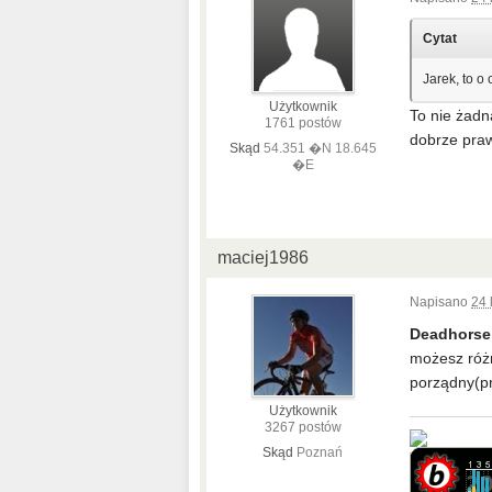
Cytat
Jarek, to o
Użytkownik
To nie żadn
1761 postów
dobrze praw
Skąd
54.351 �N 18.645
�E
maciej1986
Napisano
24 
Deadhorse
możesz różn
porządny(p
Użytkownik
3267 postów
Skąd
Poznań