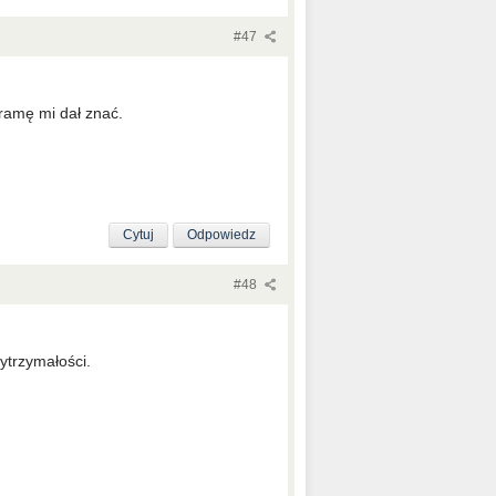
#47
 ramę mi dał znać.
Cytuj
Odpowiedz
#48
wytrzymałości.