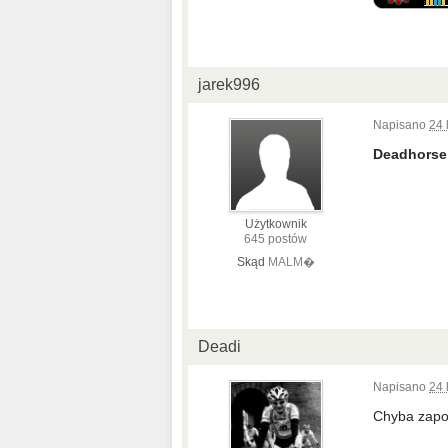
jarek996
Napisano
24 
Deadhorse
Użytkownik
645 postów
Skąd
MALM�
Deadi
Napisano
24 
Chyba zapod