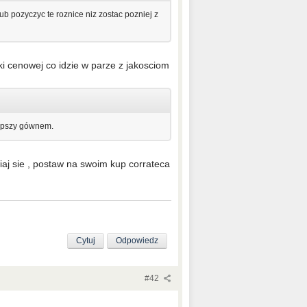
ub pozyczyc te roznice niz zostac pozniej z
lki cenowej co idzie w parze z jakosciom
 lepszy gównem.
iaj sie , postaw na swoim kup corrateca
Cytuj
Odpowiedz
#42