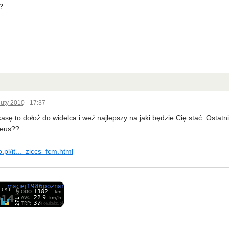
?
luty 2010 - 17:37
asę to dołoż do widelca i weź najlepszy na jaki będzie Cię stać. Ostatnio 
Zeus??
o.pl/it..._ziccs_fcm.html