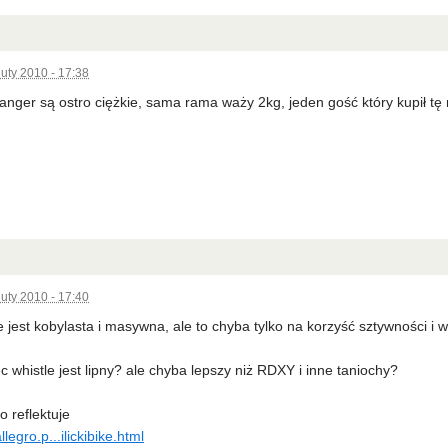
luty 2010 - 17:38
anger są ostro ciężkie, sama rama waży 2kg, jeden gość który kupił tę
luty 2010 - 17:40
e jest kobylasta i masywna, ale to chyba tylko na korzyść sztywności i 
c whistle jest lipny? ale chyba lepszy niż RDXY i inne taniochy?
o reflektuje
legro.p...ilickibike.html