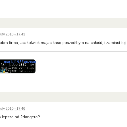
luty 2010 - 17:43
dobra firma, aczkolwiek mając kasę poszedłbym na całość, i zamiast t
luty 2010 - 17:46
a lepsza od 2dangera?