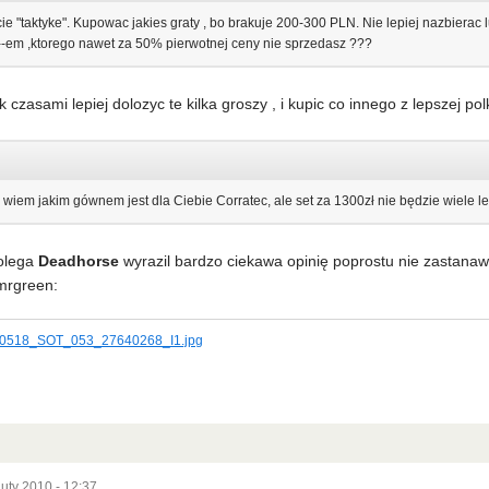
e "taktyke". Kupowac jakies graty , bo brakuje 200-300 PLN. Nie lepiej nazbierac l
--em ,ktorego nawet za 50% pierwotnej ceny nie sprzedasz ???
 czasami lepiej dolozyc te kilka groszy , i kupic co innego z lepszej po
e wiem jakim gównem jest dla Ciebie Corratec, ale set za 1300zł nie będzie wiele
olega
Deadhorse
wyrazil bardzo ciekawa opinię poprostu nie zastanaw
mrgreen:
luty 2010 - 12:37