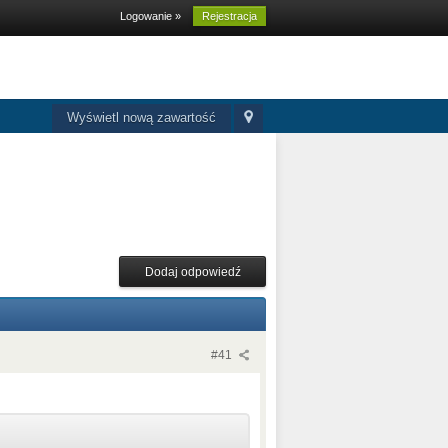
Logowanie »
Rejestracja
Wyświetl nową zawartość
Dodaj odpowiedź
#41