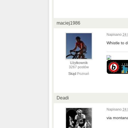
maciej1986
Napisano
24 
Whistle to 
Użytkownik
3267 postów
Skąd
Poznań
Deadi
Napisano
24 
via montan