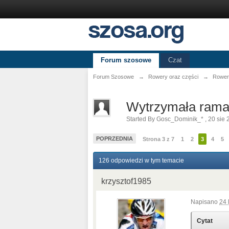
Forum szosowe
Czat
Forum Szosowe
→
Rowery oraz części
→
Rower
Wytrzymała rama 
Started By
Gosc_Dominik_*
,
20 sie 
POPRZEDNIA
Strona 3 z 7
1
2
3
4
5
126 odpowiedzi w tym temacie
krzysztof1985
Napisano
24 
Cytat