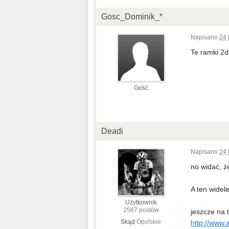
Gosc_Dominik_*
Napisano
24 
Te ramki 2d
Gość
Deadi
Napisano
24 
no widać, ż
A ten widele
Użytkownik
2567 postów
jeszcze na t
Skąd
Opolskie
http://www.al