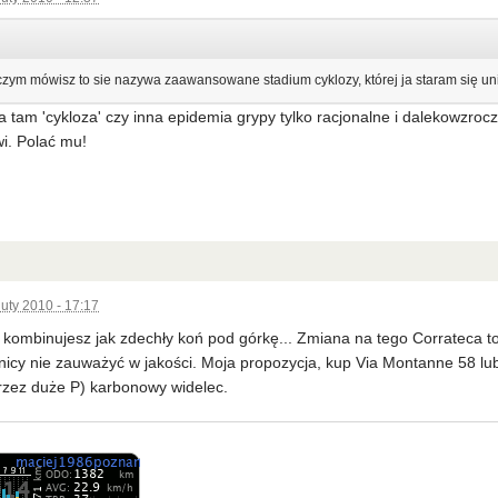
 czym mówisz to sie nazywa zaawansowane stadium cyklozy, której ja staram się uni
a tam 'cykloza' czy inna epidemia grypy tylko racjonalne i dalekowzro
i. Polać mu!
luty 2010 - 17:17
kombinujesz jak zdechły koń pod górkę... Zmiana na tego Corrateca to
icy nie zauważyć w jakości. Moja propozycja, kup Via Montanne 58 lub
rzez duże P) karbonowy widelec.