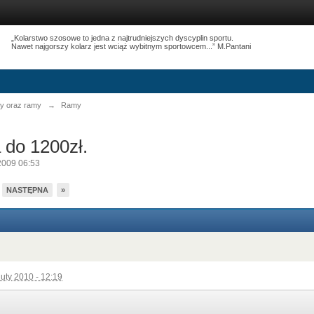
„Kolarstwo szosowe to jedna z najtrudniejszych dyscyplin sportu.
Nawet najgorszy kolarz jest wciąż wybitnym sportowcem...” M.Pantani
y oraz ramy
→
Ramy
do 1200zł.
2009 06:53
NASTĘPNA
»
luty 2010 - 12:19