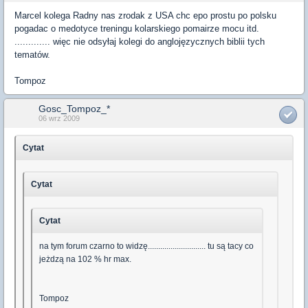
Marcel kolega Radny nas zrodak z USA chc epo prostu po polsku
pogadac o medotyce treningu kolarskiego pomairze mocu itd.
............. więc nie odsyłaj kolegi do anglojęzycznych biblii tych
tematów.
Tompoz
Gosc_Tompoz_*
06 wrz 2009
Cytat
Cytat
Cytat
na tym forum czarno to widzę............................ tu są tacy co
jeżdzą na 102 % hr max.
Tompoz