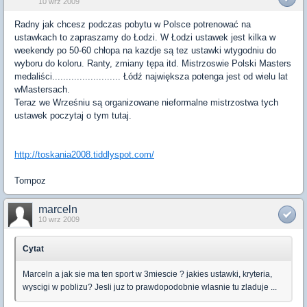
10 wrz 2009
Radny jak chcesz podczas pobytu w Polsce potrenować na
ustawkach to zapraszamy do Łodzi. W Łodzi ustawek jest kilka w
weekendy po 50-60 chłopa na kazdje są tez ustawki wtygodniu do
wyboru do koloru. Ranty, zmiany tępa itd. Mistrzoswie Polski Masters
medaliści......................... Łódź największa potenga jest od wielu lat
wMastersach.
Teraz we Wrześniu są organizowane nieformalne mistrzostwa tych
ustawek poczytaj o tym tutaj.
http://toskania2008.tiddlyspot.com/
Tompoz
marceln
10 wrz 2009
Cytat
Marceln a jak sie ma ten sport w 3miescie ? jakies ustawki, kryteria,
wyscigi w poblizu? Jesli juz to prawdopodobnie wlasnie tu zladuje ...