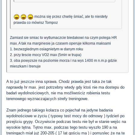
można się przez chwilę śmiać, ale to niestety
prawda co mówisz Tompoz
Zamiast sie smiac to wytlumaczcie biedakowi na czym polega HR
max. A tak na marginesie ja czasem operuje kilkoma maksami
1. bezwzglednym osiagnietym w danym roku
2. przy tescie mocy VO2 max (5min w trupa)
3. oba powyzsze na poziomie morza i na wys 1400 m n.m.p gdzie
mieszkam i trenuje
A to już jeszcze inna sprawa. Chodz prawda jest taka że tak
naprawdę hr max. jest potrzebny wtedy gdy ktoś nie ma dostepu do
badań wydolnościowych, nie ma moźliwościz robienia testu
terenowego wyznaczajacych strefy treningowe.
Znam jednego takiego kolarza co pojechał na jedyne badania
wydolnościowe w życiu ( typowy test mocy do odmowy ) tydzień po
przejściu grypy. Oczywiscie podczas testu nie był w stanie wejśc na
wysokie tętna. Tętno max. podczas tego testu wyszło 190 a na
treningach miał już 200-205 ( 17 lat gościu ma ) i pomyslec że na te