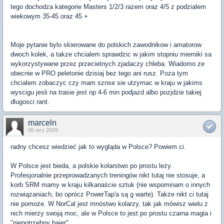
tego dochodza kategorie Masters 1/2/3 razem oraz 4/5 z podzialem
wiekowym 35-45 oraz 45 +
Moje pytanie bylo skierowane do polskich zawodnikow i amatorow
dwoch kolek, a takze chcialem sprawdzic w jakim stopniu mierniki sa
wykorzystywane przez przecietnych zjadaczy chleba. Wiadomo ze
obecnie w PRO peletonie dzisiaj bez tego ani rusz. Poza tym
chcialem zobaczyc czy mam sznse sie utzymac w kraju w jakims
wyscigu jesli na trasie jest np 4-6 min podjazd albo pozjdzie takiej
dlugosci rant.
marceln
06 wrz 2009
radny chcesz wiedzieć jak to wygląda w Polsce? Powiem ci.
W Polsce jest bieda, a polskie kolarstwo po prostu leży.
Profesjonalnie przeprowadzanych treningów nikt tutaj nie stosuje, a
korb SRM mamy w kraju kilkanaście sztuk (nie wspominam o innych
rozwiązaniach, bo oprócz PowerTap'a są g warte). Także nikt ci tutaj
nie pomoże. W NorCal jest mnóstwo kolarzy, tak jak mówisz wielu z
nich mierzy swoją moc, ale w Polsce to jest po prostu czarna magia i
"niepotrzebny bajer".