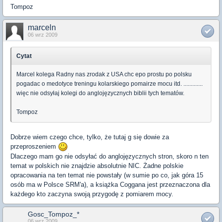
Tompoz
marceln
06 wrz 2009
Cytat
Marcel kolega Radny nas zrodak z USA chc epo prostu po polsku
pogadac o medotyce treningu kolarskiego pomairze mocu itd. .............
więc nie odsyłaj kolegi do anglojęzycznych biblii tych tematów.
Tompoz
Dobrze wiem czego chce, tylko, że tutaj g się dowie za
przeproszeniem
Dlaczego mam go nie odsyłać do anglojęzycznych stron, skoro n ten
temat w polskich nie znajdzie absolutnie NIC. Żadne polskie
opracowania na ten temat nie powstały (w sumie po co, jak góra 15
osób ma w Polsce SRM'a), a książka Coggana jest przeznaczona dla
każdego kto zaczyna swoją przygodę z pomiarem mocy.
Gosc_Tompoz_*
06 wrz 2009