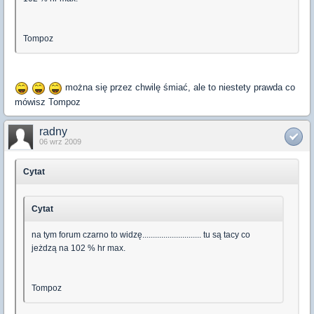
Tompoz
można się przez chwilę śmiać, ale to niestety prawda co
mówisz Tompoz
radny
06 wrz 2009
Cytat
Cytat
na tym forum czarno to widzę............................ tu są tacy co
jeżdzą na 102 % hr max.
Tompoz