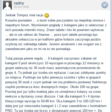
radny
06 wrz 2009
Jednak Tompoz mial racje
Ksiazke posiadam ... o teorii sobie poczytalem na niejednej stronce i
niejednym forum. Wymieniam poglady z kolegami jako iz wiekszoac z
nich posiada mierniki mocy. Znam tabele i kto ile powinien wykrecac
... ale to sie odnosi do Stanow ... poza tym tabele przestaja byc
aktualne zwlaszcza w pn kaliforni gdzie kolarze zaczynaja jezdzic
szybciej niz zakladaja tabele. Jestem amatorem i nie scigam sie z
zawodowcami jako ze mi na to nie pozwalaja.
Tutaj panuja pewne reguly ... 6 kategorii zaczynasz zabawe od
kategorii 5 jesli ukonczysz 10 wyscigow w przeciagu 12 miesiecy w
grupie wiekszej niz 30 osob masz automatyczne przeniesienie do
grupy 4. Tu jednak juz trzeba sie wykazac i zaczac zdobywac punkty
za miejsca. Punktuje sie tylko pierwsza szostke i tylko w grupach
powyzej 30 osob z czym jednak nie ma problemu poniewaz frekfencja
zwykle przekracza ilosc dostepnych miejsc. Okolo 100 na grupe.
Pozniej jest juz tylko trudniej jako ze umiejtnosci kolarzy sa coraz
wieksze a dystansy coraz dluzsze. I tak dla kategorii 5 i 4 dystan
klasycznego wyscigu to 50-80 km. DLa kategorii 3 to 100-120 km i
dalej jest juz mieszanka kategorii 1 i 2 oraz zawodnikow z kontraktem
PRO. Tu juz trzeba sie liczyc z dystansami powyzej 150 km +. Do