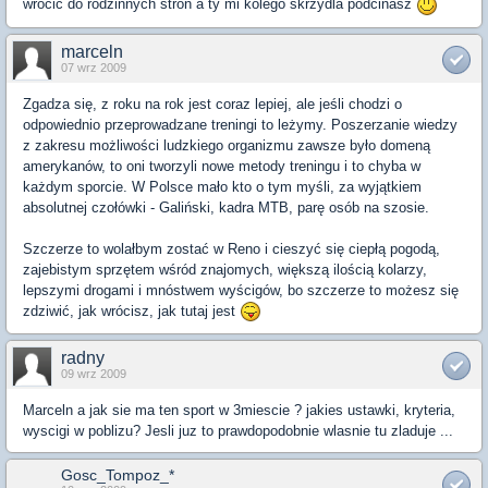
wrocic do rodzinnych stron a ty mi kolego skrzydla podcinasz
marceln
07 wrz 2009
Zgadza się, z roku na rok jest coraz lepiej, ale jeśli chodzi o
odpowiednio przeprowadzane treningi to leżymy. Poszerzanie wiedzy
z zakresu możliwości ludzkiego organizmu zawsze było domeną
amerykanów, to oni tworzyli nowe metody treningu i to chyba w
każdym sporcie. W Polsce mało kto o tym myśli, za wyjątkiem
absolutnej czołówki - Galiński, kadra MTB, parę osób na szosie.
Szczerze to wolałbym zostać w Reno i cieszyć się ciepłą pogodą,
zajebistym sprzętem wśród znajomych, większą ilością kolarzy,
lepszymi drogami i mnóstwem wyścigów, bo szczerze to możesz się
zdziwić, jak wrócisz, jak tutaj jest
radny
09 wrz 2009
Marceln a jak sie ma ten sport w 3miescie ? jakies ustawki, kryteria,
wyscigi w poblizu? Jesli juz to prawdopodobnie wlasnie tu zladuje ...
Gosc_Tompoz_*