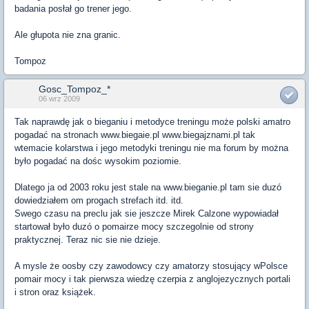
badania posłał go trener jego.
Ale głupota nie zna granic.
Tompoz
Gosc_Tompoz_*
06 wrz 2009
Tak naprawdę jak o bieganiu i metodyce treningu może polski amatro
pogadać na stronach www.biegaie.pl www.biegajznami.pl tak
wtemacie kolarstwa i jego metodyki treningu nie ma forum by można
było pogadać na dośc wysokim poziomie.
Dlatego ja od 2003 roku jest stale na www.bieganie.pl tam sie duzó
dowiedziałem om progach strefach itd. itd.
Swego czasu na preclu jak sie jeszcze Mirek Calzone wypowiadał
startował było duzó o pomairze mocy szczegolnie od strony
praktycznej. Teraz nic sie nie dzieje.
A mysle że oosby czy zawodowcy czy amatorzy stosujący wPolsce
pomair mocy i tak pierwsza wiedzę czerpia z anglojezycznych portali
i stron oraz książek.