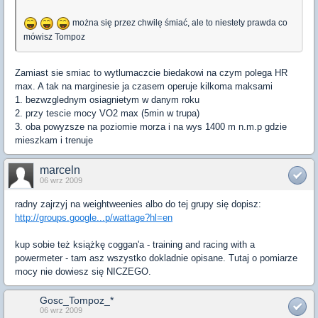
można się przez chwilę śmiać, ale to niestety prawda co
mówisz Tompoz
Zamiast sie smiac to wytlumaczcie biedakowi na czym polega HR
max. A tak na marginesie ja czasem operuje kilkoma maksami
1. bezwzglednym osiagnietym w danym roku
2. przy tescie mocy VO2 max (5min w trupa)
3. oba powyzsze na poziomie morza i na wys 1400 m n.m.p gdzie
mieszkam i trenuje
marceln
06 wrz 2009
radny zajrzyj na weightweenies albo do tej grupy się dopisz:
http://groups.google...p/wattage?hl=en
kup sobie też książkę coggan'a - training and racing with a
powermeter - tam asz wszystko dokladnie opisane. Tutaj o pomiarze
mocy nie dowiesz się NICZEGO.
Gosc_Tompoz_*
06 wrz 2009