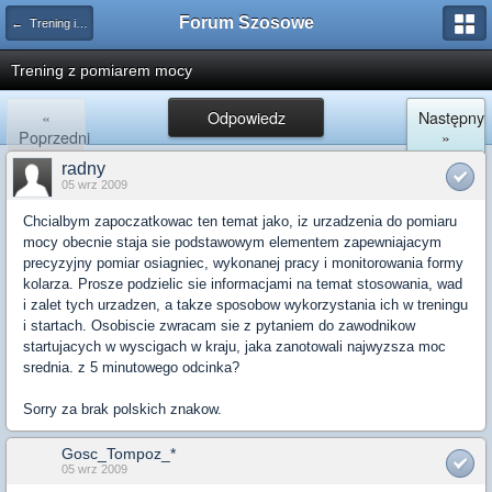
Forum Szosowe
← Trening i zdrowie
Trening z pomiarem mocy
«
Odpowiedz
Następny
Poprzedni
»
radny
05 wrz 2009
Chcialbym zapoczatkowac ten temat jako, iz urzadzenia do pomiaru
mocy obecnie staja sie podstawowym elementem zapewniajacym
precyzyjny pomiar osiagniec, wykonanej pracy i monitorowania formy
kolarza. Prosze podzielic sie informacjami na temat stosowania, wad
i zalet tych urzadzen, a takze sposobow wykorzystania ich w treningu
i startach. Osobiscie zwracam sie z pytaniem do zawodnikow
startujacych w wyscigach w kraju, jaka zanotowali najwyzsza moc
srednia. z 5 minutowego odcinka?
Sorry za brak polskich znakow.
Gosc_Tompoz_*
05 wrz 2009