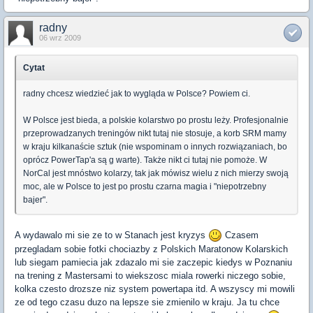
radny
06 wrz 2009
Cytat
radny chcesz wiedzieć jak to wygląda w Polsce? Powiem ci.
W Polsce jest bieda, a polskie kolarstwo po prostu leży. Profesjonalnie
przeprowadzanych treningów nikt tutaj nie stosuje, a korb SRM mamy
w kraju kilkanaście sztuk (nie wspominam o innych rozwiązaniach, bo
oprócz PowerTap'a są g warte). Także nikt ci tutaj nie pomoże. W
NorCal jest mnóstwo kolarzy, tak jak mówisz wielu z nich mierzy swoją
moc, ale w Polsce to jest po prostu czarna magia i "niepotrzebny
bajer".
A wydawalo mi sie ze to w Stanach jest kryzys
Czasem
przegladam sobie fotki chociazby z Polskich Maratonow Kolarskich
lub siegam pamiecia jak zdazalo mi sie zaczepic kiedys w Poznaniu
na trening z Mastersami to wiekszosc miala rowerki niczego sobie,
kolka czesto drozsze niz system powertapa itd. A wszyscy mi mowili
ze od tego czasu duzo na lepsze sie zmienilo w kraju. Ja tu chce