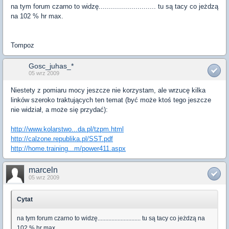
na tym forum czarno to widzę............................ tu są tacy co jeżdzą
na 102 % hr max.
Tompoz
Gosc_juhas_*
05 wrz 2009
Niestety z pomiaru mocy jeszcze nie korzystam, ale wrzucę kilka
linków szeroko traktujących ten temat (być może ktoś tego jeszcze
nie widział, a może się przydać):
http://www.kolarstwo...da.pl/tzpm.html
http://calzone.republika.pl/SST.pdf
http://home.training...m/power411.aspx
marceln
05 wrz 2009
Cytat
na tym forum czarno to widzę............................ tu są tacy co jeżdzą na
102 % hr max.