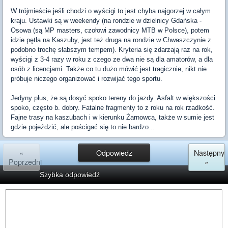
W trójmieście jeśli chodzi o wyścigi to jest chyba najgorzej w całym
kraju. Ustawki są w weekendy (na rondzie w dzielnicy Gdańska -
Osowa (są MP masters, czołowi zawodnicy MTB w Polsce), potem
idzie pętla na Kaszuby, jest też druga na rondzie w Chwaszczynie z
podobno trochę słabszym tempem). Kryteria się zdarzają raz na rok,
wyścigi z 3-4 razy w roku z czego ze dwa nie są dla amatorów, a dla
osób z licencjami. Także co tu dużo mówić jest tragicznie, nikt nie
próbuje niczego organizować i rozwijać tego sportu.
Jedyny plus, że są dosyć spoko tereny do jazdy. Asfalt w większości
spoko, często b. dobry. Fatalne fragmenty to z roku na rok rzadkość.
Fajne trasy na kaszubach i w kierunku Żarnowca, także w sumie jest
gdzie pojeździć, ale pościgać się to nie bardzo...
«
Odpowiedz
Następny
Poprzedni
»
Szybka odpowiedź