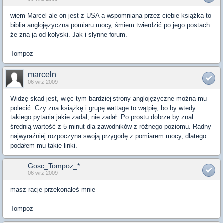
wiem Marcel ale on jest z USA a wspomniana przez ciebie książka to
biblia anglojęzyczna pomiaru mocy, śmiem twierdzić po jego postach
że zna ją od kołyski. Jak i słynne forum.
Tompoz
marceln
06 wrz 2009
Widzę skąd jest, więc tym bardziej strony anglojęzyczne można mu
polecić. Czy zna książkę i grupę wattage to wątpię, bo by wtedy
takiego pytania jakie zadał, nie zadał. Po prostu dobrze by znał
średnią wartość z 5 minut dla zawodników z różnego poziomu. Radny
najwyraźniej rozpoczyna swoją przygodę z pomiarem mocy, dlatego
podałem mu takie linki.
Gosc_Tompoz_*
06 wrz 2009
masz racje przekonałeś mnie
Tompoz