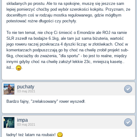
składanych po prostu. Ale to na spokojne, muszę się jeszcze sam
lepiej pomierzyć choćby pod wybór szerokości kokpitu. Przyznam, że
doceniłbym coś w rodzaju mostka regulowanego, gdzie mógłbym
potestować rożne długości czy pochyły.
To nie ten temat, nie chcę Ci śmiecić o Emondzie ale ROJ na ramie
SLR zszedł na bodajże 6.1kg, ale tam już sama biżuteria, wartość
jego roweru raczej przekracza 4 dyszki licząc w złotówkach. Choć w
komentarzach podpuszczają go by choć na chwilę zrobił projekt sub-
6kg, chociażby do zważenia, "dla sportu" - bo jest to realne, między
innymi gdyby choć na chwilę założył lekkie 23c, mniejszą kasetę..
itd...
.
puchaty
03 maj 2021
Bardzo fajny, "zrelaksowany" rower wyszedł.
impa
03 maj 2021
ładny! też latam na roubaix!