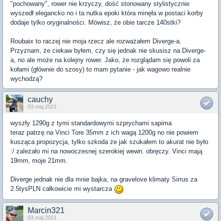
"pochowany", rower nie krzyczy, dość stonowany stylistycznie
wyszedł elegancko no i ta nutka epoki która minęła w postaci korby
dodaje tylko oryginalności. Mówisz, że obie tarcze 140stki?
Roubaix to raczej nie moja rzecz ale rozważałem Diverge-a.
Przyznam, że ciekaw byłem, czy się jednak nie skusisz na Diverge-
a, no ale może na kolejny rower. Jako, że rozglądam się powoli za
kołami (głównie do szosy) to mam pytanie - jak wagowo realnie
wychodzą?
cauchy
03 maj 2021
wyszły 1290g z tymi standardowymi szprychami sapima
teraz patrzę na Vinci Tore 35mm z ich wagą 1200g no nie powiem
kusząca propozycja, tylko szkoda że jak szukałem to akurat nie było
:/ zależało mi na nowoczesnej szerokiej wewn. obręczy. Vinci mają
19mm, moje 21mm.
Diverge jednak nie dla mnie bajka, na gravelove klimaty Sirrus za
2.5tysPLN całkowicie mi wystarcza
Marcin321
03 maj 2021