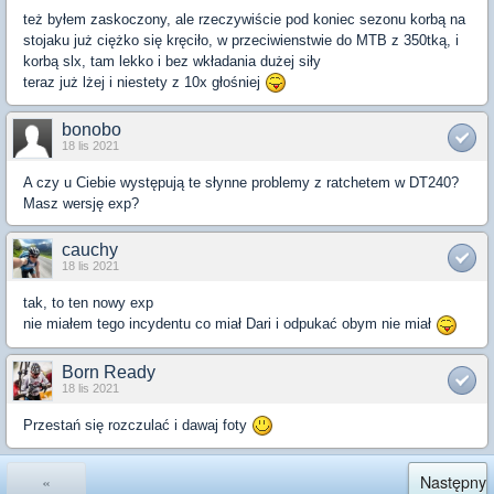
też byłem zaskoczony, ale rzeczywiście pod koniec sezonu korbą na
stojaku już ciężko się kręciło, w przeciwienstwie do MTB z 350tką, i
korbą slx, tam lekko i bez wkładania dużej siły
teraz już lżej i niestety z 10x głośniej
bonobo
18 lis 2021
A czy u Ciebie występują te słynne problemy z ratchetem w DT240?
Masz wersję exp?
cauchy
18 lis 2021
tak, to ten nowy exp
nie miałem tego incydentu co miał Dari i odpukać obym nie miał
Born Ready
18 lis 2021
Przestań się rozczulać i dawaj foty
«
Następny