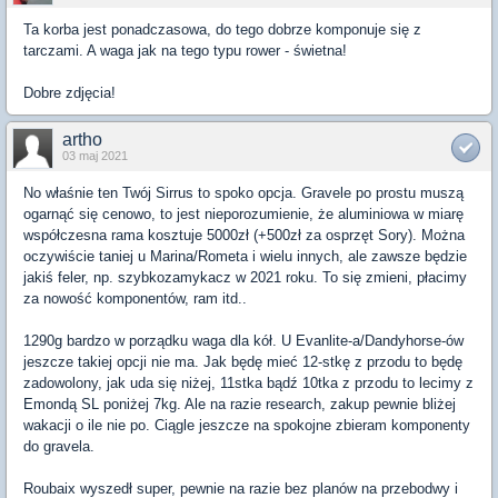
Ta korba jest ponadczasowa, do tego dobrze komponuje się z
tarczami. A waga jak na tego typu rower - świetna!
Dobre zdjęcia!
artho
03 maj 2021
No właśnie ten Twój Sirrus to spoko opcja. Gravele po prostu muszą
ogarnąć się cenowo, to jest nieporozumienie, że aluminiowa w miarę
współczesna rama kosztuje 5000zł (+500zł za osprzęt Sory). Można
oczywiście taniej u Marina/Rometa i wielu innych, ale zawsze będzie
jakiś feler, np. szybkozamykacz w 2021 roku. To się zmieni, płacimy
za nowość komponentów, ram itd..
1290g bardzo w porządku waga dla kół. U Evanlite-a/Dandyhorse-ów
jeszcze takiej opcji nie ma. Jak będę mieć 12-stkę z przodu to będę
zadowolony, jak uda się niżej, 11stka bądź 10tka z przodu to lecimy z
Emondą SL poniżej 7kg. Ale na razie research, zakup pewnie bliżej
wakacji o ile nie po. Ciągle jeszcze na spokojne zbieram komponenty
do gravela.
Roubaix wyszedł super, pewnie na razie bez planów na przebodwy i