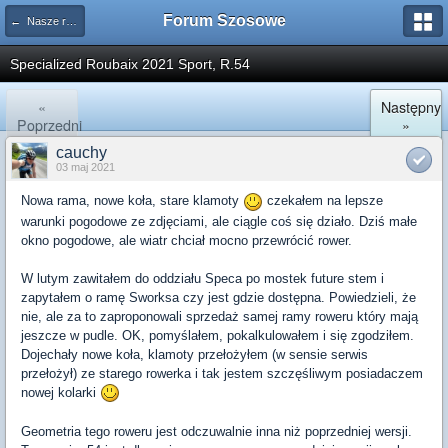
Forum Szosowe
← Nasze rowery
Specialized Roubaix 2021 Sport, R.54
«
Następny
Poprzedni
»
cauchy
03 maj 2021
Nowa rama, nowe koła, stare klamoty
czekałem na lepsze
warunki pogodowe ze zdjęciami, ale ciągle coś się działo. Dziś małe
okno pogodowe, ale wiatr chciał mocno przewrócić rower.
W lutym zawitałem do oddziału Speca po mostek future stem i
zapytałem o ramę Sworksa czy jest gdzie dostępna. Powiedzieli, że
nie, ale za to zaproponowali sprzedaż samej ramy roweru który mają
jeszcze w pudle. OK, pomyślałem, pokalkulowałem i się zgodziłem.
Dojechały nowe koła, klamoty przełożyłem (w sensie serwis
przełożył) ze starego rowerka i tak jestem szczęśliwym posiadaczem
nowej kolarki
Geometria tego roweru jest odczuwalnie inna niż poprzedniej wersji.