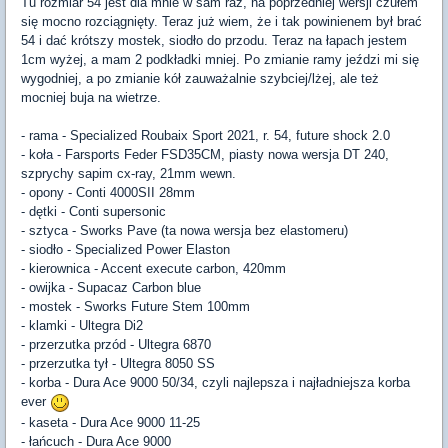
Tu rozmiar 54 jest dla mnie w sam raz, na poprzedniej wersji czułem
się mocno rozciągnięty. Teraz już wiem, że i tak powinienem był brać
54 i dać krótszy mostek, siodło do przodu. Teraz na łapach jestem
1cm wyżej, a mam 2 podkładki mniej. Po zmianie ramy jeździ mi się
wygodniej, a po zmianie kół zauważalnie szybciej/lżej, ale też
mocniej buja na wietrze.
- rama - Specialized Roubaix Sport 2021, r. 54, future shock 2.0
- koła - Farsports Feder FSD35CM, piasty nowa wersja DT 240,
szprychy sapim cx-ray, 21mm wewn.
- opony - Conti 4000SII 28mm
- dętki - Conti supersonic
- sztyca - Sworks Pave (ta nowa wersja bez elastomeru)
- siodło - Specialized Power Elaston
- kierownica - Accent execute carbon, 420mm
- owijka - Supacaz Carbon blue
- mostek - Sworks Future Stem 100mm
- klamki - Ultegra Di2
- przerzutka przód - Ultegra 6870
- przerzutka tył - Ultegra 8050 SS
- korba - Dura Ace 9000 50/34, czyli najlepsza i najładniejsza korba
ever
- kaseta - Dura Ace 9000 11-25
- łańcuch - Dura Ace 9000