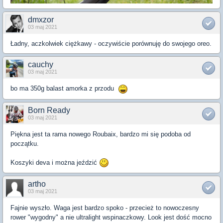
dmxzor
03 maj 2021
Ładny, aczkolwiek ciężkawy - oczywiście porównuję do swojego oreo.
cauchy
03 maj 2021
bo ma 350g balast amorka z przodu
Born Ready
03 maj 2021
Piękna jest ta rama nowego Roubaix, bardzo mi się podoba od
początku.
Koszyki deva i można jeździć
artho
03 maj 2021
Fajnie wyszło. Waga jest bardzo spoko - przecież to nowoczesny
rower "wygodny" a nie ultralight wspinaczkowy. Look jest dość mocno