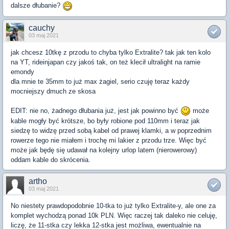
dalsze dłubanie?
cauchy
03 maj 2021
jak chcesz 10tkę z przodu to chyba tylko Extralite? tak jak ten kolo
na YT, rideinjapan czy jakoś tak, on też klecił ultralight na ramie
emondy
dla mnie te 35mm to już max żagiel, serio czuję teraz każdy
mocniejszy dmuch ze skosa
EDIT: nie no, żadnego dłubania już, jest jak powinno być
może
kable mogły być krótsze, bo były robione pod 110mm i teraz jak
siedzę to widzę przed sobą kabel od prawej klamki, a w poprzednim
rowerze tego nie miałem i trochę mi lakier z przodu trze. Więc być
może jak będę się udawał na kolejny urlop latem (nierowerowy)
oddam kable do skrócenia.
artho
03 maj 2021
No niestety prawdopodobnie 10-tka to już tylko Extralite-y, ale one za
komplet wychodzą ponad 10k PLN. Więc raczej tak daleko nie celuję,
liczę, że 11-stka czy lekka 12-stka jest możliwa, ewentualnie na