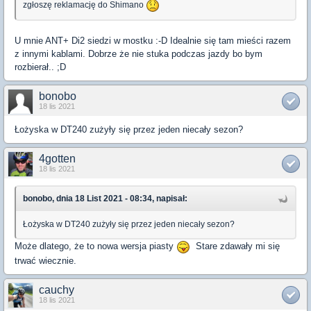
zgłoszę reklamację do Shimano
U mnie ANT+ Di2 siedzi w mostku :-D Idealnie się tam mieści razem
z innymi kablami. Dobrze że nie stuka podczas jazdy bo bym
rozbierał.. ;D
bonobo
18 lis 2021
Łożyska w DT240 zużyły się przez jeden niecały sezon?
4gotten
18 lis 2021
bonobo, dnia 18 List 2021 - 08:34, napisał:
Łożyska w DT240 zużyły się przez jeden niecały sezon?
Może dlatego, że to nowa wersja piasty
Stare zdawały mi się
trwać wiecznie.
cauchy
18 lis 2021