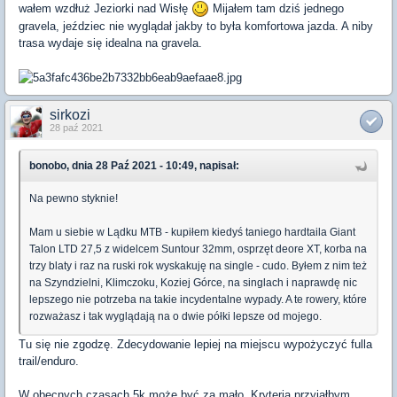
wałem wzdłuż Jeziorki nad Wisłę
Mijałem tam dziś jednego
gravela, jeździec nie wyglądał jakby to była komfortowa jazda. A niby
trasa wydaje się idealna na gravela.
sirkozi
28 paź 2021
bonobo, dnia 28 Paź 2021 - 10:49, napisał:
Na pewno styknie!
Mam u siebie w Lądku MTB - kupiłem kiedyś taniego hardtaila Giant
Talon LTD 27,5 z widelcem Suntour 32mm, osprzęt deore XT, korba na
trzy blaty i raz na ruski rok wyskakuję na single - cudo. Byłem z nim też
na Szyndzielni, Klimczoku, Koziej Górce, na singlach i naprawdę nic
lepszego nie potrzeba na takie incydentalne wypady. A te rowery, które
rozważasz i tak wyglądają na o dwie półki lepsze od mojego.
Tu się nie zgodzę. Zdecydowanie lepiej na miejscu wypożyczyć fulla
trail/enduro.
W obecnych czasach 5k może być za mało. Kryteria przyjąłbym