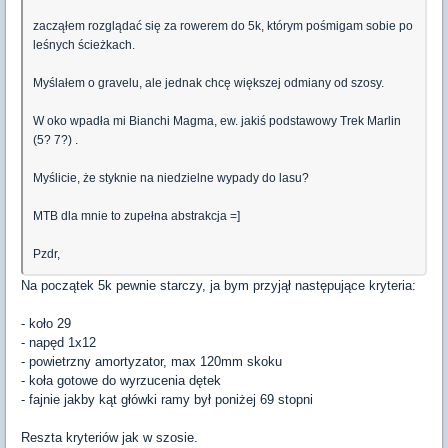
zacząłem rozglądać się za rowerem do 5k, którym pośmigam sobie po
leśnych ścieżkach.
Myślałem o gravelu, ale jednak chcę większej odmiany od szosy.
W oko wpadła mi Bianchi Magma, ew. jakiś podstawowy Trek Marlin
(5? 7?) .
Myślicie, że styknie na niedzielne wypady do lasu?
MTB dla mnie to zupełna abstrakcja =]
Pzdr,
Na początek 5k pewnie starczy, ja bym przyjął następujące kryteria:
- koło 29
- napęd 1x12
- powietrzny amortyzator, max 120mm skoku
- koła gotowe do wyrzucenia dętek
- fajnie jakby kąt główki ramy był poniżej 69 stopni
Reszta kryteriów jak w szosie.