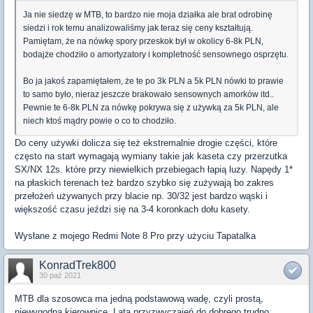
Ja nie siedzę w MTB, to bardzo nie moja działka ale brat odrobinę
siedzi i rok temu analizowaliśmy jak teraz się ceny kształtują.
Pamiętam, że na nówkę spory przeskok był w okolicy 6-8k PLN,
bodajże chodziło o amortyzatory i kompletność sensownego osprzętu.
Bo ja jakoś zapamiętałem, że te po 3k PLN a 5k PLN nówki to prawie
to samo było, nieraz jeszcze brakowało sensownych amorków itd..
Pewnie te 6-8k PLN za nówkę pokrywa się z używką za 5k PLN, ale
niech ktoś mądry powie o co to chodziło.
Do ceny używki dolicza się też ekstremalnie drogie części, które
często na start wymagają wymiany takie jak kaseta czy przerzutka
SX/NX 12s. które przy niewielkich przebiegach łapią luzy. Napędy 1*
na płaskich terenach też bardzo szybko się zużywają bo zakres
przełożeń używanych przy blacie np. 30/32 jest bardzo wąski i
większość czasu jeździ się na 3-4 koronkach dołu kasety.
Wysłane z mojego Redmi Note 8 Pro przy użyciu Tapatalka
KonradTrek800
30 paź 2021
MTB dla szosowca ma jedną podstawową wadę, czyli prostą,
niewygodną kierownicę. Lata przyzwyczajeń do dobrego trudno