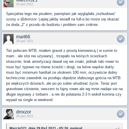
29 paź 2021
Specjalnie tego nie pisałem, pamiętam jak wyglądała „rozbudowa”
szosy u @dxmzor. Lepiej jakby wsiadł na full-a bo może się okazać
że doda „2” z przodu do budżetu i problem sam zniknie.
mart66
29 paź 2021
Też polecam MTB, miałem gravel z prostą kierownicą ( w sumie to
mam , ale stoi nie używany) , trzepało na leśnych ścieżkach
strasznie, brak amortyzacji dawał się we znaki, jednak taki rower to
musi być typowo na równe ścieżki i drogi; na leśne wąskie dukty
musi być minimum hardtail ze skokiem 100 mm; oczywiście dobry
technicznie zawodnik na przełaju objedzie słabszego gościa na MTB
po większych dziurach, ale po po sobie utrudniać życie. Teraz jest
gravelowe ciśnienie, owszem to fajny rower ale wg mnie nadaje sie na
długie wyprawy z torbami , a nie do polatania 2-3 h wokół komina czy
wypad na single w weekend.
dmxzor
29 paź 2021
Marcin321, dnia 29 Paź 2021 - 05:26, napisał: