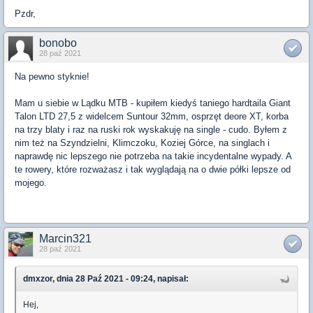
Pzdr,
bonobo
28 paź 2021
Na pewno styknie!
Mam u siebie w Lądku MTB - kupiłem kiedyś taniego hardtaila Giant
Talon LTD 27,5 z widelcem Suntour 32mm, osprzęt deore XT, korba
na trzy blaty i raz na ruski rok wyskakuję na single - cudo. Byłem z
nim też na Szyndzielni, Klimczoku, Koziej Górce, na singlach i
naprawdę nic lepszego nie potrzeba na takie incydentalne wypady. A
te rowery, które rozważasz i tak wyglądają na o dwie półki lepsze od
mojego.
Marcin321
28 paź 2021
dmxzor, dnia 28 Paź 2021 - 09:24, napisał:
Hej,