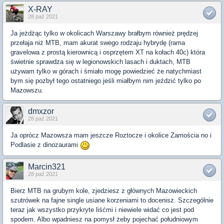
X-RAY
28 paź 2021
Ja jeżdżąc tylko w okolicach Warszawy brałbym również prędzej
przełaja niż MTB, mam akurat swego rodzaju hybrydę (rama
gravelowa z prostą kierownicą i osprzętem XT na kołach 40c) która
świetnie sprawdza się w legionowskich lasach i duktach, MTB
używam tylko w górach i śmiało mogę powiedzieć że natychmiast
bym się pozbył tego ostatniego jeśli miałbym nim jeździć tylko po
Mazowszu.
dmxzor
28 paź 2021
Ja oprócz Mazowsza mam jeszcze Roztocze i okolice Zamościa no i
Podlasie z dinozaurami
Marcin321
28 paź 2021
Bierz MTB na grubym kole, zjedziesz z głównych Mazowieckich
szutrówek na fajne single usiane korzeniami to docenisz. Szczególnie
teraz jak wszystko przykryte liśćmi i niewiele widać co jest pod
spodem. Albo wpadniesz na pomysł żeby pojechać południowym