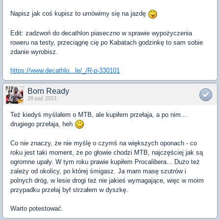
Napisz jak coś kupisz to umówimy się na jazdę
Edit: zadzwoń do decathlon piaseczno w sprawie wypożyczenia
roweru na testy, przeciągnę cię po Kabatach godzinkę to sam sobie
zdanie wyrobisz.
https://www.decathlo...le/_/R-p-330101
Born Ready
28 paź 2021
Też kiedyś myślałem o MTB, ale kupiłem przełaja, a po nim...
drugiego przełaja, heh
Co nie znaczy, że nie myślę o czymś na większych oponach - co
roku jest taki moment, że po głowie chodzi MTB, najczęściej jak są
ogromne upały. W tym roku prawie kupiłem Procalibera... Dużo też
zależy od okolicy, po której śmigasz. Ja mam masę szutrów i
polnych dróg, w lesie drogi też nie jakieś wymagające, więc w moim
przypadku przełaj był strzałem w dyszkę.
Warto potestować.