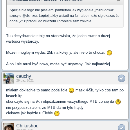
Specjalnie tego nie pisałem, pamiętam jak wyglądała „rozbudowa”
szosy u @dxmzor. Lepiej jakby wsiadł na full-a bo może się okazać że
doda „2” z przodu do budżetu i problem sam zniknie.
Tu zdecydowanie stoję na stanowisku, że jeden rower o dużej
wartości wystarczy.
Może i mógłbym wydać 25k na kolejny, ale nie o to chodzi.
A no i nie musi być nowy, może być używany. Jak najbardziej.
cauchy
29 paź 2021
miałem dokładnie to samo podejście
masx 4-5k, tylko coś tam po
lasach itp.
skonczyło się na 9k i objeżdżaniem wszystkiego MTB co się da
nie przypuszczalem, że MTB da mi tyle frajdy
ciekawe jak będzie u Ciebie
Chikushou
29 paź 2021