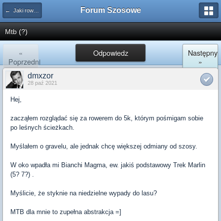
Forum Szosowe
← Jaki rower za 3500zł i więcej?
Mtb (?)
«
Odpowiedz
Następny
Poprzedni
»
dmxzor
28 paź 2021
Hej,
zacząłem rozglądać się za rowerem do 5k, którym pośmigam sobie
po leśnych ścieżkach.
Myślałem o gravelu, ale jednak chcę większej odmiany od szosy.
W oko wpadła mi Bianchi Magma, ew. jakiś podstawowy Trek Marlin
(5? 7?) .
Myślicie, że styknie na niedzielne wypady do lasu?
MTB dla mnie to zupełna abstrakcja =]