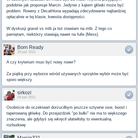
podobnie jak proponuje Marcin. Jedynie z kątem główki może być
problem. Rowery z Decathlona wypadają zdecydowanie najbardziej
opłacalnie w tej klasie, kwestia dostępności.
W dyskusji gravel vs mtb ja też stawiam na mtb. Z tego co
pamiętam, niektórzy stawiają nawet na fulle (Mess).
Born Ready
28 paź 2021
A czy kryterium musi być nowy rower?
Za piątkę przy wyborze wśród używanych sprzętów wybór może być
sporo większy.
sirkozi
28 paź 2021
Osobiście do oczekiwań dorzuciłbym jeszcze sztywne osie, boost i
taperowaną główkę. Do przejażdżek "po bułki" nie ma to większego
znaczenia, ale gdybyś się wkręcił ułatwiłoby to ewentualną
rozbudowę.
Marcin321