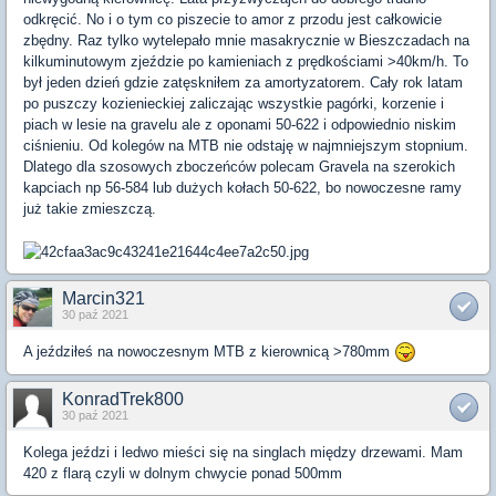
odkręcić. No i o tym co piszecie to amor z przodu jest całkowicie
zbędny. Raz tylko wytelepało mnie masakrycznie w Bieszczadach na
kilkuminutowym zjeździe po kamieniach z prędkościami >40km/h. To
był jeden dzień gdzie zatęskniłem za amortyzatorem. Cały rok latam
po puszczy kozienieckiej zaliczając wszystkie pagórki, korzenie i
piach w lesie na gravelu ale z oponami 50-622 i odpowiednio niskim
ciśnieniu. Od kolegów na MTB nie odstaję w najmniejszym stopnium.
Dlatego dla szosowych zboczeńców polecam Gravela na szerokich
kapciach np 56-584 lub dużych kołach 50-622, bo nowoczesne ramy
już takie zmieszczą.
Marcin321
30 paź 2021
A jeździłeś na nowoczesnym MTB z kierownicą >780mm
KonradTrek800
30 paź 2021
Kolega jeździ i ledwo mieści się na singlach między drzewami. Mam
420 z flarą czyli w dolnym chwycie ponad 500mm