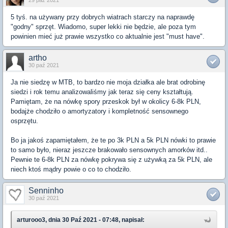
5 tyś. na używany przy dobrych wiatrach starczy na naprawdę
"godny" sprzęt. Wiadomo, super lekki nie będzie, ale poza tym
powinien mieć już prawie wszystko co aktualnie jest "must have".
artho
30 paź 2021
Ja nie siedzę w MTB, to bardzo nie moja działka ale brat odrobinę
siedzi i rok temu analizowaliśmy jak teraz się ceny kształtują.
Pamiętam, że na nówkę spory przeskok był w okolicy 6-8k PLN,
bodajże chodziło o amortyzatory i kompletność sensownego
osprzętu.
Bo ja jakoś zapamiętałem, że te po 3k PLN a 5k PLN nówki to prawie
to samo było, nieraz jeszcze brakowało sensownych amorków itd..
Pewnie te 6-8k PLN za nówkę pokrywa się z używką za 5k PLN, ale
niech ktoś mądry powie o co to chodziło.
Senninho
30 paź 2021
arturooo3, dnia 30 Paź 2021 - 07:48, napisał: