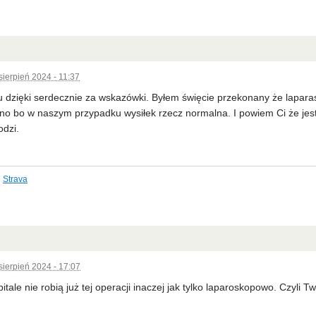
sierpień 2024 - 11:37
u dzięki serdecznie za wskazówki. Byłem święcie przekonany że laparas
ą no bo w naszym przypadku wysiłek rzecz normalna. I powiem Ci że jes
odzi.
Strava
sierpień 2024 - 17:07
itale nie robią już tej operacji inaczej jak tylko laparoskopowo. Czyli 