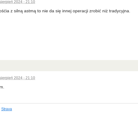
sierpień 2024 - 21:10
ćia z silną astmą to nie da się innej operacji zrobić niż tradycyjna.
sierpień 2024 - 21:10
em.
Strava