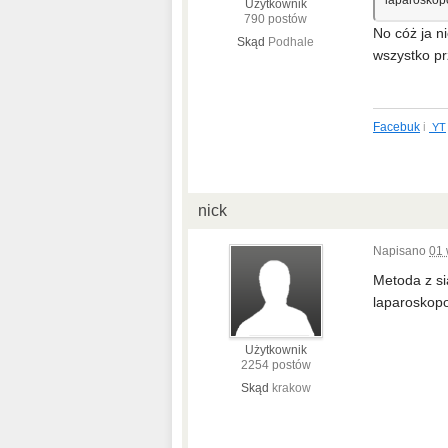
laparoskop
Użytkownik
790 postów
No cóż ja n
Skąd
Podhale
wszystko pr
Facebuk
i
YT
nick
Napisano
01 
Metoda z si
laparoskopo
Użytkownik
2254 postów
Skąd
krakow