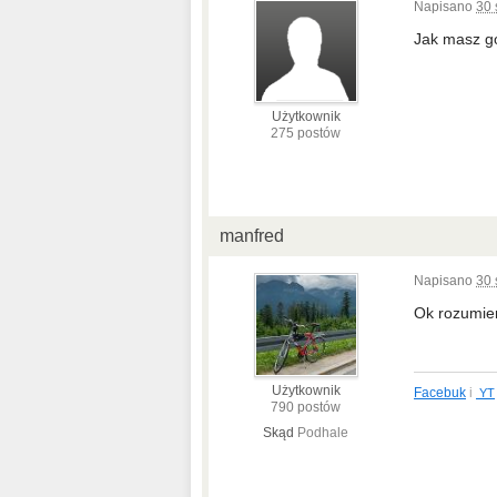
Napisano
30 
Jak masz goś
Użytkownik
275 postów
manfred
Napisano
30 
Ok rozumi
Użytkownik
Facebuk
i
YT
790 postów
Skąd
Podhale