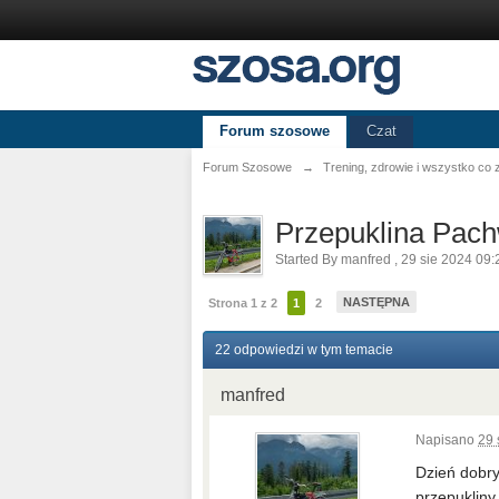
Forum szosowe
Czat
Forum Szosowe
→
Trening, zdrowie i wszystko co
Przepuklina Pac
Started By
manfred
,
29 sie 2024 09:
NASTĘPNA
Strona 1 z 2
1
2
22 odpowiedzi w tym temacie
manfred
Napisano
29 
Dzień dobry
przepukliny