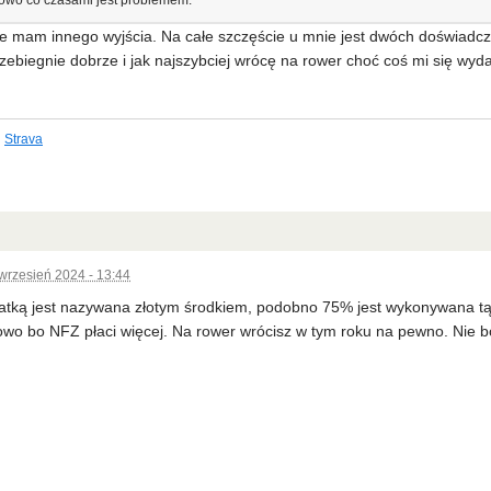
owo co czasami jest problemem.
ie mam innego wyjścia. Na całe szczęście u mnie jest dwóch doświadc
zebiegnie dobrze i jak najszybciej wrócę na rower choć coś mi się wyda
Strava
wrzesień 2024 - 13:44
atką jest nazywana złotym środkiem, podobno 75% jest wykonywana tą 
wo bo NFZ płaci więcej. Na rower wrócisz w tym roku na pewno. Nie b