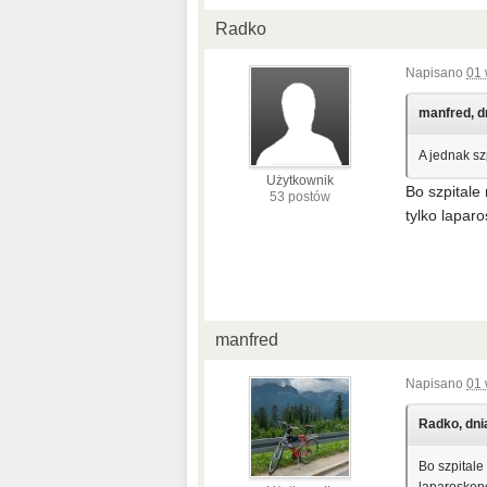
Radko
Napisano
01 
manfred, dn
A jednak sz
Użytkownik
Bo szpitale
53 postów
tylko lapar
manfred
Napisano
01 
Radko, dnia
Bo szpitale