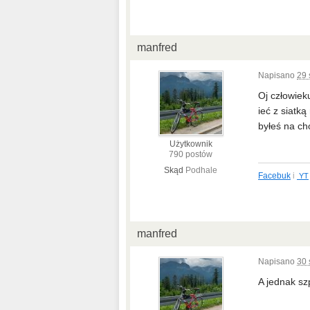
manfred
Napisano
29 
Oj człowiek
ieć z siatk
byłeś na ch
Użytkownik
790 postów
Skąd
Podhale
Facebuk
i
YT
manfred
Napisano
30 
A jednak szp