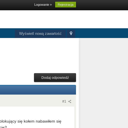
Logowanie »
Rejestracja
Wyświetl nową zawartość
Dodaj odpowiedź
#1
blokujący się kołem nabawiłem się
cję?