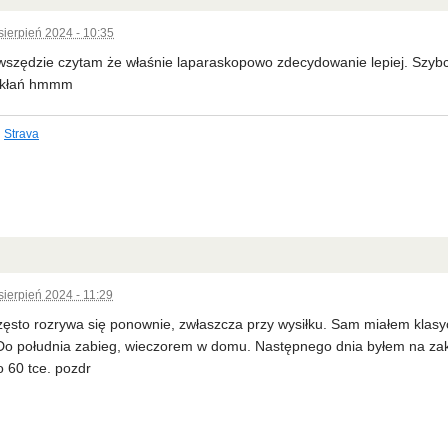
sierpień 2024 - 10:35
wszędzie czytam że właśnie laparaskopowo zdecydowanie lepiej. Szybci
ikłań hmmm
Strava
sierpień 2024 - 11:29
często rozrywa się ponownie, zwłaszcza przy wysiłku. Sam miałem klasy
Do południa zabieg, wieczorem w domu. Następnego dnia byłem na zak
o 60 tce. pozdr