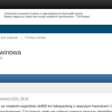
„Kolarstwo szosowe to jedna z najtrudniejszych dyscyplin sportu.
Nawet najgorszy kolarz jest wciąż wybitnym sportowcem...” M.Pantani
 z tym związane
→
Trening i zdrowie
hwinowa
29
sierpień 2024 - 09:29
 po ostatnim wyjeździe ok900 km bikepacking z zepsutym hamulcem i 
 pachwinowej. Czy komuś udało się uniknąć operacji stosując rehabilita