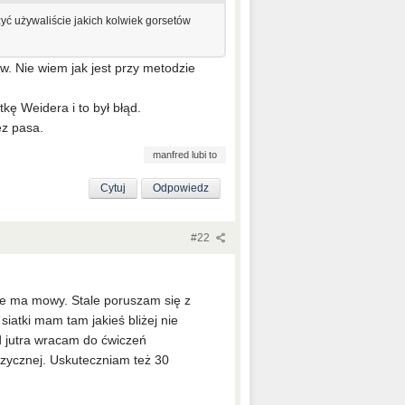
yć używaliście jakich kolwiek gorsetów
w. Nie wiem jak jest przy metodzie
tkę Weidera i to był błąd.
ez pasa.
manfred lubi to
Cytuj
Odpowiedz
#22
ie ma mowy. Stale poruszam się z
iatki mam tam jakieś bliżej nie
 Od jutra wracam do ćwiczeń
fizycznej. Uskuteczniam też 30