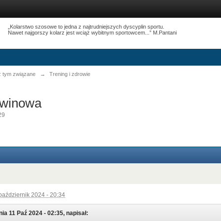
„Kolarstwo szosowe to jedna z najtrudniejszych dyscyplin sportu.
Nawet najgorszy kolarz jest wciąż wybitnym sportowcem...” M.Pantani
 z tym związane
→
Trening i zdrowie
hwinowa
29
październik 2024 - 20:34
ia 11 Paź 2024 - 02:35, napisał: