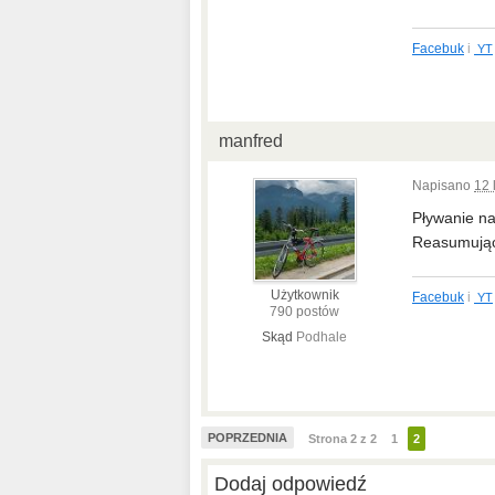
Facebuk
i
YT
manfred
Napisano
12 
Pływanie na
Reasumując
Użytkownik
Facebuk
i
YT
790 postów
Skąd
Podhale
POPRZEDNIA
Strona 2 z 2
1
2
Dodaj odpowiedź