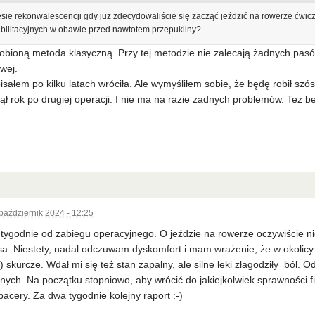
sie rekonwalescencji gdy już zdecydowaliście się zacząć jeździć na rowerze ćwicz
bilitacyjnych w obawie przed nawtotem przepukliny?
obioną metoda klasyczną. Przy tej metodzie nie zalecają żadnych pasó
wej.
pisałem po kilku latach wróciła. Ale wymyśliłem sobie, że będę robił szós
ł rok po drugiej operacji. I nie ma na razie żadnych problemów. Też b
październik 2024 - 12:25
tygodnie od zabiegu operacyjnego. O jeździe na rowerze oczywiście n
. Niestety, nadal odczuwam dyskomfort i mam wrażenie, że w okolicy s
) skurcze. Wdał mi się też stan zapalny, ale silne leki złagodziły ból.
yjnych. Na początku stopniowo, aby wrócić do jakiejkolwiek sprawności 
acery. Za dwa tygodnie kolejny raport :-)