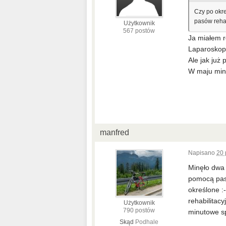
Czy po okre
pasów reha
Użytkownik
567 postów
Ja miałem r
Laparoskop
Ale jak już 
W maju miną
manfred
Napisano
20 
Minęło dwa 
pomocą pasa
określone :-
rehabilitac
Użytkownik
790 postów
minutowe sp
Skąd
Podhale