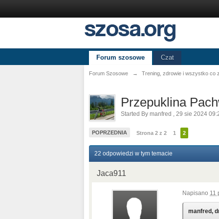
Forum szosowe
Czat
Forum Szosowe
→
Trening, zdrowie i wszystko co
Przepuklina Pac
Started By
manfred
,
29 sie 2024 09:
POPRZEDNIA
Strona 2 z 2
1
2
22 odpowiedzi w tym temacie
Jaca911
Napisano
11 
manfred, dn