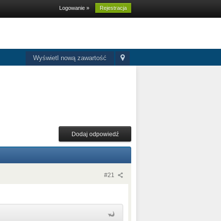
Logowanie »
Rejestracja
Wyświetl nową zawartość
Dodaj odpowiedź
#21