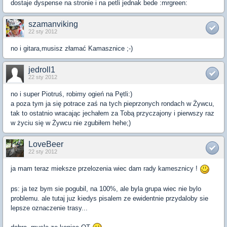
dostaje dyspense na stronie i na petli jednak bede :mrgreen:
szamanviking
22 sty 2012
no i gitara,musisz złamać Kamasznice ;-)
jedroll1
22 sty 2012
no i super Piotruś, robimy ogień na Pętli:)
a poza tym ja się potrace zaś na tych pieprzonych rondach w Żywcu,
tak to ostatnio wracając jechałem za Tobą przyczajony i pierwszy raz
w życiu się w Żywcu nie zgubiłem hehe;)
LoveBeer
22 sty 2012
ja mam teraz mieksze przelozenia wiec dam rady kamesznicy !
ps: ja tez bym sie pogubil, na 100%, ale byla grupa wiec nie bylo
problemu. ale tutaj juz kiedys pisalem ze ewidentnie przydaloby sie
lepsze oznaczenie trasy...