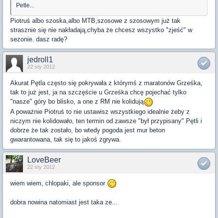
Petle...
Piotruś albo szoska,albo MTB,szosowe z szosowym już tak
strasznie się nie nakładają,chyba że chcesz wszystko "zjeść" w
sezonie. dasz radę?
jedroll1
22 sty 2012
Akurat Pętla często się pokrywała z którymś z maratonów Grześka,
tak to już jest, ja na szczęście u Grześka chcę pojechać tylko
"nasze" góry bo blisko, a one z RM nie kolidują
A poważnie Piotruś to nie ustawisz wszystkiego idealnie żeby z
niczym nie kolidowało, ten termin od zawsze "był przypisany" Pętli i
dobrze że tak zostało, bo wtedy pogoda jest mur beton
gwarantowana, tak się to jakoś zgrywa.
LoveBeer
22 sty 2012
wiem wiem, chlopaki, ale sponsor
dobra nowina natomiast jest taka ze...