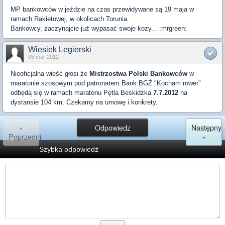
MP bankowców w jeździe na czas przewidywane są 19 maja w
ramach Rakietowej, w okolicach Torunia.
Bankowcy, zaczynajcie już wypasać swoje kozy... :mrgreen:
Wiesiek Legierski
05 mar 2012
Nieoficjalna wieść głosi że
Mistrzostwa Polski Bankowców
w
maratonie szosowym pod patronatem Bank BGŻ "Kocham rower"
odbędą się w ramach maratonu Pętla Beskidzka
7.7.2012
na
dystansie 104 km. Czekamy na umowę i konkrety.
«
Odpowiedz
Następny
Poprzedni
»
Szybka odpowiedź