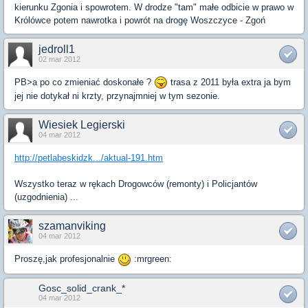
kierunku Zgonia i spowrotem. W drodze "tam" małe odbicie w prawo w
Królówce potem nawrotka i powrót na drogę Woszczyce - Zgoń
jedroll1
02 mar 2012
PB>a po co zmieniać doskonałe ?
trasa z 2011 była extra ja bym
jej nie dotykał ni krzty, przynajmniej w tym sezonie.
Wiesiek Legierski
04 mar 2012
http://petlabeskidzk.../aktual-191.htm
Wszystko teraz w rękach Drogowców (remonty) i Policjantów
(uzgodnienia) ...
szamanviking
04 mar 2012
Proszę,jak profesjonalnie
:mrgreen:
Gosc_solid_crank_*
04 mar 2012