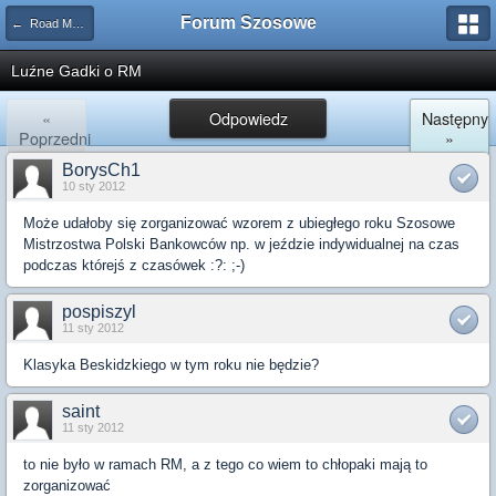
Forum Szosowe
← Road Maraton
Luźne Gadki o RM
«
Odpowiedz
Następny
Poprzedni
»
BorysCh1
10 sty 2012
Może udałoby się zorganizować wzorem z ubiegłego roku Szosowe
Mistrzostwa Polski Bankowców np. w jeździe indywidualnej na czas
podczas którejś z czasówek :?: ;-)
pospiszyl
11 sty 2012
Klasyka Beskidzkiego w tym roku nie będzie?
saint
11 sty 2012
to nie było w ramach RM, a z tego co wiem to chłopaki mają to
zorganizować