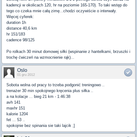
kadencji w okolicach 120, hr na poziomie 165-170). To taki wstęp do
tego co czeka mnie całą zimę...chodzi oczywiście o interwały.
Więcej cyferek:
duration 1h
distance 40,6 km
hr 151/183
cadence 98/125
Po rolkach 30 minut domowej siłki (wspinanie z hantelkami, brzuszki i
trochę ćwiczeń na wzmocnienie rąk)...
Oslo
01 gru 2012
Sobota wolna od pracy to trzeba podgonić treningowo ..
trenażer 30 min spokojnego kręcenia plus siłka ..
a na kolacje ... bieg 21 km - 1:46:38
avh 141
maxhr 151
kalorie 1204
fet ... 53 ..
spokojnie bez spinania sie taki lajcik ;]