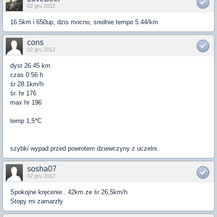
02 gru 2012
16.5km i 650up, dzis mocno, srednie tempo 5.44/km
cons
02 gru 2012
dyst 26.45 km
czas 0:56 h
śr 28.1km/h
śr. hr 176
max hr 196
temp 1,5*C
szybki wypad przed powrotem dziewczyny z uczelni.
sosha07
02 gru 2012
Spokojne kręcenie.. 42km ze śr 26,5km/h
Stopy mi zamarzły