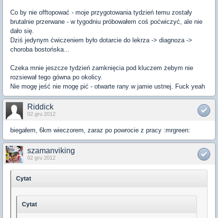
Co by nie offtopować - moje przygotowania tydzień temu zostały
brutalnie przerwane - w tygodniu próbowałem coś poćwiczyć, ale nie
dało się.
Dziś jedynym ćwiczeniem było dotarcie do lekrza -> diagnoza ->
choroba bostońska...
Czeka mnie jeszcze tydzień zamknięcia pod kluczem żebym nie
rozsiewał tego gówna po okolicy.
Nie mogę jeść nie mogę pić - otwarte rany w jamie ustnej. Fuck yeah
Riddick
02 gru 2012
biegałem, 6km wieczorem, zaraz po powrocie z pracy :mrgreen:
szamanviking
02 gru 2012
Cytat
Cytat