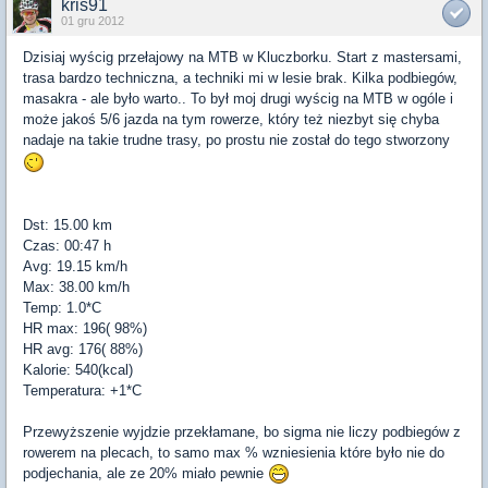
kris91
01 gru 2012
Dzisiaj wyścig przełajowy na MTB w Kluczborku. Start z mastersami,
trasa bardzo techniczna, a techniki mi w lesie brak. Kilka podbiegów,
masakra - ale było warto.. To był moj drugi wyścig na MTB w ogóle i
może jakoś 5/6 jazda na tym rowerze, który też niezbyt się chyba
nadaje na takie trudne trasy, po prostu nie został do tego stworzony
Dst: 15.00 km
Czas: 00:47 h
Avg: 19.15 km/h
Max: 38.00 km/h
Temp: 1.0*C
HR max: 196( 98%)
HR avg: 176( 88%)
Kalorie: 540(kcal)
Temperatura: +1*C
Przewyższenie wyjdzie przekłamane, bo sigma nie liczy podbiegów z
rowerem na plecach, to samo max % wzniesienia które było nie do
podjechania, ale ze 20% miało pewnie