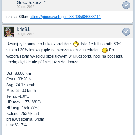
Gosc_łukasz_*
02 gru 2012
dzisiaj 83km
https://picasaweb.go...332685686386114
kris91
02 gru 2012
Dzsiaij tyle samo co Łukasz zrobiłem
Tyle że full na mtb 80%
szosa i 20% las w grupie na okrążeniach z Interkolem
Po
wczorajszym wyścigu przełajowym w Kluczborku nogi na początku
trochę ciężkie ale później już szło dobrze.... :]
Dst: 83.00 km
Czas: 03:26 h
Avg: 24.17 km/h
Max: 35.00 km/h
Temp: -1.0*C
HR max: 177( 88%)
HR avg: 154( 77%)
Kalorie: 2537(kcal)
przewyższenia: 348m
max %: 7%