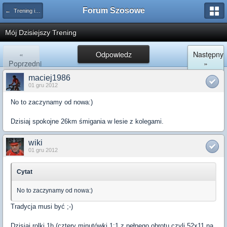
Forum Szosowe
← Trening i zdrowie
Mój Dzisiejszy Trening
«
Odpowiedz
Następny
Poprzedni
»
maciej1986
01 gru 2012
No to zaczynamy od nowa:)
Dzisiaj spokojne 26km śmigania w lesie z kolegami.
wiki
01 gru 2012
Cytat
No to zaczynamy od nowa:)
Tradycja musi być ;-)
Dzisiaj rolki 1h (cztery minutówki 1:1 z pełnego obrotu czyli 52x11 na