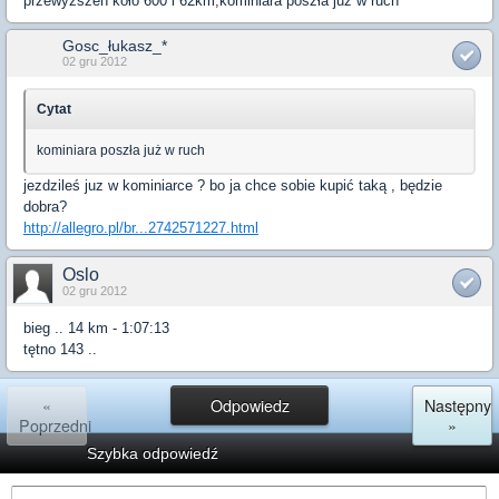
przewyższeń koło 600 i 62km,kominiara poszła już w ruch
Gosc_łukasz_*
02 gru 2012
Cytat
kominiara poszła już w ruch
jezdzileś juz w kominiarce ? bo ja chce sobie kupić taką , będzie
dobra?
http://allegro.pl/br...2742571227.html
Oslo
02 gru 2012
bieg .. 14 km - 1:07:13
tętno 143 ..
«
Odpowiedz
Następny
Poprzedni
»
Szybka odpowiedź