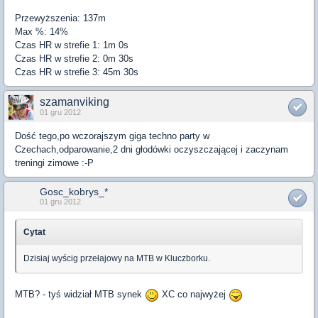
Przewyższenia: 137m
Max %: 14%
Czas HR w strefie 1: 1m 0s
Czas HR w strefie 2: 0m 30s
Czas HR w strefie 3: 45m 30s
szamanviking
01 gru 2012
Dość tego,po wczorajszym giga techno party w
Czechach,odparowanie,2 dni głodówki oczyszczającej i zaczynam
treningi zimowe :-P
Gosc_kobrys_*
01 gru 2012
Cytat
Dzisiaj wyścig przełajowy na MTB w Kluczborku.
MTB? - tyś widział MTB synek
XC co najwyżej