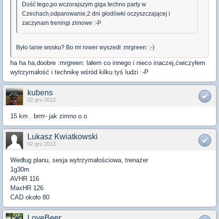
Dość tego,po wczorajszym giga techno party w
Czechach,odparowanie,2 dni głodówki oczyszczającej i
zaczynam treningi zimowe :-P
Było lanie wosku? Bo mi rower wyszedł :mrgreen: ;-)
ha ha ha,doobre :mrgreen: lałem co innego i nieco inaczej,ćwiczyłem
wytrzymałość i technikę wśród kilku tyś ludzi :-P
kubens
02 gru 2012
15 km . brrrr- jak zimno o.o
Lukasz Kwiatkowski
02 gru 2012
Według planu, sesja wytrzymałościowa, trenażer
1g30m
AVHR 116
MaxHR 126
CAD około 80
LoveBeer