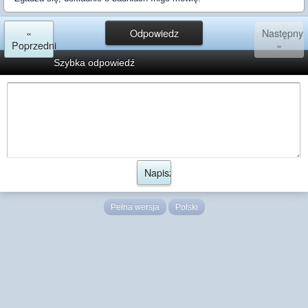
«
Odpowiedz
Następny
Poprzedni
»
Szybka odpowiedź
Pełna wersja
Polski