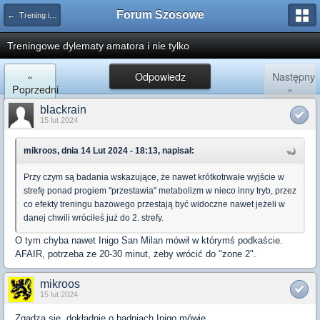
Forum Szosowe
← Trening i zdrowie
Treningowe dylematy amatora i nie tylko
«
Odpowiedz
Następny
Poprzedni
»
blackrain
15 lut 2024
mikroos, dnia 14 Lut 2024 - 18:13, napisał:
Przy czym są badania wskazujące, że nawet krótkotrwałe wyjście w
strefę ponad progiem "przestawia" metabolizm w nieco inny tryb, przez
co efekty treningu bazowego przestają być widoczne nawet jeżeli w
danej chwili wróciłeś już do 2. strefy.
O tym chyba nawet Inigo San Milan mówił w którymś podkaście.
AFAIR, potrzeba ze 20-30 minut, żeby wrócić do "zone 2".
mikroos
15 lut 2024
Zgadza się, dokładnie o badniach Inigo mówię.