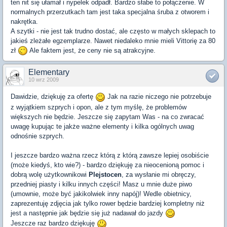
ten nit się ułamał i nypelek odpadł. Bardzo słabe to połączenie. W
normalnych przerzutkach tam jest taka specjalna śruba z otworem i
nakrętka.
A szytki - nie jest tak trudno dostać, ale często w małych sklepach to
jakieś zleżałe egzemplarze. Nawet niedaleko mnie mieli Vittorię za 80
zł
Ale faktem jest, że ceny nie są atrakcyjne.
Elementary
10 wrz 2009
Dawidzie, dziękuję za ofertę
Jak na razie niczego nie potrzebuje
z wyjątkiem szprych i opon, ale z tym myślę, że problemów
większych nie będzie. Jeszcze się zapytam Was - na co zwracać
uwagę kupując te jakże ważne elementy i kilka ogólnych uwag
odnośnie szprych.
I jeszcze bardzo ważna rzecz którą z którą zawsze lepiej osobiście
(może kiedyś, kto wie?) - bardzo dziękuję za nieocenioną pomoc i
dobrą wolę użytkownikowi
Plejstocen
, za wysłanie mi obręczy,
przedniej piasty i kilku innych części! Masz u mnie duże piwo
(umownie, może być jakikolwiek inny napój)! Wedle obietnicy,
zaprezentuję zdjęcia jak tylko rower będzie bardziej kompletny niż
jest a następnie jak będzie się już nadawał do jazdy
Jeszcze raz bardzo dziękuję