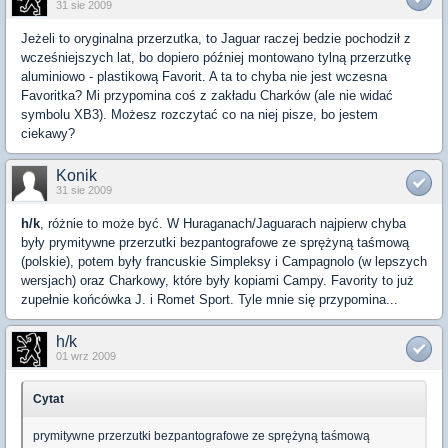
31 sie 2009
Jeżeli to oryginalna przerzutka, to Jaguar raczej bedzie pochodził z
wcześniejszych lat, bo dopiero później montowano tylną przerzutkę
aluminiowo - plastikową Favorit. A ta to chyba nie jest wczesna
Favoritka? Mi przypomina coś z zakładu Charków (ale nie widać
symbolu XB3). Możesz rozczytać co na niej pisze, bo jestem
ciekawy?
Konik
31 sie 2009
h/k
, różnie to może być. W Huraganach/Jaguarach najpierw chyba
były prymitywne przerzutki bezpantografowe ze sprężyną taśmową
(polskie), potem były francuskie Simpleksy i Campagnolo (w lepszych
wersjach) oraz Charkowy, które były kopiami Campy. Favority to już
zupełnie końcówka J. i Romet Sport. Tyle mnie się przypomina...
h/k
01 wrz 2009
Cytat
prymitywne przerzutki bezpantografowe ze sprężyną taśmową