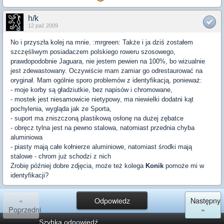
h/k
12 paź 2009
No i przyszła kolej na mnie. :mrgreen: Także i ja dziś zostałem
szczęśliwym posiadaczem polskiego roweru szosowego,
prawdopodobnie Jaguara, nie jestem pewien na 100%, bo wizualnie
jest zdewastowany. Oczywiście mam zamiar go odrestaurować na
oryginał. Mam ogólnie sporo problemów z identyfikacją, ponieważ:
- moje korby są gładziutkie, bez napisów i chromowane,
- mostek jest niesamowicie nietypowy, ma niewielki dodatni kąt
pochylenia, wygląda jak ze Sporta,
- suport ma zniszczoną plastikową osłonę na dużej zębatce
- obręcz tylna jest na pewno stalowa, natomiast przednia chyba
aluminiowa
- piasty mają całe kołnierze aluminiowe, natomiast środki mają
stalowe - chrom już schodzi z nich
Zrobię później dobre zdjęcia, może też kolega
Konik
pomoże mi w
identyfikacji?
«
Odpowiedz
Następny
Poprzedni
»
Szybka odpowiedź