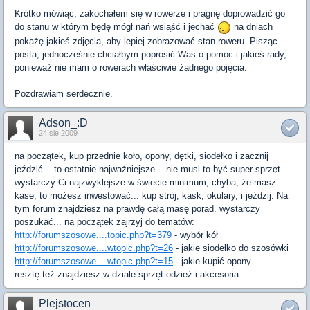
Krótko mówiąc, zakochałem się w rowerze i pragnę doprowadzić go
do stanu w którym będę mógł nań wsiąść i jechać
na dniach
pokażę jakieś zdjęcia, aby lepiej zobrazować stan roweru. Pisząc
posta, jednocześnie chciałbym poprosić Was o pomoc i jakieś rady,
ponieważ nie mam o rowerach właściwie żadnego pojęcia.
Pozdrawiam serdecznie.
Adson_:D
24 sie 2009
na początek, kup przednie koło, opony, dętki, siodełko i zacznij
jeździć... to ostatnie najważniejsze... nie musi to być super sprzęt...
wystarczy Ci najzwyklejsze w świecie minimum, chyba, że masz
kase, to możesz inwestować... kup strój, kask, okulary, i jeździj. Na
tym forum znajdziesz na prawdę całą masę porad. wystarczy
poszukać... na początek zajrzyj do tematów:
http://forumszosowe....topic.php?t=379
- wybór kół
http://forumszosowe....wtopic.php?t=26
- jakie siodełko do szosówki
http://forumszosowe....wtopic.php?t=15
- jakie kupić opony
resztę też znajdziesz w dziale sprzęt odzież i akcesoria
Plejstocen