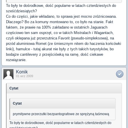
To były te dośrodkowe, dość popularne w latach czterdziestych do
sześćdziesiątych?
Co do części, jakie wkładano, to sprawa jest mocno zróżnicowana.
Dlaczego? Bo za komuny montowano to, co było na stanie. Fakt
faktem, że prawie na 100% zakładano w ostatnich Jaguarach
częściowo ten sam osprzęt, co w takich Mistralach i Wagantach,
czyli oklepana już przerzutnica Favorit (pseudo-simpleksowa), na
przód aluminiowa Romet (ze śmiesznym nitem do haczenia końcówki
linki), hamulce - tutaj akurat nie były z tych takich turystyków, bo
bodajże cantilevery z przejściówką na ramę, dość ciekawe
rozwiązanie.
Konik
01 wrz 2009
Cytat
Cytat
prymitywne przerzutki bezpantografowe ze sprężyną taśmową
To były te dośrodkowe, dość popularne w latach czterdziestych do