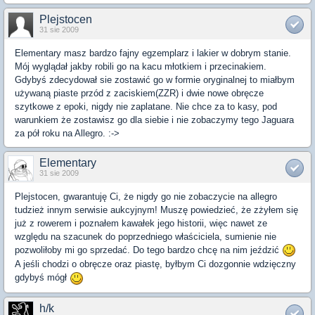
Plejstocen
31 sie 2009
Elementary masz bardzo fajny egzemplarz i lakier w dobrym stanie.
Mój wyglądał jakby robili go na kacu młotkiem i przecinakiem.
Gdybyś zdecydował sie zostawić go w formie oryginalnej to miałbym
używaną piaste przód z zaciskiem(ZZR) i dwie nowe obręcze
szytkowe z epoki, nigdy nie zaplatane. Nie chce za to kasy, pod
warunkiem że zostawisz go dla siebie i nie zobaczymy tego Jaguara
za pół roku na Allegro. :->
Elementary
31 sie 2009
Plejstocen, gwarantuję Ci, że nigdy go nie zobaczycie na allegro
tudzież innym serwisie aukcyjnym! Muszę powiedzieć, że zżyłem się
już z rowerem i poznałem kawałek jego historii, więc nawet ze
względu na szacunek do poprzedniego właściciela, sumienie nie
pozwoliłoby mi go sprzedać. Do tego bardzo chcę na nim jeździć
A jeśli chodzi o obręcze oraz piastę, byłbym Ci dozgonnie wdzięczny
gdybyś mógł
h/k