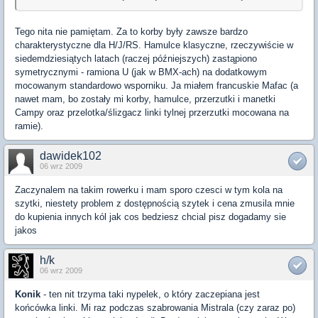
Tego nita nie pamiętam. Za to korby były zawsze bardzo
charakterystyczne dla H/J/RS. Hamulce klasyczne, rzeczywiście w
siedemdziesiątych latach (raczej późniejszych) zastąpiono
symetrycznymi - ramiona U (jak w BMX-ach) na dodatkowym
mocowanym standardowo wsporniku. Ja miałem francuskie Mafac (a
nawet mam, bo zostały mi korby, hamulce, przerzutki i manetki
Campy oraz przelotka/ślizgacz linki tylnej przerzutki mocowana na
ramie).
dawidek102
06 wrz 2009
Zaczynalem na takim rowerku i mam sporo czesci w tym kola na
szytki, niestety problem z dostępnością szytek i cena zmusila mnie
do kupienia innych kól jak cos bedziesz chcial pisz dogadamy sie
jakos
h/k
06 wrz 2009
Konik
- ten nit trzyma taki nypelek, o który zaczepiana jest
końcówka linki. Mi raz podczas szabrowania Mistrala (czy zaraz po)