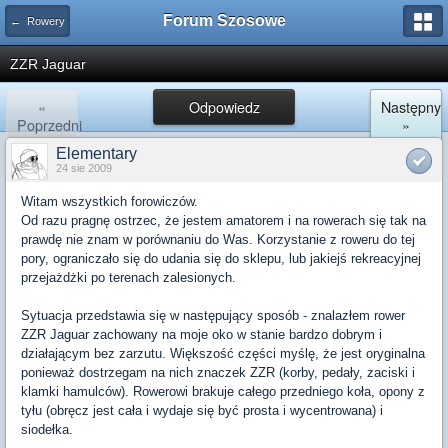
Forum Szosowe
← Rowery
ZZR Jaguar
«
Odpowiedz
Następny
Poprzedni
»
Elementary
24 sie 2009
Witam wszystkich forowiczów.
Od razu pragnę ostrzec, że jestem amatorem i na rowerach się tak na
prawdę nie znam w porównaniu do Was. Korzystanie z roweru do tej
pory, ograniczało się do udania się do sklepu, lub jakiejś rekreacyjnej
przejażdżki po terenach zalesionych.
Sytuacja przedstawia się w następujący sposób - znalazłem rower
ZZR Jaguar zachowany na moje oko w stanie bardzo dobrym i
działającym bez zarzutu. Większość części myślę, że jest oryginalna
ponieważ dostrzegam na nich znaczek ZZR (korby, pedały, zaciski i
klamki hamulców). Rowerowi brakuje całego przedniego koła, opony z
tyłu (obręcz jest cała i wydaje się być prosta i wycentrowana) i
siodełka.