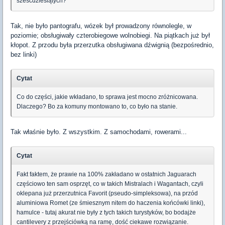
sześćdziesiątych?
Tak, nie było pantografu, wózek był prowadzony równolegle, w
poziomie; obsługiwały czterobiegowe wolnobiegi. Na piątkach już był
kłopot. Z przodu była przerzutka obsługiwana dźwignią (bezpośrednio,
bez linki)
Cytat
Co do części, jakie wkładano, to sprawa jest mocno zróżnicowana.
Dlaczego? Bo za komuny montowano to, co było na stanie.
Tak właśnie było. Z wszystkim. Z samochodami, rowerami...
Cytat
Fakt faktem, że prawie na 100% zakładano w ostatnich Jaguarach
częściowo ten sam osprzęt, co w takich Mistralach i Wagantach, czyli
oklepana już przerzutnica Favorit (pseudo-simpleksowa), na przód
aluminiowa Romet (ze śmiesznym nitem do haczenia końcówki linki),
hamulce - tutaj akurat nie były z tych takich turystyków, bo bodajże
cantilevery z przejściówką na ramę, dość ciekawe rozwiązanie.