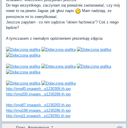
Do tego wszystkiego, zaczynam się poważnie zastanawiać, czy mój
rower to na pewno Jaguar, jak głosi napis
Mam nadzieję, że
pomożecie mi to zweryfikować.
Jeszcze zapytam - co nim sądzicie "okiem fachowca"? Coś z niego
będzie?
A tymczasem z niemałym opóźnieniem prezentuję zdjęcia:
http://img40.imagesh...p1230309.th.jpg
http://img200.images...p1230299.th.jpg
http://img87.imagesh...p1230293.th.jpg
http://img198.images...p1230286.th.jpg
http://img11.imagesh...p1230391.th.jpg
Gosc_Anonymous_*