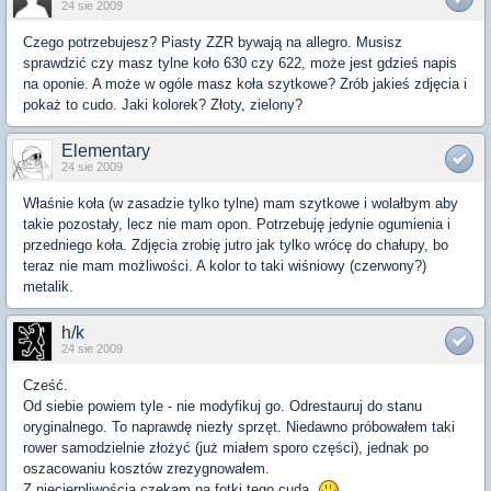
24 sie 2009
Czego potrzebujesz? Piasty ZZR bywają na allegro. Musisz
sprawdzić czy masz tylne koło 630 czy 622, może jest gdzieś napis
na oponie. A może w ogóle masz koła szytkowe? Zrób jakieś zdjęcia i
pokaż to cudo. Jaki kolorek? Złoty, zielony?
Elementary
24 sie 2009
Właśnie koła (w zasadzie tylko tylne) mam szytkowe i wolałbym aby
takie pozostały, lecz nie mam opon. Potrzebuję jedynie ogumienia i
przedniego koła. Zdjęcia zrobię jutro jak tylko wrócę do chałupy, bo
teraz nie mam możliwości. A kolor to taki wiśniowy (czerwony?)
metalik.
h/k
24 sie 2009
Cześć.
Od siebie powiem tyle - nie modyfikuj go. Odrestauruj do stanu
oryginalnego. To naprawdę niezły sprzęt. Niedawno próbowałem taki
rower samodzielnie złożyć (już miałem sporo części), jednak po
oszacowaniu kosztów zrezygnowałem.
Z niecierpliwością czekam na fotki tego cuda.