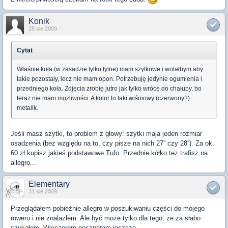
Konik
25 sie 2009
Cytat
Właśnie koła (w zasadzie tylko tylne) mam szytkowe i wolałbym aby
takie pozostały, lecz nie mam opon. Potrzebuję jedynie ogumienia i
przedniego koła. Zdjęcia zrobię jutro jak tylko wrócę do chałupy, bo
teraz nie mam możliwości. A kolor to taki wiśniowy (czerwony?)
metalik.
Jeśli masz szytki, to problem z głowy: szytki maja jeden rozmiar
osadzenia (bez względu na to, czy pisze na nich 27'' czy 28''). Za ok.
60 zł kupisz jakieś podstawowe Tufo. Przednie kółko tez trafisz na
allegro...
Elementary
31 sie 2009
Przeglądałem pobieżnie allegro w poszukiwaniu części do mojego
roweru i nie znalazłem. Ale być może tylko dla tego, że za słabo
szukałem. Wieczorem poszperam jeszcze.