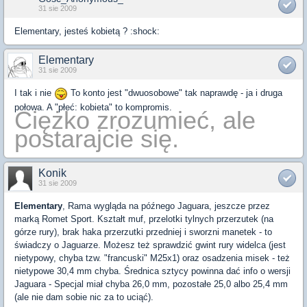
31 sie 2009
Elementary, jesteś kobietą ? :shock:
Elementary
31 sie 2009
I tak i nie
To konto jest "dwuosobowe" tak naprawdę - ja i druga
połowa. A "płeć: kobieta" to kompromis.
Ciężko zrozumieć, ale
postarajcie się.
Konik
31 sie 2009
Elementary
, Rama wygląda na późnego Jaguara, jeszcze przez
marką Romet Sport. Kształt muf, przelotki tylnych przerzutek (na
górze rury), brak haka przerzutki przedniej i sworzni manetek - to
świadczy o Jaguarze. Możesz też sprawdzić gwint rury widelca (jest
nietypowy, chyba tzw. "francuski" M25x1) oraz osadzenia misek - też
nietypowe 30,4 mm chyba. Średnica sztycy powinna dać info o wersji
Jaguara - Specjal miał chyba 26,0 mm, pozostałe 25,0 albo 25,4 mm
(ale nie dam sobie nic za to uciąć).