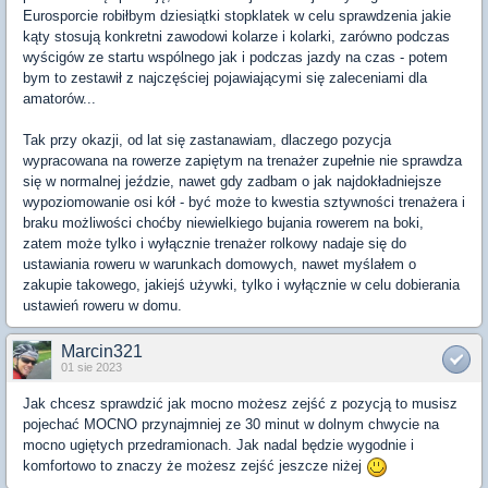
Eurosporcie robiłbym dziesiątki stopklatek w celu sprawdzenia jakie
kąty stosują konkretni zawodowi kolarze i kolarki, zarówno podczas
wyścigów ze startu wspólnego jak i podczas jazdy na czas - potem
bym to zestawił z najczęściej pojawiającymi się zaleceniami dla
amatorów...
Tak przy okazji, od lat się zastanawiam, dlaczego pozycja
wypracowana na rowerze zapiętym na trenażer zupełnie nie sprawdza
się w normalnej jeździe, nawet gdy zadbam o jak najdokładniejsze
wypoziomowanie osi kół - być może to kwestia sztywności trenażera i
braku możliwości choćby niewielkiego bujania rowerem na boki,
zatem może tylko i wyłącznie trenażer rolkowy nadaje się do
ustawiania roweru w warunkach domowych, nawet myślałem o
zakupie takowego, jakiejś używki, tylko i wyłącznie w celu dobierania
ustawień roweru w domu.
Marcin321
01 sie 2023
Jak chcesz sprawdzić jak mocno możesz zejść z pozycją to musisz
pojechać MOCNO przynajmniej ze 30 minut w dolnym chwycie na
mocno ugiętych przedramionach. Jak nadal będzie wygodnie i
komfortowo to znaczy że możesz zejść jeszcze niżej