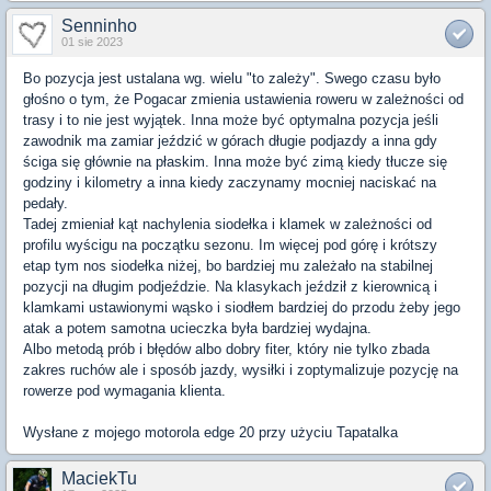
Senninho
01 sie 2023
Bo pozycja jest ustalana wg. wielu "to zależy". Swego czasu było
głośno o tym, że Pogacar zmienia ustawienia roweru w zależności od
trasy i to nie jest wyjątek. Inna może być optymalna pozycja jeśli
zawodnik ma zamiar jeździć w górach długie podjazdy a inna gdy
ściga się głównie na płaskim. Inna może być zimą kiedy tłucze się
godziny i kilometry a inna kiedy zaczynamy mocniej naciskać na
pedały.
Tadej zmieniał kąt nachylenia siodełka i klamek w zależności od
profilu wyścigu na początku sezonu. Im więcej pod górę i krótszy
etap tym nos siodełka niżej, bo bardziej mu zależało na stabilnej
pozycji na długim podjeździe. Na klasykach jeździł z kierownicą i
klamkami ustawionymi wąsko i siodłem bardziej do przodu żeby jego
atak a potem samotna ucieczka była bardziej wydajna.
Albo metodą prób i błędów albo dobry fiter, który nie tylko zbada
zakres ruchów ale i sposób jazdy, wysiłki i zoptymalizuje pozycję na
rowerze pod wymagania klienta.
Wysłane z mojego motorola edge 20 przy użyciu Tapatalka
MaciekTu