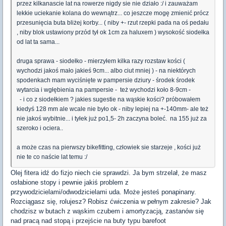
przez kilkanascie lat na rowerze nigdy sie nie działo :/ i zauważam
lekkie uciekanie kolana do wewnątrz... co jeszcze mogę zmienić prócz
przesunięcia buta bliżej korby... ( niby +- rzut rzepki pada na oś pedału
, niby blok ustawiony przód tył ok 1cm za haluxem ) wysokość siodełka
od lat ta sama...
druga sprawa - siodełko - mierzyłem kilka razy rozstaw kości (
wychodzi jakoś mało jakieś 9cm... albo ciut mniej ) - na niektórych
spodenkach mam wyciśnięte w pampersie dziury - środek środek
wytarcia i wgłębienia na pampersie - też wychodzi koło 8-9cm -
- i co z siodełkiem ? jakies sugestie na wąskie kości? próbowałem
kiedyś 128 mm ale wcale nie było ok - niby lepiej na +-140mm- ale też
nie jakoś wybitnie... i tyłek już po1,5- 2h zaczyna boleć. na 155 już za
szeroko i ociera..
a może czas na pierwszy bikefitting, człowiek sie starzeje , kości już
nie te co naście lat temu :/
Olej fitera idź do fizjo niech cie sprawdzi. Ja bym strzelał, że masz
osłabione stopy i pewnie jakiś problem z
przywodzicielami/odwodzicielami uda. Może jesteś ponapinany.
Rozciągasz się, rolujesz? Robisz ćwiczenia w pełnym zakresie? Jak
chodzisz w butach z wąskim czubem i amortyzacją, zastanów się
nad pracą nad stopą i przejście na buty typu barefoot