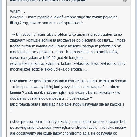
Witam ....
odkopie , i mam pytanie o jakieś drobne sugestie zanim pojde na
fitting żeby jeszcze samemu coś sprobować:
- w tym sezonie mam jakiś problem z kolanami ( przebiegałem zime
złapałam kontuzje achillesa jak zawsze po bieganiu coś trafi.... i może
troche zużyłem kolana ale.. ) wiele lat temu zacząłem jeździć bo nie
mogłem biegać z powodu kolan - kilkanaście lat zero problemów,
nawet na dystansach 10-12 godzin longiem....
w tym sezonie zauważyłem że kolano zwłaszcza lewe zwłaszcza przy
mocniejszej jeździe lekko ucieka do środka . ....
Rozumiem że generalna zasada mowi że jak kolano ucieka do środka
- to but przesuwamy bliżej korby czyli bloki na zewnątrz ? - dobrze
kminie ? a jak ucieka na zewnątrz - odsuwamy but na zewnątrz ew
dodajemy dystans do osi pedału . ? coś jeszcze ?
jak z rotacją buta ( siadając na blacie stopy ustawiają sie na kaczke )
?
( choć próbowałem i nie zbyt działa ) ,mimo to pojawia sie czasem ból
po zewnętrznej a czasem wewnętrznej stronie rzepki , nie jakiś mocny
ale odczuwalny ale czuje jakby chondromolacja się odzywałą co