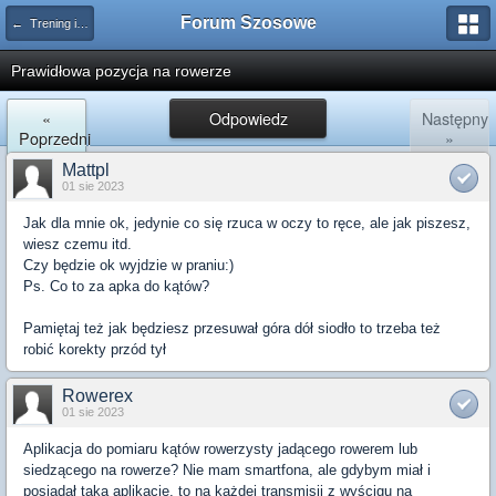
Forum Szosowe
← Trening i zdrowie
Prawidłowa pozycja na rowerze
«
Odpowiedz
Następny
Poprzedni
»
Mattpl
01 sie 2023
Jak dla mnie ok, jedynie co się rzuca w oczy to ręce, ale jak piszesz,
wiesz czemu itd.
Czy będzie ok wyjdzie w praniu:)
Ps. Co to za apka do kątów?
Pamiętaj też jak będziesz przesuwał góra dół siodło to trzeba też
robić korekty przód tył
Rowerex
01 sie 2023
Aplikacja do pomiaru kątów rowerzysty jadącego rowerem lub
siedzącego na rowerze? Nie mam smartfona, ale gdybym miał i
posiadał taką aplikację, to na każdej transmisji z wyścigu na