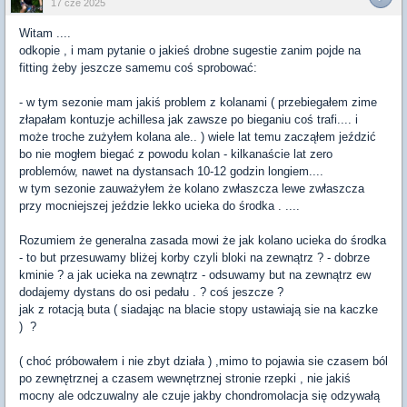
17 cze 2025
Witam ....
odkopie , i mam pytanie o jakieś drobne sugestie zanim pojde na
fitting żeby jeszcze samemu coś sprobować:
- w tym sezonie mam jakiś problem z kolanami ( przebiegałem zime
złapałam kontuzje achillesa jak zawsze po bieganiu coś trafi.... i
może troche zużyłem kolana ale.. ) wiele lat temu zacząłem jeździć
bo nie mogłem biegać z powodu kolan - kilkanaście lat zero
problemów, nawet na dystansach 10-12 godzin longiem....
w tym sezonie zauważyłem że kolano zwłaszcza lewe zwłaszcza
przy mocniejszej jeździe lekko ucieka do środka . ....
Rozumiem że generalna zasada mowi że jak kolano ucieka do środka
- to but przesuwamy bliżej korby czyli bloki na zewnątrz ? - dobrze
kminie ? a jak ucieka na zewnątrz - odsuwamy but na zewnątrz ew
dodajemy dystans do osi pedału . ? coś jeszcze ?
jak z rotacją buta ( siadając na blacie stopy ustawiają sie na kaczke
) ?
( choć próbowałem i nie zbyt działa ) ,mimo to pojawia sie czasem ból
po zewnętrznej a czasem wewnętrznej stronie rzepki , nie jakiś
mocny ale odczuwalny ale czuje jakby chondromolacja się odzywałą