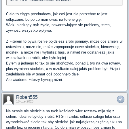
Ciało to ciągła przebudowa, jak coś jest nie potrzebne to jest
odłączane, bo po co marnować na to energię.
Wiek, siedzący tryb życia, nawarstwiające się problemy, stres,
żywność wszystko wpływa.
Z Fiterem to bywa różnie pójdziesz zrobi pomiary, może coś zmieni w
ustawieniu, może nie, może zaproponuje nowe siodełko, kierownicę,
mostek, a może nie i wybulisz hajs, a nawet nie dostaniesz jakiś
wskazówek co robić, aby było lepiej.
Byłem u jednego to tak to się skończyło, ponad 1 tys na dwa rowery,
plus wymiana siodełek, a w rezultacie dalej jakiś problem był. Fizjo i
zagłębianie się w temat coś popchnęło dalej.
Ale wiadome Fiterzy bywają różni.
Robert555
18 cze 2025
Na szosie nie siedzicie na tych kościach więc rozstaw mija się z
celem. Idealnie byłoby zrobić RTG i i zrobić odbicie całego łuku oraz
wymodelować siodło tak aby siedział jak największą częścią łuku na
siodle bez gniecenie i tarcia. Co do zmian w pozycji bez zmian to