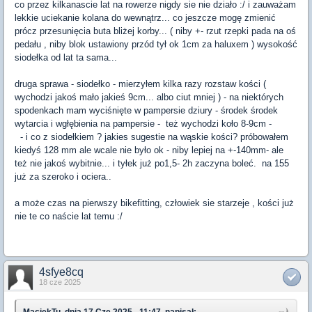
co przez kilkanascie lat na rowerze nigdy sie nie działo :/ i zauważam
lekkie uciekanie kolana do wewnątrz... co jeszcze mogę zmienić
prócz przesunięcia buta bliżej korby... ( niby +- rzut rzepki pada na oś
pedału , niby blok ustawiony przód tył ok 1cm za haluxem ) wysokość
siodełka od lat ta sama...
druga sprawa - siodełko - mierzyłem kilka razy rozstaw kości (
wychodzi jakoś mało jakieś 9cm... albo ciut mniej ) - na niektórych
spodenkach mam wyciśnięte w pampersie dziury - środek środek
wytarcia i wgłębienia na pampersie - też wychodzi koło 8-9cm -
- i co z siodełkiem ? jakies sugestie na wąskie kości? próbowałem
kiedyś 128 mm ale wcale nie było ok - niby lepiej na +-140mm- ale
też nie jakoś wybitnie... i tyłek już po1,5- 2h zaczyna boleć. na 155
już za szeroko i ociera..
a może czas na pierwszy bikefitting, człowiek sie starzeje , kości już
nie te co naście lat temu :/
4sfye8cq
18 cze 2025
MaciekTu, dnia 17 Cze 2025 - 11:47, napisał: