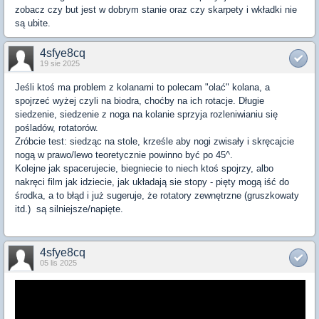
zobacz czy but jest w dobrym stanie oraz czy skarpety i wkładki nie
są ubite.
4sfye8cq
19 sie 2025
Jeśli ktoś ma problem z kolanami to polecam "olać" kolana, a
spojrzeć wyżej czyli na biodra, choćby na ich rotacje. Długie
siedzenie, siedzenie z noga na kolanie sprzyja rozleniwianiu się
pośladów, rotatorów.
Zróbcie test: siedząc na stole, krześle aby nogi zwisały i skręcajcie
nogą w prawo/lewo teoretycznie powinno być po 45^.
Kolejne jak spacerujecie, biegniecie to niech ktoś spojrzy, albo
nakręci film jak idziecie, jak układają sie stopy - pięty mogą iść do
środka, a to błąd i już sugeruje, że rotatory zewnętrzne (gruszkowaty
itd.) są silniejsze/napięte.
4sfye8cq
05 lis 2025