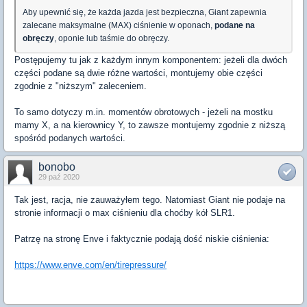
Aby upewnić się, że każda jazda jest bezpieczna, Giant zapewnia
zalecane maksymalne (MAX) ciśnienie w oponach,
podane na
obręczy
, oponie lub taśmie do obręczy.
Postępujemy tu jak z każdym innym komponentem: jeżeli dla dwóch
części podane są dwie różne wartości, montujemy obie części
zgodnie z "niższym" zaleceniem.
To samo dotyczy m.in. momentów obrotowych - jeżeli na mostku
mamy X, a na kierownicy Y, to zawsze montujemy zgodnie z niższą
spośród podanych wartości.
bonobo
29 paź 2020
Tak jest, racja, nie zauważyłem tego. Natomiast Giant nie podaje na
stronie informacji o max ciśnieniu dla choćby kół SLR1.
Patrzę na stronę Enve i faktycznie podają dość niskie ciśnienia:
https://www.enve.com/en/tirepressure/