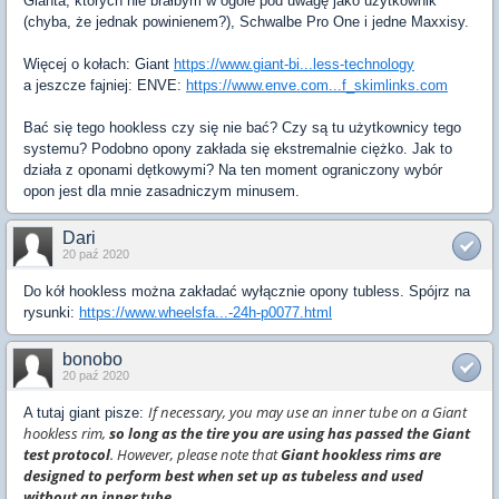
Gianta, których nie brałbym w ogóle pod uwagę jako użytkownik
(chyba, że jednak powinienem?), Schwalbe Pro One i jedne Maxxisy.
Więcej o kołach: Giant
https://www.giant-bi...less-technology
a jeszcze fajniej: ENVE:
https://www.enve.com...f_skimlinks.com
Bać się tego hookless czy się nie bać? Czy są tu użytkownicy tego
systemu? Podobno opony zakłada się ekstremalnie ciężko. Jak to
działa z oponami dętkowymi? Na ten moment ograniczony wybór
opon jest dla mnie zasadniczym minusem.
Dari
20 paź 2020
Do kół hookless można zakładać wyłącznie opony tubless. Spójrz na
rysunki:
https://www.wheelsfa...-24h-p0077.html
bonobo
20 paź 2020
If necessary, you may use an inner tube on a Giant
A tutaj giant pisze:
hookless rim,
so long as the tire you are using has passed the Giant
test protocol
. However, please note that
Giant hookless rims are
designed to perform best when set up as tubeless and used
without an inner tube.