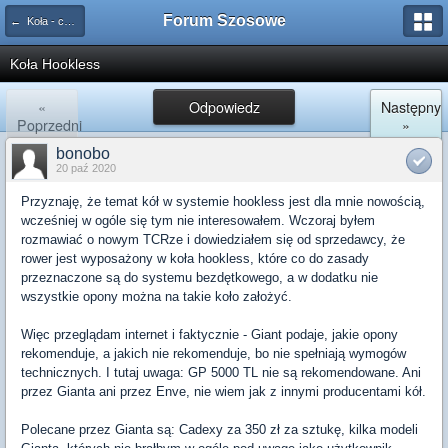
Forum Szosowe
← Koła - części do kół - ogumienie
Koła Hookless
«
Odpowiedz
Następny
Poprzedni
»
bonobo
20 paź 2020
Przyznaję, że temat kół w systemie hookless jest dla mnie nowością,
wcześniej w ogóle się tym nie interesowałem. Wczoraj byłem
rozmawiać o nowym TCRze i dowiedziałem się od sprzedawcy, że
rower jest wyposażony w koła hookless, które co do zasady
przeznaczone są do systemu bezdętkowego, a w dodatku nie
wszystkie opony można na takie koło założyć.
Więc przeglądam internet i faktycznie - Giant podaje, jakie opony
rekomenduje, a jakich nie rekomenduje, bo nie spełniają wymogów
technicznych. I tutaj uwaga: GP 5000 TL nie są rekomendowane. Ani
przez Gianta ani przez Enve, nie wiem jak z innymi producentami kół.
Polecane przez Gianta są: Cadexy za 350 zł za sztukę, kilka modeli