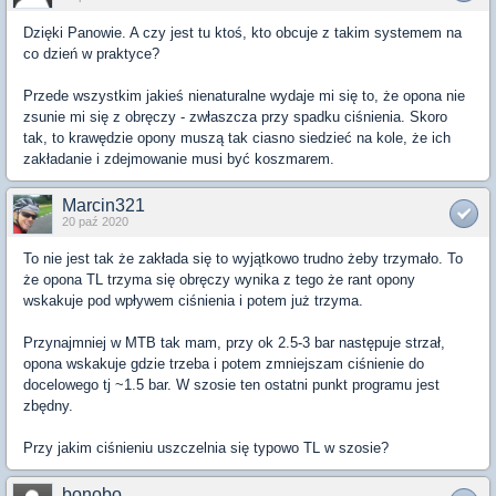
Dzięki Panowie. A czy jest tu ktoś, kto obcuje z takim systemem na
co dzień w praktyce?
Przede wszystkim jakieś nienaturalne wydaje mi się to, że opona nie
zsunie mi się z obręczy - zwłaszcza przy spadku ciśnienia. Skoro
tak, to krawędzie opony muszą tak ciasno siedzieć na kole, że ich
zakładanie i zdejmowanie musi być koszmarem.
Marcin321
20 paź 2020
To nie jest tak że zakłada się to wyjątkowo trudno żeby trzymało. To
że opona TL trzyma się obręczy wynika z tego że rant opony
wskakuje pod wpływem ciśnienia i potem już trzyma.
Przynajmniej w MTB tak mam, przy ok 2.5-3 bar następuje strzał,
opona wskakuje gdzie trzeba i potem zmniejszam ciśnienie do
docelowego tj ~1.5 bar. W szosie ten ostatni punkt programu jest
zbędny.
Przy jakim ciśnieniu uszczelnia się typowo TL w szosie?
bonobo