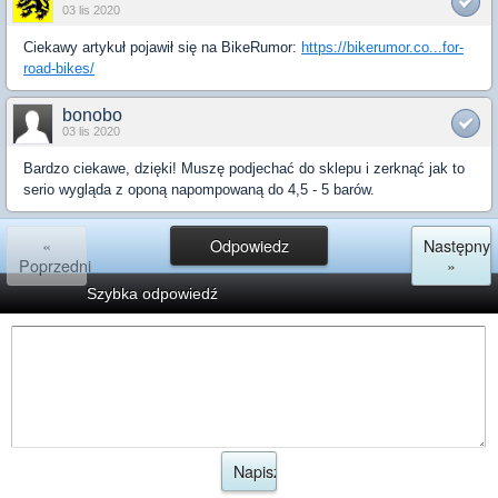
03 lis 2020
Ciekawy artykuł pojawił się na BikeRumor:
https://bikerumor.co...for-
road-bikes/
bonobo
03 lis 2020
Bardzo ciekawe, dzięki! Muszę podjechać do sklepu i zerknąć jak to
serio wygląda z oponą napompowaną do 4,5 - 5 barów.
«
Odpowiedz
Następny
Poprzedni
»
Szybka odpowiedź