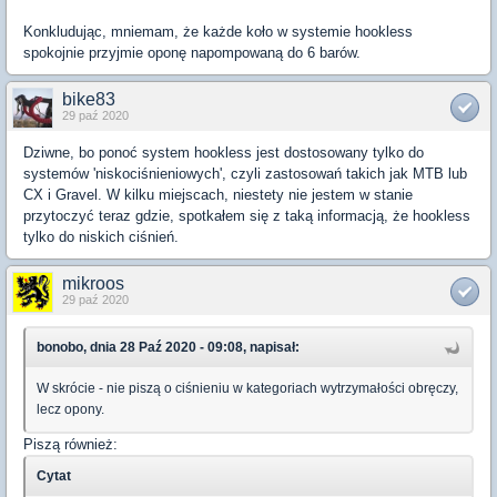
Konkludując, mniemam, że każde koło w systemie hookless
spokojnie przyjmie oponę napompowaną do 6 barów.
bike83
29 paź 2020
Dziwne, bo ponoć system hookless jest dostosowany tylko do
systemów 'niskociśnieniowych', czyli zastosowań takich jak MTB lub
CX i Gravel. W kilku miejscach, niestety nie jestem w stanie
przytoczyć teraz gdzie, spotkałem się z taką informacją, że hookless
tylko do niskich ciśnień.
mikroos
29 paź 2020
bonobo, dnia 28 Paź 2020 - 09:08, napisał:
W skrócie - nie piszą o ciśnieniu w kategoriach wytrzymałości obręczy,
lecz opony.
Piszą również:
Cytat