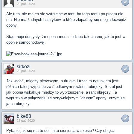
20 paź 2020
Ale tutaj nie ma co się wstrzelać w rant, bo tego rantu po prostu nie
ma. Nie ma żadnych haczyków, o które złapać by się mogła krawędź
opony.
Stąd moje domysły, że opona musi siedzieć tak ciasno, jak to jest w
oponie samochodowej.
sirkozi
20 paź 2020
Jak widać, między pierwszym, a drugim i trzecim rysunkiem jest
różnica takiej wypustki za środkowym rowkiem obręczy. Strzał jest
jak opona wskakuje między to wybrzuszenie, a rant obręczy. Ta
wypustka w połączeniu ze sztywniejszym "drutem" opony utrzymuje
ją na obręczy.
bike83
28 paź 2020
Pytanie jak się ma to do limitu ciśnienia w szosie? Czy obręcz