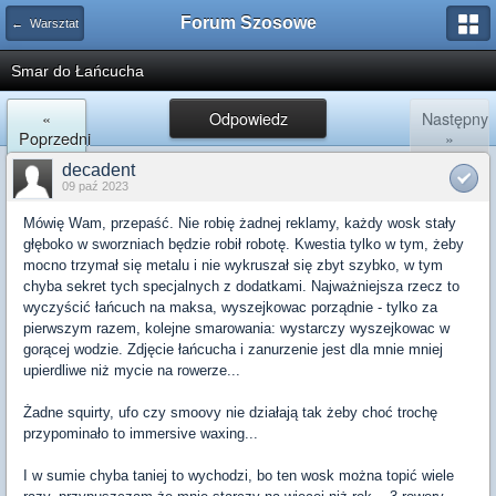
Forum Szosowe
← Warsztat
Smar do Łańcucha
«
Odpowiedz
Następny
Poprzedni
»
decadent
09 paź 2023
Mówię Wam, przepaść. Nie robię żadnej reklamy, każdy wosk stały
głęboko w sworzniach będzie robił robotę. Kwestia tylko w tym, żeby
mocno trzymał się metalu i nie wykruszał się zbyt szybko, w tym
chyba sekret tych specjalnych z dodatkami. Najważniejsza rzecz to
wyczyścić łańcuch na maksa, wyszejkowac porządnie - tylko za
pierwszym razem, kolejne smarowania: wystarczy wyszejkowac w
gorącej wodzie. Zdjęcie łańcucha i zanurzenie jest dla mnie mniej
upierdliwe niż mycie na rowerze...
Żadne squirty, ufo czy smoovy nie działają tak żeby choć trochę
przypominało to immersive waxing...
I w sumie chyba taniej to wychodzi, bo ten wosk można topić wiele