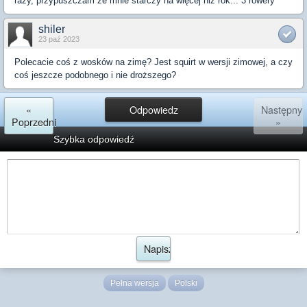
razy, przypuszczam że mnie starczy na więcej niż rok... 3 rowery
shiler
23 paź 2023
Polecacie coś z wosków na zimę? Jest squirt w wersji zimowej, a czy
coś jeszcze podobnego i nie droższego?
«
Odpowiedz
Następny
Poprzedni
»
Szybka odpowiedź
Pełna wersja
Polski