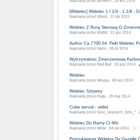
Napisany przez jaroMKV ,
29 wrz 2014
[Widelec] Widelec 1 I 1/4 - 1 1/8 
Napisany przez d8wid ,
21 sty 2015
Widelec Z Rurą Sterową O Zmiennej
Napisany przez Walfot ,
31 gru 2014
Author Ca 7700 54. Pekl Widelec P
Napisany przez topno ,
06 lis 2014
Wytrzymalosc Zmeczeniowa Karbo
Napisany przez Red Bull ,
16 paź 2014
Widelec
Napisany przez Wouga ,
08 wrz 2014
Widelec Sztywny
Napisany przez Pagu ,
28 maj 2014
Cube aeroal - wideł
Napisany przez Gosc_wojciech_bmv_* ,
Widelec Do Ramy Cr-Mo
Napisany przez Metal ,
04 sie 2014
1
Poszukiwania Widelna Do Gazelle 