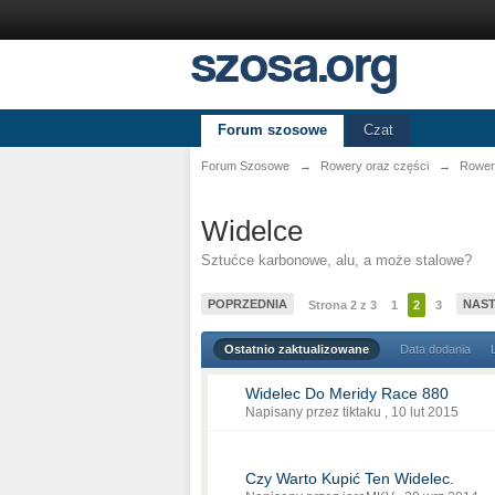
Forum szosowe
Czat
Forum Szosowe
→
Rowery oraz części
→
Rower
Widelce
Sztućce karbonowe, alu, a może stalowe?
POPRZEDNIA
NAS
Strona 2 z 3
1
2
3
Ostatnio zaktualizowane
Data dodania
Widelec Do Meridy Race 880
Napisany przez tiktaku ,
10 lut 2015
Czy Warto Kupić Ten Widelec.