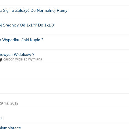
- Da Się To Założyć Do Normalnej Ramy
 Średnicy Od 1-1/4' Do 1-1/8'
o Wypadku. Jaki Kupic ?
nowych Widelcow ?
carbon widelec wymiana
29 maj 2012
2
Olympiarace