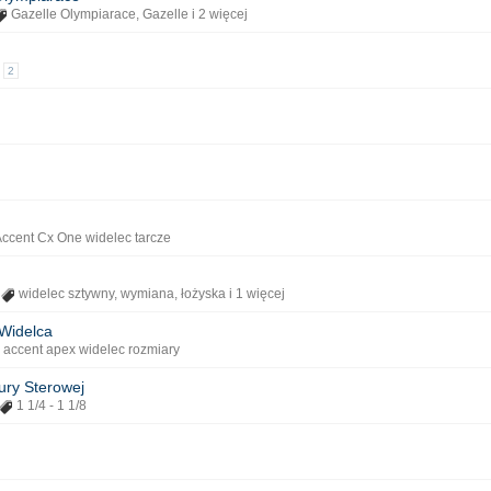
Gazelle Olympiarace
,
Gazelle
i 2 więcej
2
ccent Cx One widelec tarcze
widelec sztywny
,
wymiana
,
łożyska
i 1 więcej
Widelca
accent apex widelec rozmiary
ury Sterowej
1 1/4 - 1 1/8