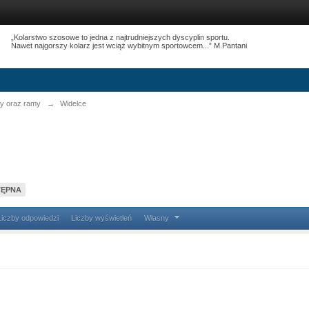
„Kolarstwo szosowe to jedna z najtrudniejszych dyscyplin sportu.
Nawet najgorszy kolarz jest wciąż wybitnym sportowcem...” M.Pantani
y oraz ramy
→
Widelce
TĘPNA
Liczby odpowiedzi
Liczby wyświetleń
Własny