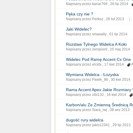
Napisany przez kanar768 ,
28 lip 2014
Pęka czy nie ?
Napisany przez Perkoz ,
26 lut 2013
1
Jaki Widelec?
Napisany przez smaaally ,
01 lip 2014
Rozstaw Tylnego Widelca A Koło
Napisany przez zeropoint ,
25 maj 2014
Widelec Pod Ramę Accent Cx One
Napisany przez elcidx ,
17 kwi 2014
A
Wymiana Widelca - Łozyska
Napisany przez Pawik_86 ,
30 kwi 2014
Rama Accent Apex Jakie Rozmiary 
Napisany przez zibi132 ,
16 kwi 2014
Karbon/alu Ze Zmienną Średnicą R
Napisany przez Siara_iwj ,
08 wrz 2013
dugość rury widelca
Napisany przez jakis12341 ,
29 lip 2013