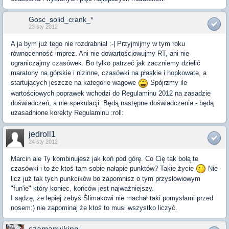
Gosc_solid_crank_*
23 sty 2012
A ja bym już tego nie rozdrabniał :-| Przyjmijmy w tym roku
równocenność imprez. Ani nie dowartościowujmy RT, ani nie
ograniczajmy czasówek. Bo tylko patrzeć jak zaczniemy dzielić
maratony na górskie i nizinne, czasówki na płaskie i hopkowate, a
startujących jeszcze na kategorie wagowe
Spójrzmy ile
wartościowych poprawek wchodzi do Regulaminu 2012 na zasadzie
doświadczeń, a nie spekulacji. Będą następne doświadczenia - będą
uzasadnione korekty Regulaminu :roll:
jedroll1
24 sty 2012
Marcin ale Ty kombinujesz jak koń pod górę. Co Cię tak bolą te
czasówki i to że ktoś tam sobie nałapie punktów? Takie życie
Nie
licz już tak tych punkcików bo zapomnisz o tym przysłowiowym
"fun'ie" który koniec, końców jest najważniejszy.
I sądzę, że lepiej żebyś Ślimakowi nie machał taki pomysłami przed
nosem:) nie zapominaj że ktoś to musi wszystko liczyć.