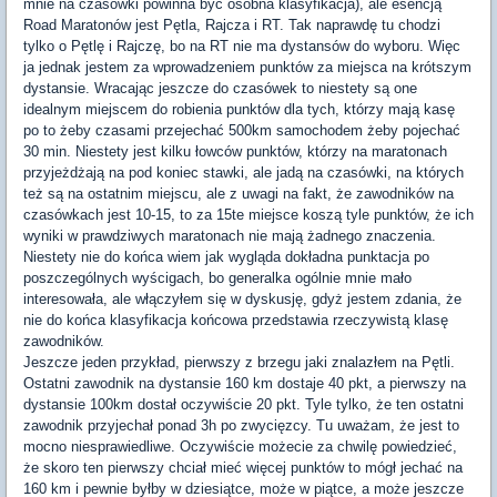
mnie na czasówki powinna być osobna klasyfikacja), ale esencją
Road Maratonów jest Pętla, Rajcza i RT. Tak naprawdę tu chodzi
tylko o Pętlę i Rajczę, bo na RT nie ma dystansów do wyboru. Więc
ja jednak jestem za wprowadzeniem punktów za miejsca na krótszym
dystansie. Wracając jeszcze do czasówek to niestety są one
idealnym miejscem do robienia punktów dla tych, którzy mają kasę
po to żeby czasami przejechać 500km samochodem żeby pojechać
30 min. Niestety jest kilku łowców punktów, którzy na maratonach
przyjeżdżają na pod koniec stawki, ale jadą na czasówki, na których
też są na ostatnim miejscu, ale z uwagi na fakt, że zawodników na
czasówkach jest 10-15, to za 15te miejsce koszą tyle punktów, że ich
wyniki w prawdziwych maratonach nie mają żadnego znaczenia.
Niestety nie do końca wiem jak wygląda dokładna punktacja po
poszczególnych wyścigach, bo generalka ogólnie mnie mało
interesowała, ale włączyłem się w dyskusję, gdyż jestem zdania, że
nie do końca klasyfikacja końcowa przedstawia rzeczywistą klasę
zawodników.
Jeszcze jeden przykład, pierwszy z brzegu jaki znalazłem na Pętli.
Ostatni zawodnik na dystansie 160 km dostaje 40 pkt, a pierwszy na
dystansie 100km dostał oczywiście 20 pkt. Tyle tylko, że ten ostatni
zawodnik przyjechał ponad 3h po zwycięzcy. Tu uważam, że jest to
mocno niesprawiedliwe. Oczywiście możecie za chwilę powiedzieć,
że skoro ten pierwszy chciał mieć więcej punktów to mógł jechać na
160 km i pewnie byłby w dziesiątce, może w piątce, a może jeszcze