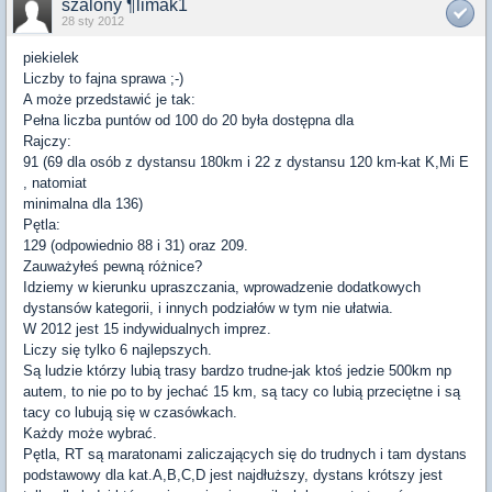
szalony ¶limak1
28 sty 2012
piekielek
Liczby to fajna sprawa ;-)
A może przedstawić je tak:
Pełna liczba puntów od 100 do 20 była dostępna dla
Rajczy:
91 (69 dla osób z dystansu 180km i 22 z dystansu 120 km-kat K,Mi E
, natomiat
minimalna dla 136)
Pętla:
129 (odpowiednio 88 i 31) oraz 209.
Zauważyłeś pewną różnice?
Idziemy w kierunku upraszczania, wprowadzenie dodatkowych
dystansów kategorii, i innych podziałów w tym nie ułatwia.
W 2012 jest 15 indywidualnych imprez.
Liczy się tylko 6 najlepszych.
Są ludzie którzy lubią trasy bardzo trudne-jak ktoś jedzie 500km np
autem, to nie po to by jechać 15 km, są tacy co lubią przeciętne i są
tacy co lubują się w czasówkach.
Każdy może wybrać.
Pętla, RT są maratonami zaliczających się do trudnych i tam dystans
podstawowy dla kat.A,B,C,D jest najdłuższy, dystans krótszy jest