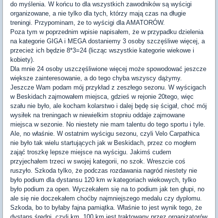
do myślenia. W końcu to dla wszystkich zawodników są wyścigi
organizowane, a nie tylko dla tych, którzy mają czas na długie
treningi. Przypominam, że to wyścigi dla AMATORÓW.
Poza tym w poprzednim wpisie napisałem, że w przypadku dzielenia
na kategorie GIGA i MEGA dostaniemy 3 osoby szczęśliwe więcej, a
przecież ich będzie 8*3=24 (licząc wszystkie kategorie wiekowe i
kobiety).
Dla mnie 24 osoby uszczęśliwione więcej może spowodować jeszcze
większe zainteresowanie, a do tego chyba wszyscy dążymy.
Jeszcze Wam podam mój przykład z zeszłego sezonu. W wyścigach
w Beskidach zajmowałem miejsca, gdzieś w rejonie 20tego, więc
szału nie było, ale kocham kolarstwo i dalej będę się ścigał, choć mój
wysiłek na treningach w niewielkim stopniu oddaje zajmowane
miejsca w sezonie. No niestety nie mam talentu do tego sportu i tyle.
Ale, no właśnie. W ostatnim wyścigu sezonu, czyli Velo Carpathica
nie było tak wielu startujących jak w Beskidach, przez co mogłem
zająć troszkę lepsze miejsce na wyścigu. Jakimś cudem
przyjechałem trzeci w swojej kategorii, no szok. Wreszcie coś
ruszyło. Szkoda tylko, że podczas rozdawania nagród niestety nie
było podium dla dystansu 120 km w kategoriach wiekowych, tylko
było podium za open. Wyczekałem się na to podium jak ten głupi, no
ale się nie doczekałem choćby najmniejszego medalu czy dyplomu.
Szkoda, bo to byłaby fajna pamiątka. Właśnie to jest wynik tego, że
dystans średni, czyli km. 100 km jest traktowany przez organizatorów