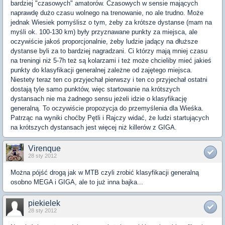
bardziej "czasowych" amatorów. Czasowych w sensie mających
naprawdę dużo czasu wolnego na trenowanie, no ale trudno. Może
jednak Wiesiek pomyślisz o tym, żeby za krótsze dystanse (mam na
myśli ok. 100-130 km) były przyznawane punkty za miejsca, ale
oczywiście jakoś proporcjonalnie, żeby ludzie jadący na dłuższe
dystanse byli za to bardziej nagradzani. Ci którzy mają mniej czasu
na treningi niż 5-7h też są kolarzami i też może chcieliby mieć jakieś
punkty do klasyfikacji generalnej zależne od zajętego miejsca.
Niestety teraz ten co przyjechał pierwszy i ten co przyjechał ostatni
dostają tyle samo punktów, więc startowanie na krótszych
dystansach nie ma żadnego sensu jeżeli idzie o klasyfikację
generalną. To oczywiście propozycja do przemyślenia dla Wieśka.
Patrząc na wyniki choćby Pętli i Rajczy widać, że ludzi startujących
na krótszych dystansach jest więcej niż killerów z GIGA.
Virenque
28 sty 2012
Można pójść drogą jak w MTB czyli zrobić klasyfikacji generalną
osobno MEGA i GIGA, ale to już inna bajka...
piekielek
28 sty 2012