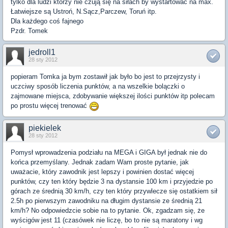
tylko dla ludzi którzy nie czują się na siłach by wystartować na max.
Łatwiejsze są Ustroń, N.Sącz,Parczew, Toruń itp.
Dla każdego coś fajnego
Pzdr. Tomek
jedroll1
28 sty 2012
popieram Tomka ja bym zostawił jak było bo jest to przejrzysty i
uczciwy sposób liczenia punktów, a na wszelkie bolączki o
zajmowane miejsca, zdobywanie większej ilości punktów itp polecam
po prostu więcej trenować
piekielek
28 sty 2012
Pomysł wprowadzenia podziału na MEGA i GIGA był jednak nie do
końca przemyślany. Jednak zadam Wam proste pytanie, jak
uważacie, który zawodnik jest lepszy i powinien dostać więcej
punktów, czy ten który będzie 3 na dystansie 100 km i przyjedzie po
górach ze średnią 30 km/h, czy ten który przywlecze się ostatkiem sił
2.5h po pierwszym zawodniku na długim dystansie ze średnią 21
km/h? No odpowiedzcie sobie na to pytanie. Ok, zgadzam się, że
wyścigów jest 11 (czasówek nie liczę, bo to nie są maratony i wg