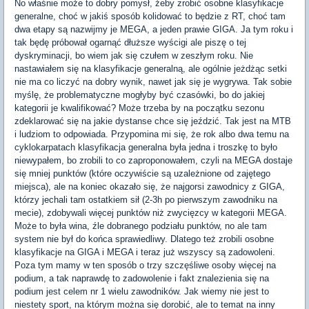
No właśnie może to dobry pomysł, żeby zrobić osobne klasyfikacje
generalne, choć w jakiś sposób kolidować to będzie z RT, choć tam
dwa etapy są nazwijmy je MEGA, a jeden prawie GIGA. Ja tym roku i
tak będę próbował ogarnąć dłuższe wyścigi ale piszę o tej
dyskryminacji, bo wiem jak się czułem w zeszłym roku. Nie
nastawiałem się na klasyfikacje generalną, ale ogólnie jeżdżąc setki
nie ma co liczyć na dobry wynik, nawet jak się je wygrywa. Tak sobie
myślę, że problematyczne mogłyby być czasówki, bo do jakiej
kategorii je kwalifikować? Może trzeba by na początku sezonu
zdeklarować się na jakie dystanse chce się jeździć. Tak jest na MTB
i ludziom to odpowiada. Przypomina mi się, że rok albo dwa temu na
cyklokarpatach klasyfikacja generalna była jedna i troszkę to było
niewypałem, bo zrobili to co zaproponowałem, czyli na MEGA dostaje
się mniej punktów (które oczywiście są uzależnione od zajętego
miejsca), ale na koniec okazało się, że najgorsi zawodnicy z GIGA,
którzy jechali tam ostatkiem sił (2-3h po pierwszym zawodniku na
mecie), zdobywali więcej punktów niż zwycięzcy w kategorii MEGA.
Może to była wina, źle dobranego podziału punktów, no ale tam
system nie był do końca sprawiedliwy. Dlatego też zrobili osobne
klasyfikacje na GIGA i MEGA i teraz już wszyscy są zadowoleni.
Poza tym mamy w ten sposób o trzy szczęśliwe osoby więcej na
podium, a tak naprawdę to zadowolenie i fakt znalezienia się na
podium jest celem nr 1 wielu zawodników. Jak wiemy nie jest to
niestety sport, na którym można się dorobić, ale to temat na inny