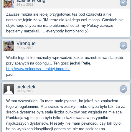
szamanviking
24 sty 2012
Zawsze można sie lepiej przygotować też pod czasówki a nie
narzekać,fajnie że w RM teraz dla każdego coś miłego. Górskich nie
ubyło,więc chyba nie ma problemu,chociaż my Polacy zawsze
będziemy narzekali..... everybody kombinerki ;-)
Virenque
27 sty 2012
Wedle tego linku możnaby wprowadzić zakaz uczestnictwa dla osób
przyłapanych na dopingu... Ten gość jechał Pętlę.
http://www.velonews....rskiej-imprezie
pzdr
piekielek
28 sty 2012
Witam wszystkich. Ja mam małe pytanie, bo jakoś nie znalazłem
tego w regulaminie. Mianowicie w zeszłym roku chyba było tak, że za
średnie dystanse była stała liczba punktów bez względu na miejsce.
Punktacja wg miejsca była tylko odwzorowana w przypadku
najdłuższych dystansów. Niestety nie mam pewności, czy tak było,
bo na wynikach klasyfikacji generalnej nie ma podziału na