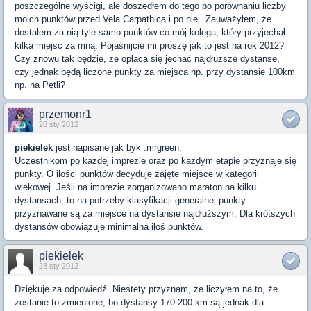
poszczególne wyścigi, ale doszedłem do tego po porównaniu liczby
moich punktów przed Vela Carpathicą i po niej. Zauważyłem, że
dostałem za nią tyle samo punktów co mój kolega, który przyjechał
kilka miejsc za mną. Pojaśnijcie mi proszę jak to jest na rok 2012?
Czy znowu tak będzie, że opłaca się jechać najdłuższe dystanse,
czy jednak będą liczone punkty za miejsca np. przy dystansie 100km
np. na Pętli?
przemonr1
28 sty 2012
piekielek
jest napisane jak byk :mrgreen:
Uczestnikom po każdej imprezie oraz po każdym etapie przyznaje się
punkty. O ilości punktów decyduje zajęte miejsce w kategorii
wiekowej. Jeśli na imprezie zorganizowano maraton na kilku
dystansach, to na potrzeby klasyfikacji generalnej punkty
przyznawane są za miejsce na dystansie najdłuższym. Dla krótszych
dystansów obowiązuje minimalna iloś punktów.
piekielek
28 sty 2012
Dziękuję za odpowiedź. Niestety przyznam, że liczyłem na to, że
zostanie to zmienione, bo dystansy 170-200 km są jednak dla