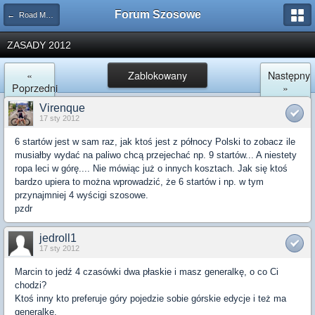
Forum Szosowe
← Road Maraton
ZASADY 2012
«
Zablokowany
Następny
Poprzedni
»
Virenque
17 sty 2012
6 startów jest w sam raz, jak ktoś jest z północy Polski to zobacz ile
musiałby wydać na paliwo chcą przejechać np. 9 startów... A niestety
ropa leci w górę.... Nie mówiąc już o innych kosztach. Jak się ktoś
bardzo upiera to można wprowadzić, że 6 startów i np. w tym
przynajmniej 4 wyścigi szosowe.
pzdr
jedroll1
17 sty 2012
Marcin to jedź 4 czasówki dwa płaskie i masz generalkę, o co Ci
chodzi?
Ktoś inny kto preferuje góry pojedzie sobie górskie edycje i też ma
generalkę.