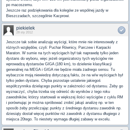
po macoszemu.
Jeszcze raz podziękowania dla kolegów ze wspólnej jazdy w
Bieszczadach, szczególnie Kacprowi.
piekielek
28 sty 2012
Jeszcze tak sobie analizuję wyścigi, które mnie nie interesowały z
różnych względów, czyli: Puchar Równicy, Parczew i Karpacki
Maraton. W sumie na tych wyścigach był tak naprawdę tylko jeden
dystans do wyboru, więc jeżeli organizatorzy tych wyścigów nie
wprowadzą dystansów GIGA (180 km), to dzielenie klasyfikacji
generalnej na MEGA i GIGA nie będzie miała żadnego sensu. Tu
wybaczcie moją niewiedzę dotyczącą faktu, że na w/w wyścigach był
tylko jeden dystans. Chyba pozostaje ustalenie jakiegoś
współczynnika dzielącego punkty w zależności od dystansu. Żeby go
wyznaczyć, chyba trzeba się odnieść do wyników z tego roku
zawodników, którzy startowali w większej ilości wyścigów z cyklu RM
i porównując je można spróbować zrobić jakąś analizę np. w ten
sposób żeby przeliczając punkty z średniego dystansu zawodnik np.
dziesiąty dostał więcej punktów niż zawodnik z dystansu długiego z
miejsca 20tego. To niestety wymaga długiej zabawy w excelu.