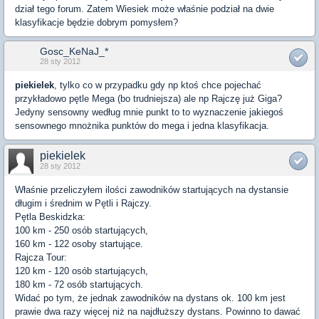
dział tego forum. Zatem Wiesiek może właśnie podział na dwie
klasyfikacje będzie dobrym pomysłem?
Gosc_KeNaJ_*
28 sty 2012
piekielek
, tylko co w przypadku gdy np ktoś chce pojechać
przykładowo pętle Mega (bo trudniejsza) ale np Rajczę już Giga?
Jedyny sensowny według mnie punkt to to wyznaczenie jakiegoś
sensownego mnożnika punktów do mega i jedna klasyfikacja.
piekielek
28 sty 2012
Właśnie przeliczyłem ilości zawodników startujących na dystansie
długim i średnim w Pętli i Rajczy.
Pętla Beskidzka:
100 km - 250 osób startujących,
160 km - 122 osoby startujące.
Rajcza Tour:
120 km - 120 osób startujących,
180 km - 72 osób startujących.
Widać po tym, że jednak zawodników na dystans ok. 100 km jest
prawie dwa razy więcej niż na najdłuższy dystans. Powinno to dawać