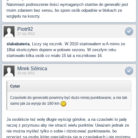
Natomiast podnoszenie ilości wymaganych startów do generalki jest
moim zdaniem bez sensu, bo sporo osób odpadnie w blokach ze
względu na koszty.
Piotr92
17 sty 2012
slababateria
, Liczy się rocznik. W 2010 startowałem w A mimo że
18lat skończyłem dopiero w połowie sezonu. W zeszłym roku
startowało kilka osób co miało 15 lat a rocznikowo 16.
Mirek Sólnica
23 sty 2012
Cytat
Czasówki do generalki powinny być dużo mniej punktowane, a nie tak
samo jak za wyryp do 180 km
Ja osobiście też wolę długie wyścigi górskie, a na czasówki to jadę
raczej z przymusu aby nie stracić wielu punktów. Uważam jednak że
nie można myśleć tylko o sobie i różnicować punktowanie, bo
przecież są osoby które specjalizują się w czasówkach i nie możemy