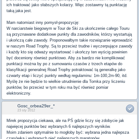
ich traktować jako słabszych kolarzy. Więc zostawmy tą punktację
taką jaka jest.
Mam natomiast inny pomysł-propozycję:
W narciarstwie biegowym w Tour de Ski za ukończenie całego Touru
są przyznawane dodatkowe punkty dla zawodników, którzy wystartują
i ukończą całe zawody. Proponowałbym takie rozwiązanie wprowadzić
w naszym Road Trophy. Są to przecież trudne i wyczerpujące zawody
i każdy kto się odważy wystartować i ukończy ten wyścig powinien
być doceniony również punktowo. Aby za bardzo nie komplikować
punktacji można by po z sumowaniu czasów z trzech etapów do
klasyfikacji generalnej Road Trophy potraktować tą generalkę jako
czwarty etap i liczyć punkty według regulaminu: 1m-100,2m-90, itd.
Myślę że nie będzie to wielkie utrudnienie dla Tomka przy liczeniu
punktów, bo przecież w tym roku ma być również pomiar
elektroniczny.
Gosc_orbea29er_*
23 sty 2012
Mirek propozycja ciekawa, ale na PŚ gdzie liczy się zdobycie jak
najwięcej punktów bez wybranych 6 najlepszych wyników.
Moim zdaniem optymalnie to mogłoby być: wybrana jedna najlepsza
czasówka i wybranych pięć najlepszych maratonów.